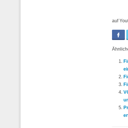
auf You
Fa
Ähnliche
Fi
ei
Fi
Fi
VG
u
P
er