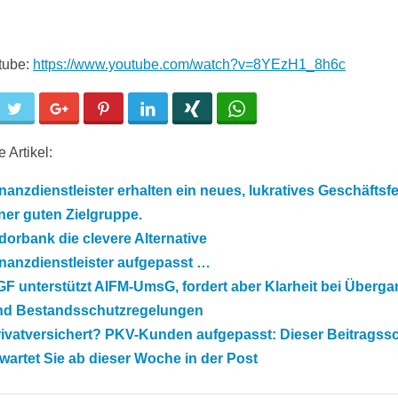
tube:
https://www.youtube.com/watch?v=8YEzH1_8h6c
cebook
Twitter
Google+
Pinterest
LinkedIn
Xing
WhatsApp
 Artikel:
nanzdienstleister erhalten ein neues, lukratives Geschäftsfe
ner guten Zielgruppe.
dorbank die clevere Alternative
nanzdienstleister aufgepasst …
F unterstützt AIFM-UmsG, fordert aber Klarheit bei Überga
nd Bestandsschutzregelungen
rivatversichert? PKV-Kunden aufgepasst: Dieser Beitragss
wartet Sie ab dieser Woche in der Post