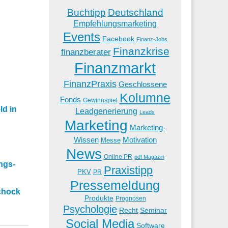
Buchtipp
Deutschland
Empfehlungsmarketing
Events
Facebook
Finanz-Jobs
Finanzkrise
finanzberater
Finanzmarkt
FinanzPraxis
Geschlossene
Kolumne
Fonds
Gewinnspiel
ld in
Leadgenerierung
Leads
Marketing
Marketing-
Wissen
Motivation
Messe
News
Online PR
pdf Magazin
ngs-
Praxistipp
PKV
PR
Pressemeldung
chock
Produkte
Prognosen
Psychologie
Recht
Seminar
Social Media
Software