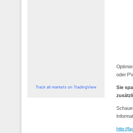
Optimie
oder P
Track all markets on TradingView
Sie sp
zusätzl
Schauen
Informa
http://f