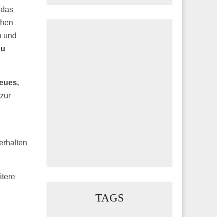
 das
chen
n und
zu
eues,
zur
erhalten
itere
TAGS