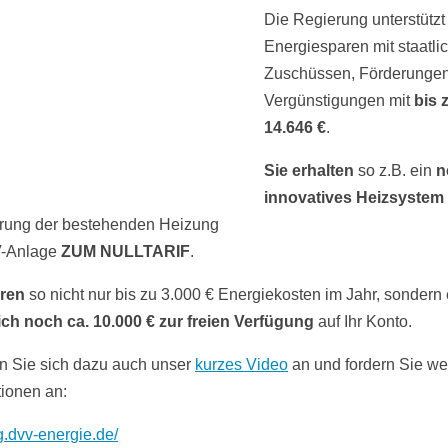
Die Regierung unterstützt
Energiesparen mit staatli
Zuschüssen, Förderunge
Vergünstigungen mit
bis 
14.646 €
.
Sie erhalten
so z.B. ein
n
innovatives Heizsystem
rung der bestehenden Heizung
V-Anlage
ZUM NULLTARIF
.
aren
so nicht nur bis zu 3.000 € Energiekosten im Jahr, sondern 
ich noch ca. 10.000 € zur freien Verfügung
auf Ihr Konto.
 Sie sich dazu auch unser
kurzes Video
an und fordern Sie we
tionen an:
ag.dvv-energie.de/