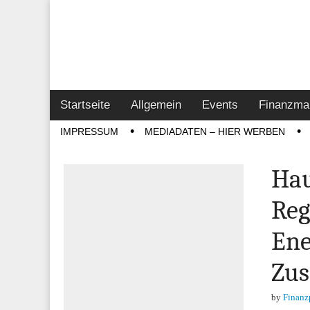
Online-Magazin z
Vertrieb- & Inves
Main
Skip
Startseite
Allgemein
Events
Finanzma
menu
to
Sub
IMPRESSUM
MEDIADATEN – HIER WERBEN
content
menu
Hau
Reg
Ene
Zus
by
Finanz