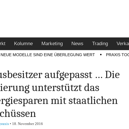
u den Themen Finanzen,
tment-Tipps
rkt
Kolumne
Marketing
News
Trading
Verka
NEUE MODELLE SIND EINE ÜBERLEGUNG WERT
PRAXIS TO
sbesitzer aufgepasst … Die
ierung unterstützt das
rgiesparen mit staatlichen
chüssen
praxis
•
18. November 2016