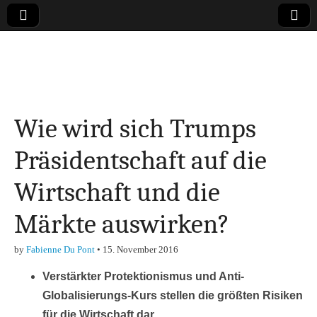
Online-Magazin zu
den Themen
Wie wird sich Trumps
Finanzen,
Präsidentschaft auf die
Marketing-, Vertrieb-
Wirtschaft und die
& Investment-Tipps
Märkte auswirken?
by
Fabienne Du Pont
•
15. November 2016
Verstärkter Protektionismus und Anti-
Globalisierungs-Kurs stellen die größten Risiken
für die Wirtschaft dar