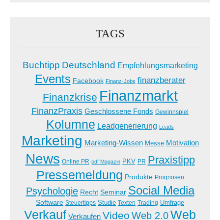
TAGS
Buchtipp
Deutschland
Empfehlungsmarketing
Events
finanzberater
Facebook
Finanz-Jobs
Finanzmarkt
Finanzkrise
FinanzPraxis
Geschlossene Fonds
Gewinnspiel
Kolumne
Leadgenerierung
Leads
Marketing
Marketing-Wissen
Motivation
Messe
News
Praxistipp
PKV
Online PR
PR
pdf Magazin
Pressemeldung
Produkte
Prognosen
Social Media
Psychologie
Recht
Seminar
Software
Studie
Steuertipps
Trading
Umfrage
Texten
Verkauf
Web
Video
Web 2.0
Verkaufen