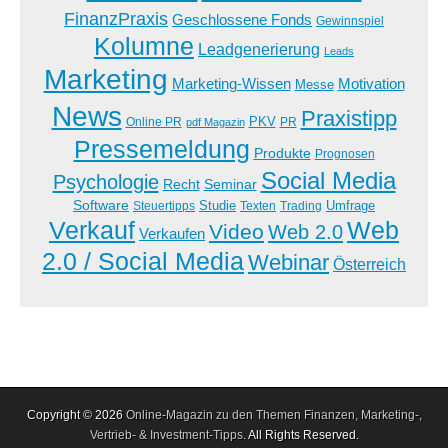
FinanzPraxis
Geschlossene Fonds
Gewinnspiel
Kolumne
Leadgenerierung
Leads
Marketing
Marketing-Wissen
Motivation
Messe
News
Praxistipp
PKV
Online PR
PR
pdf Magazin
Pressemeldung
Produkte
Prognosen
Social Media
Psychologie
Recht
Seminar
Software
Studie
Steuertipps
Trading
Umfrage
Texten
Verkauf
Web
Video
Web 2.0
Verkaufen
2.0 / Social Media
Webinar
Österreich
Copyright © 2026
Online-Magazin zu den Themen Finanzen, Marketing-,
Vertrieb- & Investment-Tipps
. All Rights Reserved.