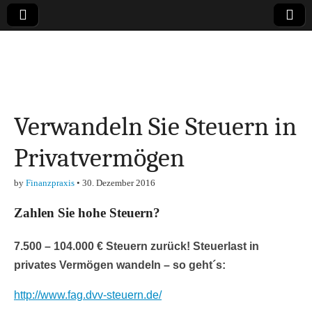
Online-Magazin zu
den Themen
Verwandeln Sie Steuern in
Finanzen,
Privatvermögen
Marketing-, Vertrieb-
by
Finanzpraxis
•
30. Dezember 2016
& Investment-Tipps
Zahlen Sie hohe Steuern?
7.500 – 104.000 € Steuern zurück! Steuerlast in
privates Vermögen wandeln – so geht´s:
http://www.fag.dvv-steuern.de/