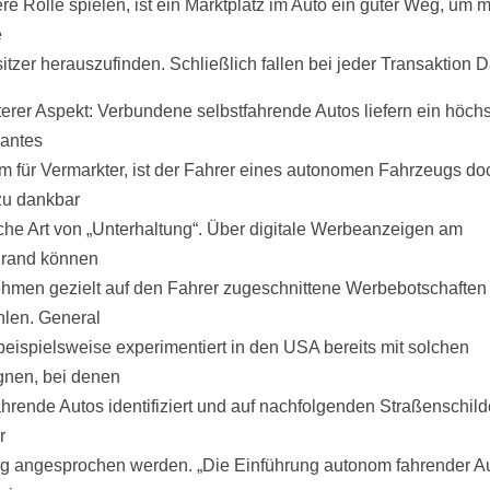
ere Rolle spielen, ist ein Marktplatz im Auto ein guter Weg, um 
e
itzer herauszufinden. Schließlich fallen bei jeder Transaktion D
terer Aspekt: Verbundene selbstfahrende Autos liefern ein höchs
santes
m für Vermarkter, ist der Fahrer eines autonomen Fahrzeugs do
zu dankbar
liche Art von „Unterhaltung“. Über digitale Werbeanzeigen am
nrand können
hmen gezielt auf den Fahrer zugeschnittene Werbebotschaften
hlen. General
beispielsweise experimentiert in den USA bereits mit solchen
nen, bei denen
ahrende Autos identifiziert und auf nachfolgenden Straßenschild
r
 angesprochen werden. „Die Einführung autonom fahrender A