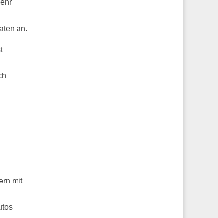
mehr
aten an.
t
ch
ern mit
utos