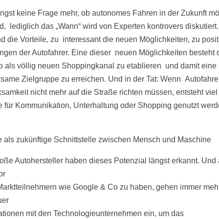
längst keine Frage mehr, ob autonomes Fahren in der Zukunft mö
rd, lediglich das „Wann“ wird von Experten kontrovers diskutiert
d die Vorteile, zu interessant die neuen Möglichkeiten, zu posit
ngen der Autofahrer. Eine dieser neuen Möglichkeiten besteht d
o als völlig neuen Shoppingkanal zu etablieren und damit eine
same Zielgruppe zu erreichen. Und in der Tat: Wenn Autofahrer
samkeit nicht mehr auf die Straße richten müssen, entsteht viel 
ie für Kommunikation, Unterhaltung oder Shopping genutzt wer
 als zukünftige Schnittstelle zwischen Mensch und Maschine
roße Autohersteller haben dieses Potenzial längst erkannt. Und 
or
arktteilnehmern wie Google & Co zu haben, gehen immer meh
uer
tionen mit den Technologieunternehmen ein, um das