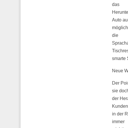
das
Herunte
Auto au
möglich
die
Spracha
Tischre
smarte 
Neue We
Der Poin
sie doc
der Her
Kunden
in der 
immer