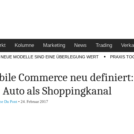
u den Themen Finanzen,
tment-Tipps
rkt
Kolumne
Marketing
News
Trading
Verka
NEUE MODELLE SIND EINE ÜBERLEGUNG WERT
PRAXIS TO
ile Commerce neu definiert:
 Auto als Shoppingkanal
ne Du Pont
•
24. Februar 2017