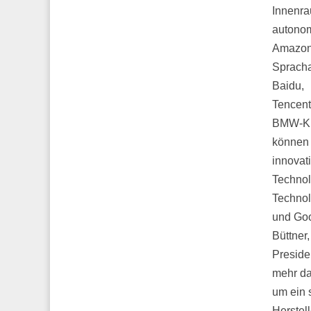
Innenr
autonom
Amazo
Sprachas
Baidu,
Tencent
BMW-K
können 
innovat
Technol
Technol
und Goo
Büttner,
Preside
mehr da
um ein 
Herstell