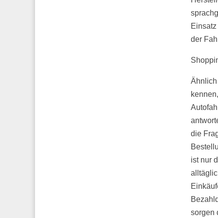
sprachg
Einsatz
der Fah
Shoppin
Ähnlich
kennen
Autofah
antworte
die Frag
Bestell
ist nur 
alltägli
Einkäuf
Bezahl
sorgen 