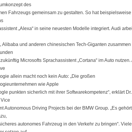
aumkonzept des
en Fahrzeugs gemeinsam zu gestalten. So hat beispielsweise
ns
sistent „Alexa“ in seine neuesten Modelle integriert. Audi arbei
, Alibaba und anderen chinesischen Tech-Giganten zusammen
unden
zukünftig Microsofts Sprachassistent „Cortana“ im Auto nutzen.
ive
ogie allein macht noch kein Auto: „Die großen
ogieunternehmen wie Apple
gle punkten sicherlich mit ihrer Softwarekompetenz“, erklärt Dr
 Vice
nt Autonomous Driving Projects bei der BMW Group. „Es gehört
zu,
sicheres autonomes Fahrzeug in den Verkehr zu bringen“. Viele
er setzen auf