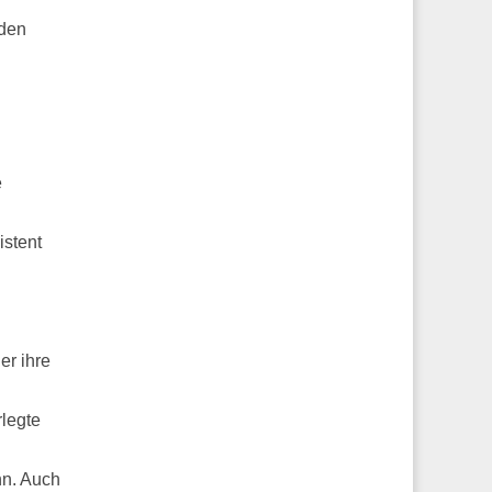
 den
e
istent
er ihre
rlegte
nn. Auch