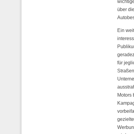
wichtig
über di
Autobes
Ein wei
interes
Publiku
gerade
für jeg
Straße
Unterne
ausstra
Motors 
Kampag
vorbeif
gezielte
Werbung