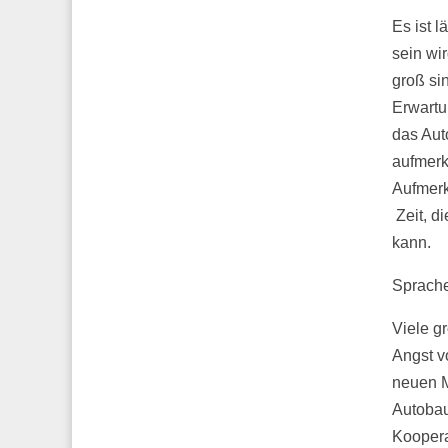
Es ist 
sein wi
groß sin
Erwartu
das Aut
aufmerk
Aufmerk
Zeit, d
kann.
Sprache
Viele g
Angst v
neuen M
Autoba
Koopera