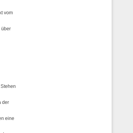
kt vom
 über
: Stehen
a der
en eine