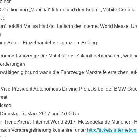
einer
efinition von „Mobilität“ führen und den Begriff „Mobile Comme
tig
rn“, erklärt Melisa Hadzic, Leiterin der Internet World Messe. U
e
ng Auto – Einzelhandel erst ganz am Anfang.
onome Fahrzeuge die Mobilität der Zukunft beherrschen, welch
forderungen
ewältigen gibt und wann die Fahrzeuge Marktreife erreichen, erkl
, Vice President Autonomous Driving Projects bei der BMW Gro
rnet
Messe:
 Dienstag, 7. März 2017 um 15:00 Uhr
n: Trend Arena, Internet World 2017, Messegelände München, H
 nach Vorabregistrierung kostenfrei unter
http://tickets.internetwo