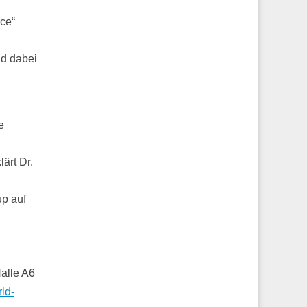
rce“
nd dabei
e
ärt Dr.
up auf
alle A6
rld-