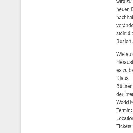
wird zu 
neuen D
nachhal
verände
steht di
Beziehu
Wie aut
Heraus
es zu b
Klaus
Büttner
der Inte
World 
Termin:
Locatio
Tickets