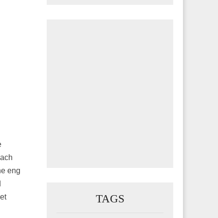
e
nach
ne eng
d
TAGS
et