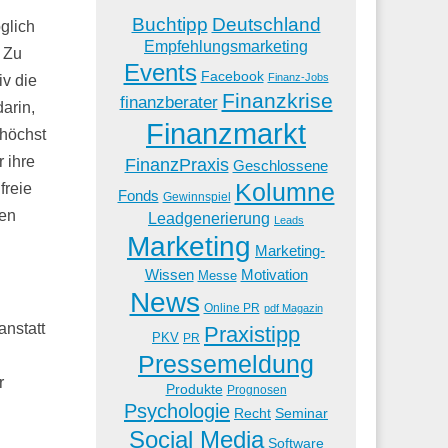
Buchtipp
Deutschland
glich
Empfehlungsmarketing
. Zu
Events
Facebook
Finanz-Jobs
iv die
Finanzkrise
finanzberater
arin,
Finanzmarkt
 höchst
 ihre
FinanzPraxis
Geschlossene
Kolumne
freie
Fonds
Gewinnspiel
den
Leadgenerierung
Leads
Marketing
Marketing-
Wissen
Motivation
Messe
News
Online PR
pdf Magazin
anstatt
Praxistipp
PKV
PR
Pressemeldung
r
Produkte
Prognosen
Psychologie
Recht
Seminar
Social Media
Software