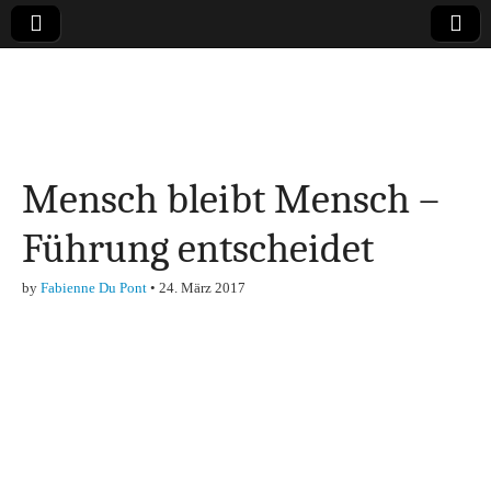
Online-Magazin zu
den Themen
Mensch bleibt Mensch –
Finanzen,
Führung entscheidet
Marketing-, Vertrieb-
by
Fabienne Du Pont
•
24. März 2017
& Investment-Tipps