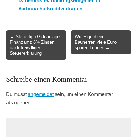
Darlehensbearbeitungsentgelten in
Verbraucherkreditverträgen
Post
← Steuertipp Geldanlage
Wie Eigenheim –
Finanzamt: 6% Zinsen
Bauherren viele Euro
navigation
dank freiwilliger
sparen können →
Steuererklärung
Schreibe einen Kommentar
Du musst
angemeldet
sein, um einen Kommentar
abzugeben.