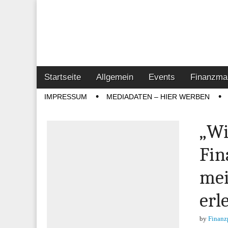
Online-Magazin z
Vertrieb- & Inves
Main
Skip
Startseite
Allgemein
Events
Finanzma
menu
to
Sub
IMPRESSUM
MEDIADATEN – HIER WERBEN
content
menu
„Wi
Fin
mei
erl
by
Finanz