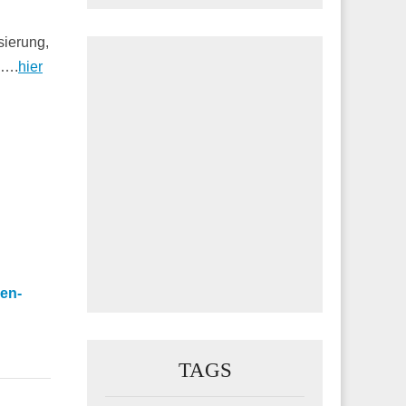
sierung,
h….
hier
en-
TAGS