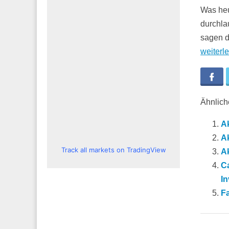
Was heu
durchla
sagen d
weiterl
Fa
Ähnliche
A
A
Track all markets on TradingView
Ak
C
I
Fa