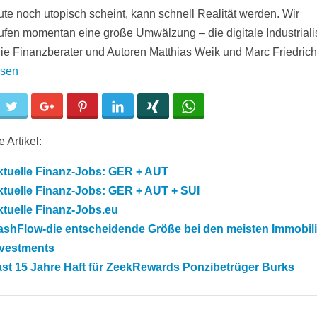
te noch utopisch scheint, kann schnell Realität werden. Wir
ufen momentan eine große Umwälzung – die digitale Industriali
ie Finanzberater und Autoren Matthias Weik und Marc Friedric
esen
cebook
Twitter
Google+
Pinterest
LinkedIn
Xing
WhatsApp
 Artikel:
ktuelle Finanz-Jobs: GER + AUT
ktuelle Finanz-Jobs: GER + AUT + SUI
tuelle Finanz-Jobs.eu
ashFlow-die entscheidende Größe bei den meisten Immobili
nvestments
st 15 Jahre Haft für ZeekRewards Ponzibetrüger Burks