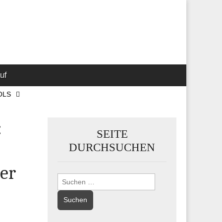
 Marketing-,
uf
OLS
:
SEITE
DURCHSUCHEN
er
Suchen
nach: