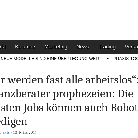
u den Themen Finanzen,
tment-Tipps
rkt
Kolumne
Marketing
News
Trading
Verka
NEUE MODELLE SIND EINE ÜBERLEGUNG WERT
PRAXIS TO
r werden fast alle arbeitslos“
anzberater prophezeien: Die
sten Jobs können auch Robot
edigen
praxis
•
13. März 2017