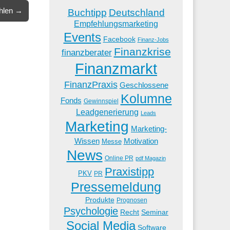
ählen →
Buchtipp
Deutschland
Empfehlungsmarketing
Events
Facebook
Finanz-Jobs
Finanzkrise
finanzberater
Finanzmarkt
FinanzPraxis
Geschlossene
Kolumne
Fonds
Gewinnspiel
Leadgenerierung
Leads
Marketing
Marketing-
Wissen
Motivation
Messe
News
Online PR
pdf Magazin
Praxistipp
PKV
PR
Pressemeldung
Produkte
Prognosen
Psychologie
Recht
Seminar
Social Media
Software