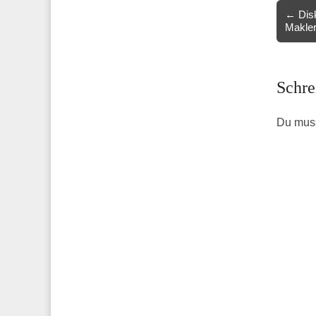
Post
← Disk
Makler
navigat
Schre
Du mus