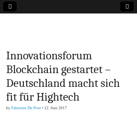
Online-Magazin zu
den Themen
Innovationsforum
Finanzen,
Blockchain gestartet –
Marketing-, Vertrieb-
Deutschland macht sich
& Investment-Tipps
fit für Hightech
by
Fabienne Du Pont
•
22. Juni 2017