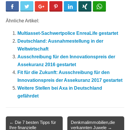
Facebook
Twitter
Google+
Pinterest
LinkedIn
Xing
WhatsApp
Ähnliche Artikel:
Multiasset-Sachwertpolice EnreaLife gestartet
Deutschland: Ausnahmestellung in der
Weltwirtschaft
Ausschreibung für den Innovationspreis der
Assekuranz 2016 gestartet
Fit für die Zukunft: Ausschreibung für den
Innovationspreis der Assekuranz 2017 gestartet
Weitere Stellen bei Axa in Deutschland
gefährdet
Post
← Die 7 besten Tipps für
Denkmalimmobilien,die
Ihre finanzielle
verkannten Juwele →
navigation