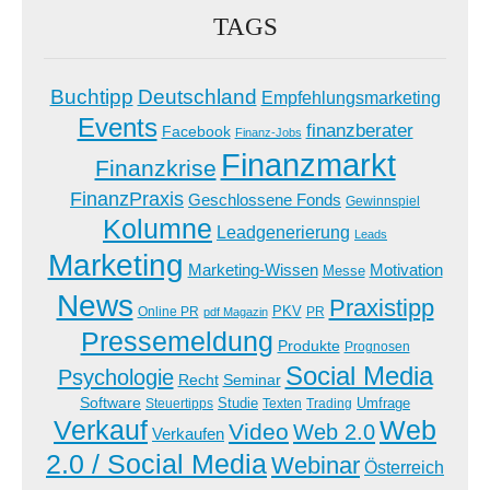
TAGS
Buchtipp
Deutschland
Empfehlungsmarketing
Events
finanzberater
Facebook
Finanz-Jobs
Finanzmarkt
Finanzkrise
FinanzPraxis
Geschlossene Fonds
Gewinnspiel
Kolumne
Leadgenerierung
Leads
Marketing
Marketing-Wissen
Motivation
Messe
News
Praxistipp
PKV
Online PR
PR
pdf Magazin
Pressemeldung
Produkte
Prognosen
Social Media
Psychologie
Recht
Seminar
Software
Studie
Steuertipps
Trading
Umfrage
Texten
Verkauf
Web
Video
Web 2.0
Verkaufen
2.0 / Social Media
Webinar
Österreich