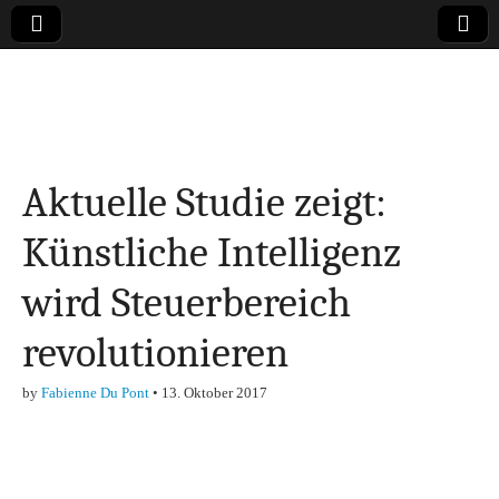
Online-Magazin zu
den Themen
Aktuelle Studie zeigt:
Finanzen,
Künstliche Intelligenz
Marketing-, Vertrieb-
wird Steuerbereich
& Investment-Tipps
revolutionieren
by
Fabienne Du Pont
•
13. Oktober 2017