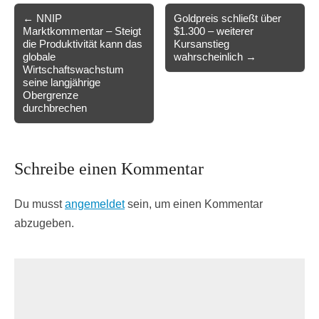
Post
← NNIP
Goldpreis schließt über
Marktkommentar – Steigt
$1.300 – weiterer
navigation
die Produktivität kann das
Kursanstieg
globale
wahrscheinlich →
Wirtschaftswachstum
seine langjährige
Obergrenze
durchbrechen
Schreibe einen Kommentar
Du musst
angemeldet
sein, um einen Kommentar
abzugeben.