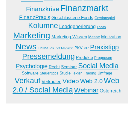
Finanzmarkt
Finanzkrise
FinanzPraxis
Geschlossene Fonds
Gewinnspiel
Kolumne
Leadgenerierung
Leads
Marketing
Marketing-Wissen
Motivation
Messe
News
Praxistipp
PKV
Online PR
PR
pdf Magazin
Pressemeldung
Produkte
Prognosen
Social Media
Psychologie
Recht
Seminar
Software
Studie
Steuertipps
Trading
Umfrage
Texten
Verkauf
Web
Video
Web 2.0
Verkaufen
2.0 / Social Media
Webinar
Österreich