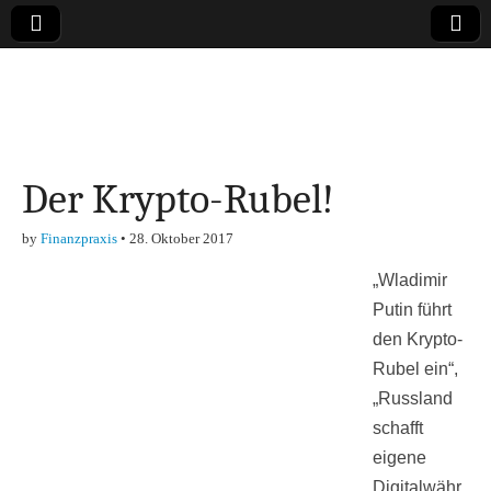
Online-Magazin zu
den Themen
Der Krypto-Rubel!
Finanzen,
by
Finanzpraxis
•
28. Oktober 2017
Marketing-, Vertrieb-
„Wladimir
& Investment-Tipps
Putin führt
den Krypto-
Rubel ein“,
„Russland
schafft
eigene
Digitalwähr