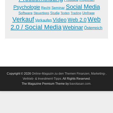
Social Media
Psychologie
Recht
Seminar
Software
Studie
Steuertipps
Trading
Umfrage
Texten
Verkauf
Web
Video
Web 2.0
Verkaufen
2.0 / Social Media
Webinar
Österreich
Copyright © 2026
Online-Magazin zu den Themen Finanzen, Marketing-,
Vertrieb- & Investment-Tipps
. All Rights Reserved.
The Magazine Premium Theme by
bavotasan.com
.