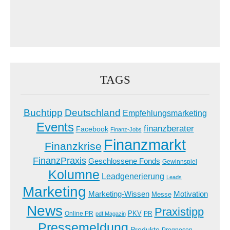
TAGS
Buchtipp
Deutschland
Empfehlungsmarketing
Events
finanzberater
Facebook
Finanz-Jobs
Finanzmarkt
Finanzkrise
FinanzPraxis
Geschlossene Fonds
Gewinnspiel
Kolumne
Leadgenerierung
Leads
Marketing
Marketing-Wissen
Motivation
Messe
News
Praxistipp
PKV
Online PR
PR
pdf Magazin
Pressemeldung
Produkte
Prognosen