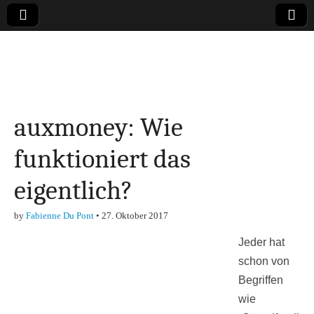
Online-Magazin zu
den Themen
auxmoney: Wie
Finanzen,
funktioniert das
Marketing-, Vertrieb-
eigentlich?
& Investment-Tipps
by
Fabienne Du Pont
•
27. Oktober 2017
Jeder hat
schon von
Begriffen
wie