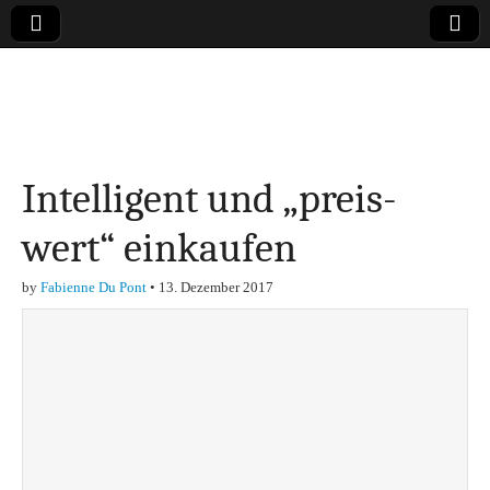
Online-Magazin zu
den Themen
Intelligent und „preis-
Finanzen,
wert“ einkaufen
Marketing-, Vertrieb-
by
Fabienne Du Pont
•
13. Dezember 2017
& Investment-Tipps