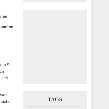
nnen
 starken
nern Sie
ich
hielt –
, was
TAGS
 mehr.