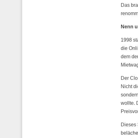
Das bra
renommi
Nenn u
1998 st
die Onl
dem der
Mietwag
Der Clo
Nicht d
sondern
wollte.
Preisvo
Dieses 
beläche