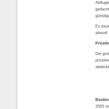
Abflugte
gedacht
günstig
Es daue
abwarf. 
Priceli
Die gro
priceli
abdecke
Bookin
2005 vo