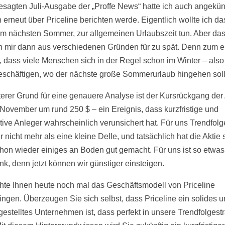
besagten Juli-Ausgabe der „Proffe News“ hatte ich auch angekün
 erneut über Priceline berichten werde. Eigentlich wollte ich da
im nächsten Sommer, zur allgemeinen Urlaubszeit tun. Aber da
n mir dann aus verschiedenen Gründen für zu spät. Denn zum ei
o, dass viele Menschen sich in der Regel schon im Winter – also 
eschäftigen, wo der nächste große Sommerurlaub hingehen soll
terer Grund für eine genauere Analyse ist der Kursrückgang der 
November um rund 250 $ – ein Ereignis, dass kurzfristige und
tive Anleger wahrscheinlich verunsichert hat. Für uns Trendfolge
 nicht mehr als eine kleine Delle, und tatsächlich hat die Aktie
hon wieder einiges an Boden gut gemacht. Für uns ist so etwas
k, denn jetzt können wir günstiger einsteigen.
hte Ihnen heute noch mal das Geschäftsmodell von Priceline
ingen. Überzeugen Sie sich selbst, dass Priceline ein solides 
fgestelltes Unternehmen ist, dass perfekt in unsere Trendfolgest