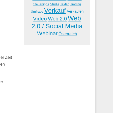
Studie
Steuertipps
Trading
Texten
Verkauf
Verkaufen
Umfrage
Web
Video
Web 2.0
2.0 / Social Media
Webinar
Österreich
er Zeit
nen
er