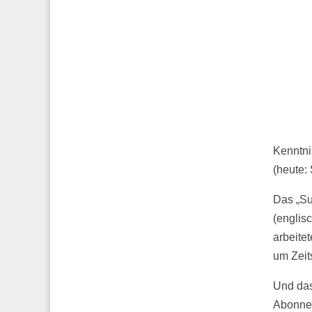
Kenntni
(heute:
Das „Su
(englis
arbeite
um Zeit
Und das
Abonnem