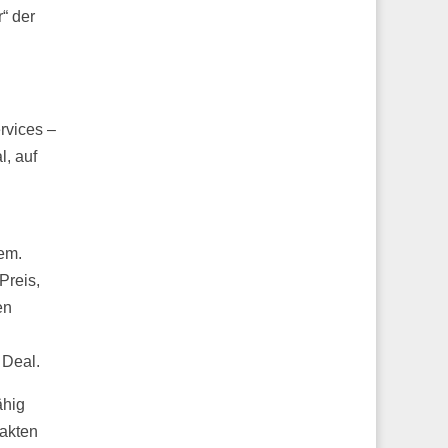
“ der
rvices –
l, auf
em.
Preis,
en
 Deal.
ähig
xakten