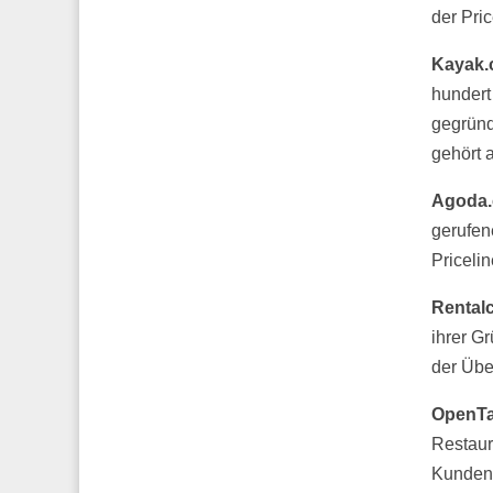
der Pri
Kayak.
hundert
gegrün
gehört 
Agoda.
gerufen
Priceli
Rental
ihrer G
der Übe
OpenTa
Restaur
Kunden 