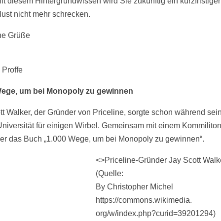
it diesem Hintergrundwissen wird Sie zukünftig ein kurzfristiger
lust nicht mehr schrecken.
he Grüße
 Proffe
Wege, um bei Monopoly zu gewinnen
tt Walker, der Gründer von Priceline, sorgte schon während sein
Universität für einigen Wirbel. Gemeinsam mit einem Kommilito
 er das Buch „1.000 Wege, um bei Monopoly zu gewinnen“.
<>Priceline-Gründer Jay Scott Walk
(Quelle:
By Christopher Michel
https://commons.wikimedia.
org/w/index.php?curid=39201294)