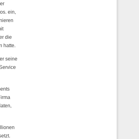
er
os. ein,
rnieren
it
er die
 hatte.
er seine
Service
ments
Firma
aten,
llionen
etzt.