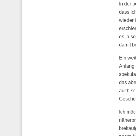
In der 
dass ich
wieder 
erschie
es ja s
damit b
Ein wei
Anfang 
spekula
das aber
auch sc
Geschen
Ich möc
näherbr
breitau