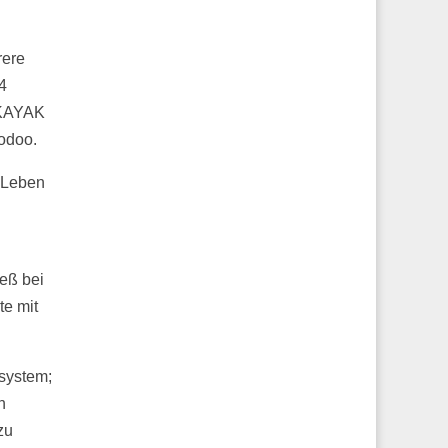
rere
4
 KAYAK
odoo.
 Leben
eß bei
e mit
system;
n
zu