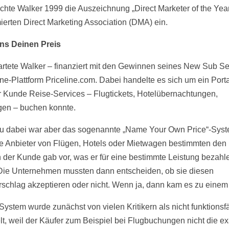
chte Walker 1999 die Auszeichnung „Direct Marketer of the Year
erten Direct Marketing Association (DMA) ein.
ns Deinen Preis
artete Walker – finanziert mit den Gewinnen seines New Sub Se
ine-Plattform Priceline.com. Dabei handelte es sich um ein Porta
 Kunde Reise-Services – Flugtickets, Hotelübernachtungen,
en – buchen konnte.
u dabei war aber das sogenannte „Name Your Own Price“-Syst
ie Anbieter von Flügen, Hotels oder Mietwagen bestimmten den 
 der Kunde gab vor, was er für eine bestimmte Leistung bezahl
 Die Unternehmen mussten dann entscheiden, ob sie diesen
rschlag akzeptieren oder nicht. Wenn ja, dann kam es zu einem
System wurde zunächst von vielen Kritikern als nicht funktionsf
lt, weil der Käufer zum Beispiel bei Flugbuchungen nicht die e