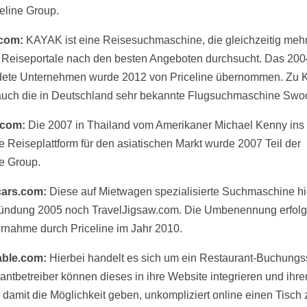
celine Group.
com:
KAYAK ist eine Reisesuchmaschine, die gleichzeitig meh
 Reiseportale nach den besten Angeboten durchsucht. Das 200
dete Unternehmen wurde 2012 von Priceline übernommen. Zu
auch die in Deutschland sehr bekannte Flugsuchmaschine Swo
com:
Die 2007 in Thailand vom Amerikaner Michael Kenny ins
e Reiseplattform für den asiatischen Markt wurde 2007 Teil der
ne Group.
cars.com:
Diese auf Mietwagen spezialisierte Suchmaschine hi
ründung 2005 noch TravelJigsaw.com. Die Umbenennung erfolgt
rnahme durch Priceline im Jahr 2010.
ble.com:
Hierbei handelt es sich um ein Restaurant-Buchungs
antbetreiber können dieses in ihre Website integrieren und ihre
damit die Möglichkeit geben, unkompliziert online einen Tisch 