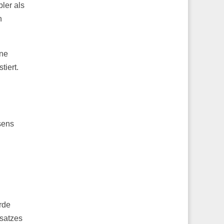
ler als
n
nne
tiert.
sens
rde
msatzes