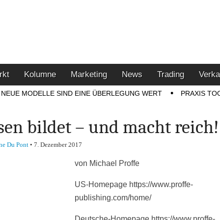
u den Themen Finanzen,
tment-Tipps
rkt
Kolumne
Marketing
News
Trading
Verka
NEUE MODELLE SIND EINE ÜBERLEGUNG WERT
PRAXIS TO
sen bildet – und macht reich!
ne Du Pont
•
7. Dezember 2017
von Michael Proffe
US-Homepage https://www.proffe-
publishing.com/home/
Deutsche-Homepage https://www.proffe-