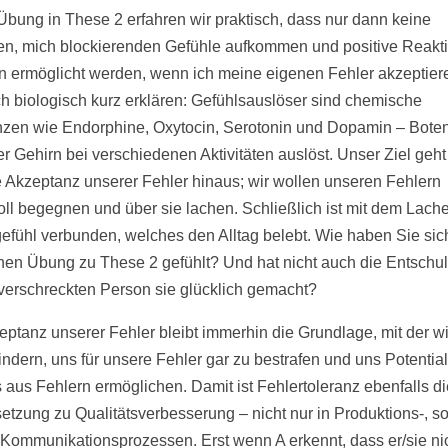
 Übung in These 2 erfahren wir praktisch, dass nur dann keine
en, mich blockierenden Gefühle aufkommen und positive Reakt
n ermöglicht werden, wenn ich meine eigenen Fehler akzeptier
ich biologisch kurz erklären: Gefühlsauslöser sind chemische
zen wie Endorphine, Oxytocin, Serotonin und Dopamin – Botens
er Gehirn bei verschiedenen Aktivitäten auslöst. Unser Ziel geht
e Akzeptanz unserer Fehler hinaus; wir wollen unseren Fehlern
ll begegnen und über sie lachen. Schließlich ist mit dem Lach
efühl verbunden, welches den Alltag belebt. Wie haben Sie sic
inen Übung zu These 2 gefühlt? Und hat nicht auch die Entschu
 verschreckten Person sie glücklich gemacht?
eptanz unserer Fehler bleibt immerhin die Grundlage, mit der wi
indern, uns für unsere Fehler gar zu bestrafen und uns Potentia
 aus Fehlern ermöglichen. Damit ist Fehlertoleranz ebenfalls di
etzung zu Qualitätsverbesserung – nicht nur in Produktions-, s
 Kommunikationsprozessen. Erst wenn A erkennt, dass er/sie nic