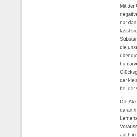
Mit der
negativ
nur dan
lässt s
Substan
die uns
über di
humorvo
Glücksg
der kle
bei der
Die Akz
daran h
Lernens
Vorauss
auch in