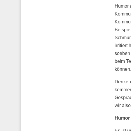
Humor a
Kommuni
Kommuni
Beispie
Schmunz
irritie
soeben 
beim Te
können
Denken 
kommen,
Gespräc
wir also
Humor i
Es ist u