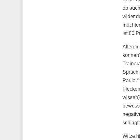
ob auch
wider d
möchten
ist 80 P
Allerdi
können“
Trainer
Spruch:
Paula.“
Flecken
wissen)
bewusst
negativ
schlagf
Witze h