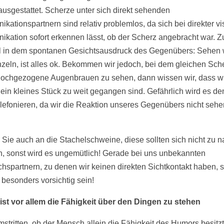
usgestattet. Scherze unter sich direkt sehenden
kationspartnern sind relativ problemlos, da sich bei direkter vi
kation sofort erkennen lässt, ob der Scherz angebracht war. 
l in dem spontanen Gesichtsausdruck des Gegenübers: Sehen w
eln, ist alles ok. Bekommen wir jedoch, bei dem gleichen Sche
rt hochgezogene Augenbrauen zu sehen, dann wissen wir, dass w
ein kleines Stück zu weit gegangen sind. Gefährlich wird es d
lefonieren, da wir die Reaktion unseres Gegenübers nicht sehe
.
Sie auch an die Stachelschweine, diese sollten sich nicht zu 
 sonst wird es ungemütlich! Gerade bei uns unbekannten
hspartnern, zu denen wir keinen direkten Sichtkontakt haben, s
 besonders vorsichtig sein!
st vor allem die Fähigkeit über den Dingen zu stehen
mstritten, ob der Mensch allein die Fähigkeit des Humors besitzt