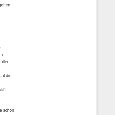
 gehen
m
en
oller
cht die
ässt
ja schon