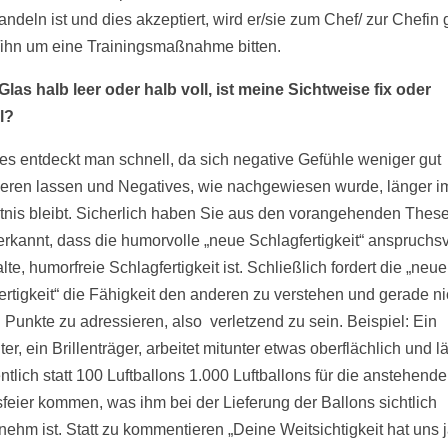
andeln ist und dies akzeptiert, wird er/sie zum Chef/ zur Chefin
/ihn um eine Trainingsmaßnahme bitten.
 Glas halb leer oder halb voll, ist meine Sichtweise fix oder
l?
es entdeckt man schnell, da sich negative Gefühle weniger gut
lieren lassen und Negatives, wie nachgewiesen wurde, länger i
nis bleibt. Sicherlich haben Sie aus den vorangehenden Thes
 erkannt, dass die humorvolle „neue Schlagfertigkeit“ anspruchsv
alte, humorfreie Schlagfertigkeit ist. Schließlich fordert die „neue
ertigkeit“ die Fähigkeit den anderen zu verstehen und gerade ni
Punkte zu adressieren, also verletzend zu sein. Beispiel: Ein
ter, ein Brillenträger, arbeitet mitunter etwas oberflächlich und l
tlich statt 100 Luftballons 1.000 Luftballons für die anstehende
sfeier kommen, was ihm bei der Lieferung der Ballons sichtlich
ehm ist. Statt zu kommentieren „Deine Weitsichtigkeit hat uns 