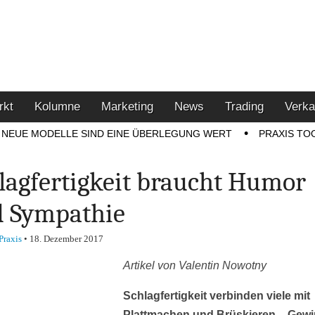
u den Themen Finanzen,
tment-Tipps
rkt
Kolumne
Marketing
News
Trading
Verka
NEUE MODELLE SIND EINE ÜBERLEGUNG WERT
PRAXIS TO
lagfertigkeit braucht Humor
 Sympathie
Praxis
•
18. Dezember 2017
Artikel von Valentin Nowotny
Schlagfertigkeit verbinden viele mit
Plattmachen und Brüskieren – Gew