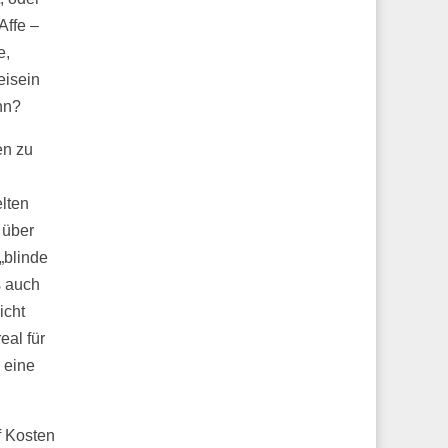
Affe –
e,
eisein
nn?
en zu
lten
 über
„blinde
s auch
icht
eal für
 eine
f Kosten