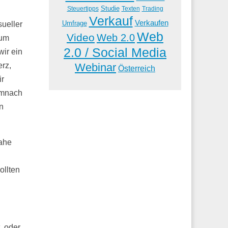
Studie
Steuertipps
Trading
Texten
Verkauf
Verkaufen
Umfrage
sueller
Web
Video
Web 2.0
Zum
2.0 / Social Media
ir ein
Webinar
rz,
Österreich
ir
emnach
n
nahe
ollten
, oder