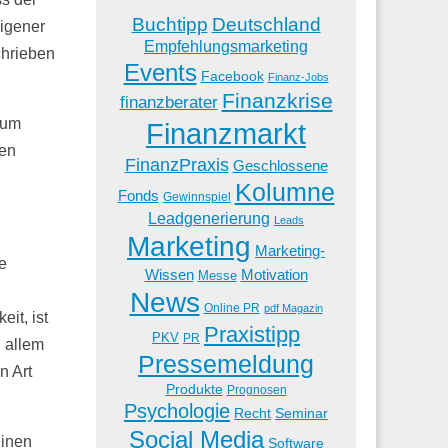
Buchtipp
Deutschland
igener
Empfehlungsmarketing
chrieben
Events
Facebook
Finanz-Jobs
Finanzkrise
finanzberater
zum
Finanzmarkt
len
FinanzPraxis
Geschlossene
Kolumne
Fonds
Gewinnspiel
Leadgenerierung
Leads
Marketing
Marketing-
e
Wissen
Motivation
Messe
News
Online PR
pdf Magazin
it, ist
Praxistipp
PKV
PR
d allem
Pressemeldung
n Art
Produkte
Prognosen
Psychologie
Recht
Seminar
Social Media
einen
Software