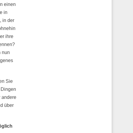
en einen
e in
 in der
 ohnehin
er ihre
kennen?
h nun
eigenes
en Sie
n Dingen
r andere
nd über
öglich