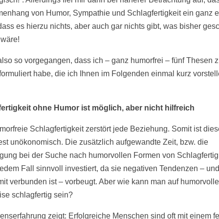
nhang von Humor, Sympathie und Schlagfertigkeit ein ganz e
dass es hierzu nichts, aber auch gar nichts gibt, was bisher ges
wäre!
 also so vorgegangen, dass ich – ganz humorfrei – fünf Thesen 
ormuliert habe, die ich Ihnen im Folgenden einmal kurz vorstel
ertigkeit ohne Humor ist möglich, aber nicht hilfreich
orfreie Schlagfertigkeit zerstört jede Beziehung. Somit ist dies
st unökonomisch. Die zusätzlich aufgewandte Zeit, bzw. die
gung bei der Suche nach humorvollen Formen von Schlagfertigke
 jedem Fall sinnvoll investiert, da sie negativen Tendenzen – un
it verbunden ist – vorbeugt. Aber wie kann man auf humorvolle
se schlagfertig sein?
enserfahrung zeigt: Erfolgreiche Menschen sind oft mit einem f