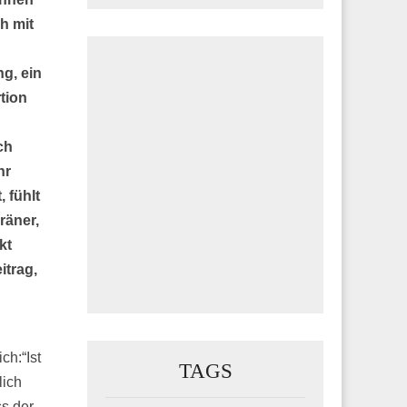
h mit
ng, ein
tion
ch
hr
 fühlt
räner,
kt
itrag,
ch:“Ist
TAGS
lich
ss der