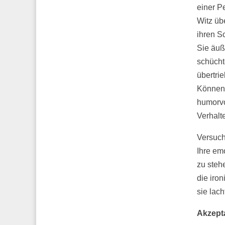
einer P
Witz übe
ihren Sc
Sie äuß
schücht
übertri
Können 
humorvo
Verhalt
Versuch
Ihre em
zu steh
die iro
sie lach
Akzept