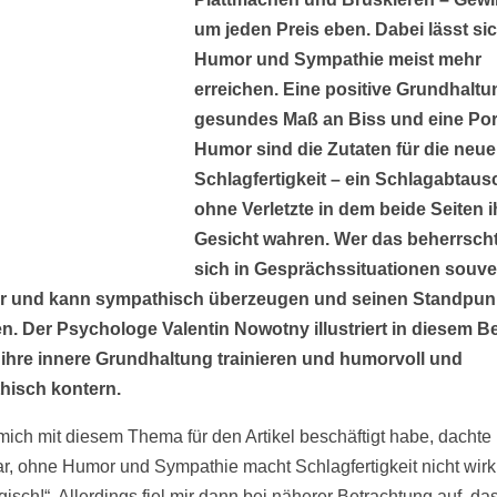
um jeden Preis eben. Dabei lässt sic
Humor und Sympathie meist mehr
erreichen. Eine positive Grundhaltu
gesundes Maß an Biss und eine Por
Humor sind die Zutaten für die neue
Schlagfertigkeit – ein Schlagabtaus
ohne Verletzte in dem beide Seiten i
Gesicht wahren. Wer das beherrscht,
sich in Gesprächssituationen souve
er und kann sympathisch überzeugen und seinen Standpun
en. Der Psychologe Valentin Nowotny illustriert in diesem Be
 ihre innere Grundhaltung trainieren und humorvoll und
hisch kontern.
mich mit diesem Thema für den Artikel beschäftigt habe, dachte i
ar, ohne Humor und Sympathie macht Schlagfertigkeit nicht wirk
gisch!“. Allerdings fiel mir dann bei näherer Betrachtung auf, da