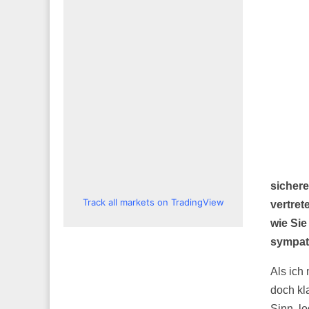
sicher
Track all markets on TradingView
vertret
wie Sie
sympat
Als ich 
doch kl
Sinn, lo