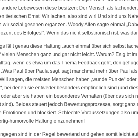
 andere Lebewesen diese besitzen: Der Mensch als lachender 
en tierischen Ernst! Wir lachen, also sind wir! Und sind uns Nah
 wir sozial gesehen ergänzen. Woody Allen sagte einmal „Dab
rozent des Erfolges!“. Wenn das nicht selbstironisch ist, was da
ngs fällt genau diese Haltung „auch einmal über sich selbst lach
 vielen Menschen ganz und gar nicht leicht. Warum? Es gibt im
alltag, wenn es etwa um das Thema Feedback geht, den geflüge
 „Was Paul über Paula sagt, sagt manchmal mehr über Paul als
 Will sagen, die meisten Menschen haben „wunde Punkte“ oder 
“, bei denen sie entweder besonders empfindlich sind (und die
 oder aber sie haben ein besonderes Verhalten (über das sich n
 sind). Beides steuert jedoch Bewertungsprozesse, sorgt ganz r
e Emotionen und blockiert. Schlechte Voraussetzungen also um
ertig-humorvolle Haltung einzunehmen!
ingegen sind in der Regel bewertend und gehen somit leicht au