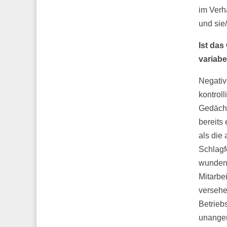
im Verh
und sie
Ist das
variabe
Negativ
kontrol
Gedächt
bereits
als die 
Schlagf
wunden 
Mitarbei
versehen
Betrieb
unangen