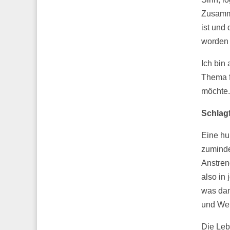
Zusamme
ist und 
worden 
Ich bin
Thema f
möchte.
Schlagf
Eine hum
zuminde
Anstren
also in
was dam
und Wei
Die Leb