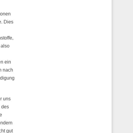
ionen
e. Dies
toffe,
 also
en ein
h nach
ldigung
r uns
l des
e
ondern
ht gut