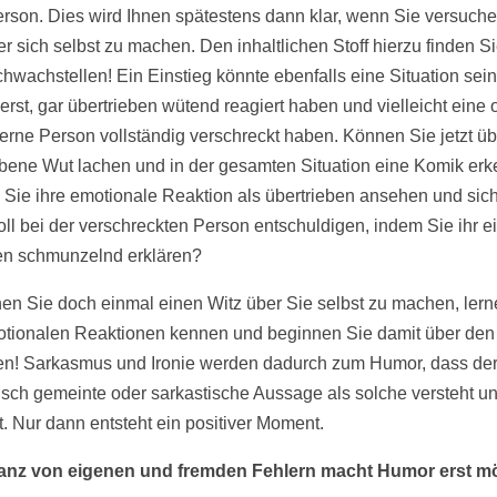
erson. Dies wird Ihnen spätestens dann klar, wenn Sie versuch
r sich selbst zu machen. Den inhaltlichen Stoff hierzu finden Si
hwachstellen! Ein Einstieg könnte ebenfalls eine Situation sein,
erst, gar übertrieben wütend reagiert haben und vielleicht eine
erne Person vollständig verschreckt haben. Können Sie jetzt üb
ebene Wut lachen und in der gesamten Situation eine Komik er
Sie ihre emotionale Reaktion als übertrieben ansehen und sic
ll bei der verschreckten Person entschuldigen, indem Sie ihr 
en schmunzelnd erklären?
en Sie doch einmal einen Witz über Sie selbst zu machen, lern
otionalen Reaktionen kennen und beginnen Sie damit über de
en! Sarkasmus und Ironie werden dadurch zum Humor, dass de
nisch gemeinte oder sarkastische Aussage als solche versteht u
t. Nur dann entsteht ein positiver Moment.
anz von eigenen und fremden Fehlern macht Humor erst m