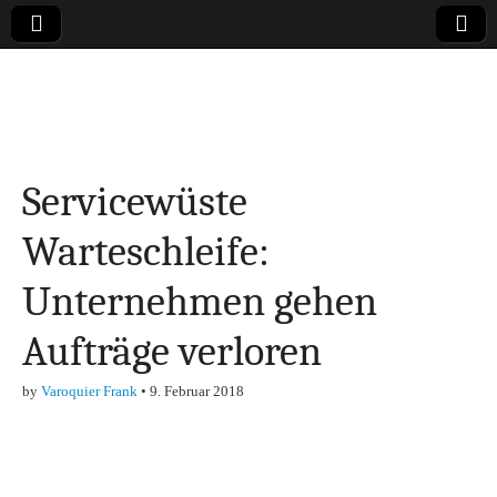
Online-Magazin zu
den Themen
Servicewüste
Finanzen,
Warteschleife:
Marketing-, Vertrieb-
Unternehmen gehen
& Investment-Tipps
Aufträge verloren
by
Varoquier Frank
•
9. Februar 2018