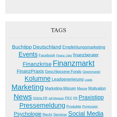
TAGS
Buchtipp
Deutschland
Empfehlungsmarketing
Events
finanzberater
Facebook
Finanz-Jobs
Finanzmarkt
Finanzkrise
FinanzPraxis
Geschlossene Fonds
Gewinnspiel
Kolumne
Leadgenerierung
Leads
Marketing
Marketing-Wissen
Motivation
Messe
News
Praxistipp
PKV
Online PR
PR
pdf Magazin
Pressemeldung
Produkte
Prognosen
Social Media
Psychologie
Recht
Seminar