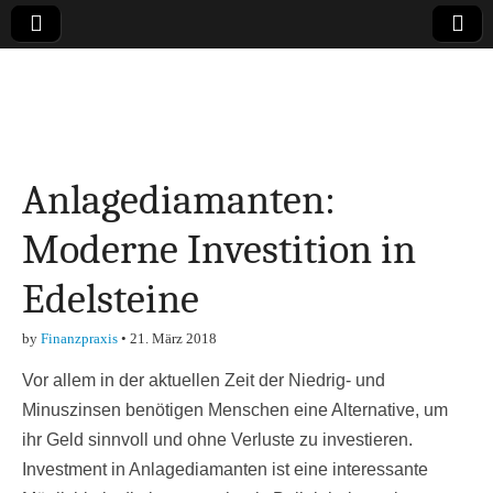
Online-Magazin zu
den Themen
Anlagediamanten:
Finanzen,
Moderne Investition in
Marketing-, Vertrieb-
Edelsteine
& Investment-Tipps
by
Finanzpraxis
•
21. März 2018
Vor allem in der aktuellen Zeit der Niedrig- und
Minuszinsen benötigen Menschen eine Alternative, um
ihr Geld sinnvoll und ohne Verluste zu investieren.
Investment in Anlagediamanten ist eine interessante