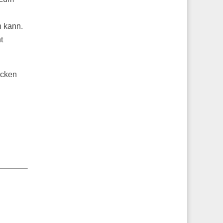
n kann.
t
ocken