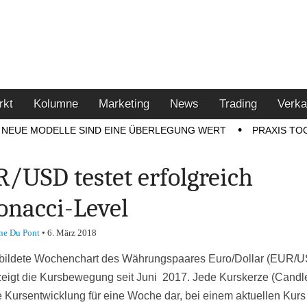
u den Themen Finanzen,
tment-Tipps
rkt
Kolumne
Marketing
News
Trading
Verka
NEUE MODELLE SIND EINE ÜBERLEGUNG WERT
PRAXIS TO
/USD testet erfolgreich
onacci-Level
ne Du Pont
•
6. März 2018
bildete
Wochenchart
des Währungspaares Euro/Dollar (EUR/
zeigt die Kursbewegung seit Juni 2017. Jede Kurskerze (Candle
die Kursentwicklung für eine Woche dar, bei einem aktuellen Kurs