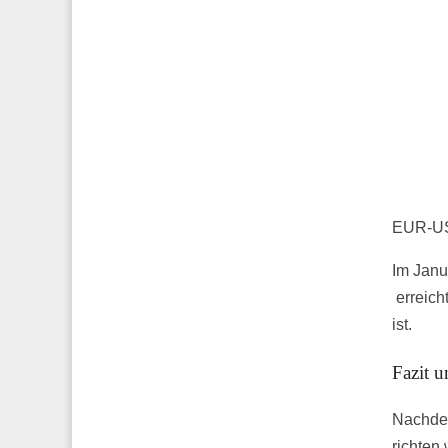
EUR-USD
Im Janu
erreich
ist.
Fazit u
Nachdem
richten