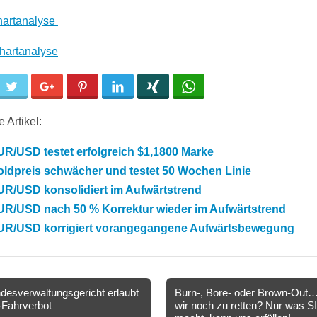
artanalyse
hartanalyse
cebook
Twitter
Google+
Pinterest
LinkedIn
Xing
WhatsApp
 Artikel:
R/USD testet erfolgreich $1,1800 Marke
oldpreis schwächer und testet 50 Wochen Linie
UR/USD konsolidiert im Aufwärtstrend
UR/USD nach 50 % Korrektur wieder im Aufwärtstrend
UR/USD korrigiert vorangegangene Aufwärtsbewegung
esverwaltungsgericht erlaubt
Burn-, Bore- oder Brown-Out…
-Fahrverbot
wir noch zu retten? Nur was 
ion