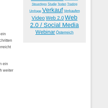
Studie
Steuertipps
Trading
Texten
Verkauf
Verkaufen
Umfrage
Web
Video
Web 2.0
2.0 / Social Media
Webinar
Österreich
 ein
hritten
reicht
n ein
ch weiter