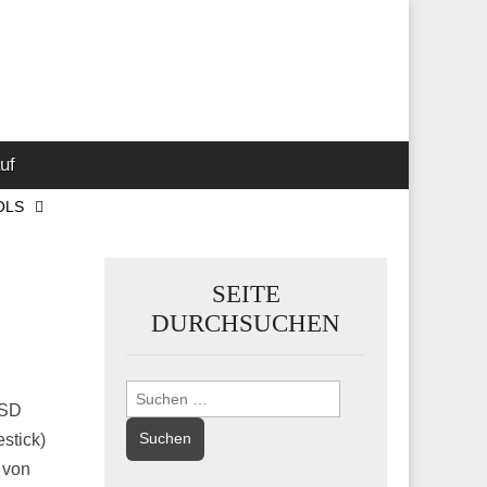
 Marketing-,
uf
OLS
SEITE
DURCHSUCHEN
Suchen
USD
nach:
stick)
 von