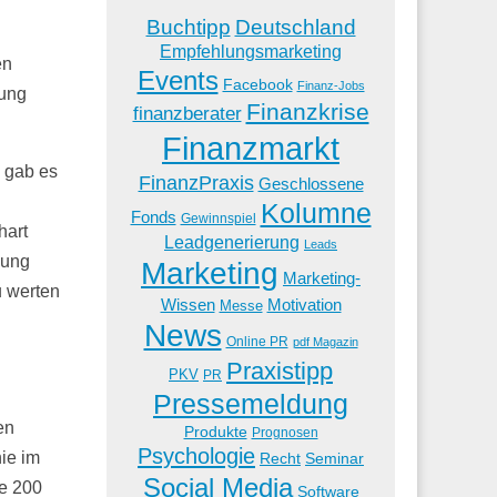
Buchtipp
Deutschland
Empfehlungsmarketing
en
Events
Facebook
Finanz-Jobs
gung
Finanzkrise
finanzberater
Finanzmarkt
 gab es
FinanzPraxis
Geschlossene
Kolumne
Fonds
Gewinnspiel
hart
Leadgenerierung
Leads
nung
Marketing
Marketing-
u werten
Wissen
Motivation
Messe
News
Online PR
pdf Magazin
Praxistipp
PKV
PR
Pressemeldung
en
Produkte
Prognosen
Psychologie
ie im
Recht
Seminar
Social Media
ge 200
Software