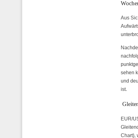
Wochen
Aus Sic
Aufwärt
unterbro
Nachdem
nachfol
punktge
sehen k
und deu
ist.
Gleiten
EUR/USD
Gleiten
Chart), 