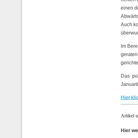
einen d
Abwärts
Auch ko
überwu
Im Bere
geraten.
gerichte
Das pos
Januarti
Hier kl
Artikel
Hier we