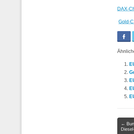
DAX-Ch
Gold-C
Fa
Ähnliche
EU
G
E
E
E
Post
← Bund
Diesel
navigat