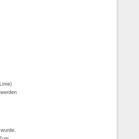
Linie)
u werden
 wurde,
 Zum