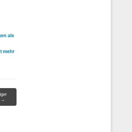
gen als
st mehr
iger
s →