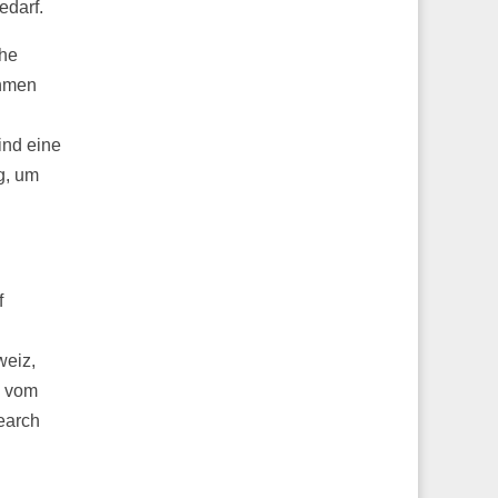
edarf.
che
ehmen
.
ind eine
g, um
f
weiz,
7 vom
earch