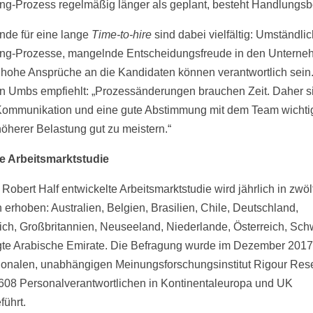
ing-Prozess regelmäßig länger als geplant, besteht Handlungsb
nde für eine lange
Time-to-hire
sind dabei vielfältig: Umständli
ing-Prozesse, mangelnde Entscheidungsfreude in den Untern
 hohe Ansprüche an die Kandidaten können verantwortlich sein
an Umbs empfiehlt: „Prozessänderungen brauchen Zeit. Daher s
Kommunikation und eine gute Abstimmung mit dem Team wichti
höherer Belastung gut zu meistern.“
e Arbeitsmarktstudie
Robert Half entwickelte Arbeitsmarktstudie wird jährlich in zwöl
 erhoben: Australien, Belgien, Brasilien, Chile, Deutschland,
ich, Großbritannien, Neuseeland, Niederlande, Österreich, Sch
gte Arabische Emirate. Die Befragung wurde im Dezember 201
tionalen, unabhängigen Meinungsforschungsinstitut Rigour Res
.608 Personalverantwortlichen in Kontinentaleuropa und UK
führt.