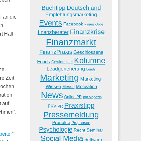
Buchtipp
Deutschland
Empfehlungsmarketing
l an die
Events
Facebook
Finanz-Jobs
en
Finanzkrise
finanzberater
t Half
Finanzmarkt
FinanzPraxis
Geschlossene
Kolumne
Fonds
Gewinnspiel
Leadgenerierung
he
Leads
Marketing
re Zeit
Marketing-
Wissen
Motivation
 Wochen
Messe
News
ration
Online PR
pdf Magazin
 auf
Praxistipp
PKV
PR
ehmen“,
Pressemeldung
Produkte
Prognosen
Psychologie
Recht
Seminar
eiter“
Social Media
Software