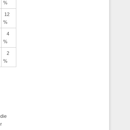
%
12
%
4
%
2
%
 die
r