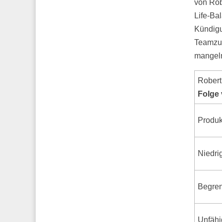
von Rob
Life-Bal
Kündigu
Teamzus
mangeln
Robert
Folge 
Produkt
Niedri
Begren
Unfähi