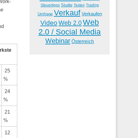
Work-
Studie
Steuertipps
Trading
Texten
ne
Verkauf
Verkaufen
Umfrage
Web
Video
Web 2.0
nd
2.0 / Social Media
Webinar
Österreich
ärkste
25
%
24
%
21
%
12