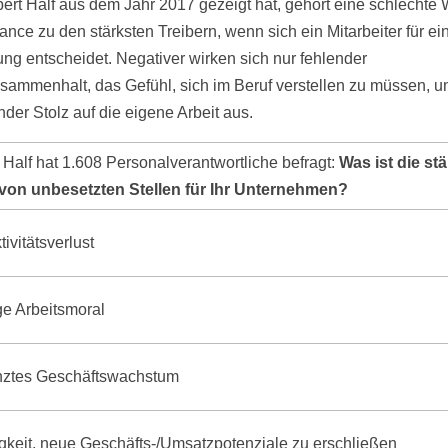
ert Half aus dem Jahr 2017 gezeigt hat, gehört eine schlechte 
ance zu den stärksten Treibern, wenn sich ein Mitarbeiter für ei
ng entscheidet. Negativer wirken sich nur fehlender
ammenhalt, das Gefühl, sich im Beruf verstellen zu müssen, u
der Stolz auf die eigene Arbeit aus.
 Half hat 1.608 Personalverantwortliche befragt:
Was ist die st
von unbesetzten Stellen für Ihr Unternehmen?
ivitätsverlust
ge Arbeitsmoral
ztes Geschäftswachstum
gkeit, neue Geschäfts-/Umsatzpotenziale zu erschließen