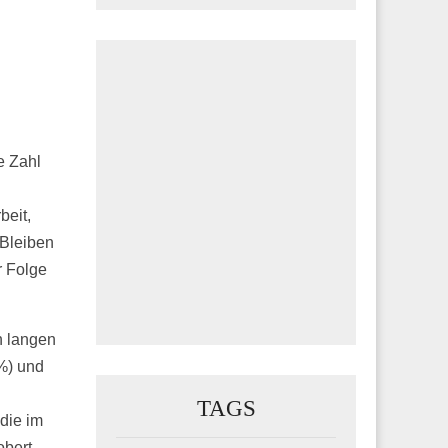
e Zahl
beit,
Bleiben
r Folge
en langen
 %) und
TAGS
die im
obert