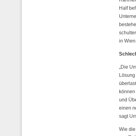
Half bef
Unterne
bestehe
schulte
in Wien
Schlec
„Die Um
Lösung 
überlas
können 
und Übe
einen n
sagt Um
Wie die