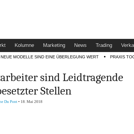
u den Themen Finanzen,
tment-Tipps
rkt
Kolumne
Marketing
News
Trading
Verka
NEUE MODELLE SIND EINE ÜBERLEGUNG WERT
PRAXIS TO
arbeiter sind Leidtragende
esetzter Stellen
ne Du Pont
•
18. Mai 2018