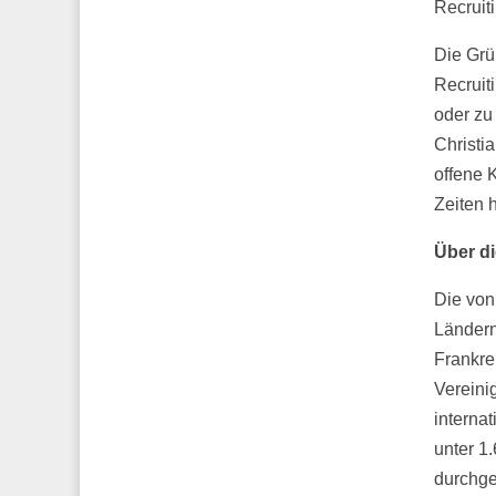
Recruit
Die Grü
Recruit
oder zu
Christi
offene 
Zeiten 
Über di
Die von 
Ländern
Frankre
Vereini
interna
unter 1
durchge