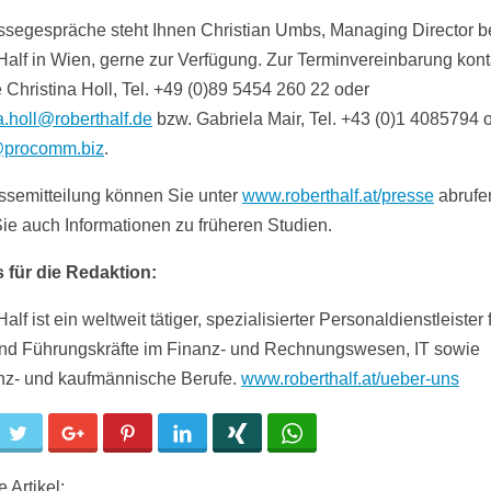
ssegespräche steht Ihnen Christian Umbs, Managing Director b
Half in Wien, gerne zur Verfügung. Zur Terminvereinbarung kont
e Christina Holl, Tel. +49 (0)89 5454 260 22 oder
a.holl@roberthalf.de
bzw. Gabriela Mair, Tel. +43 (0)1 4085794 
@procomm.biz
.
ssemitteilung können Sie unter
www.roberthalf.at/presse
abrufen
Sie auch Informationen zu früheren Studien.
 für die Redaktion:
alf ist ein weltweit tätiger, spezialisierter Personaldienstleister 
nd Führungskräfte im Finanz- und Rechnungswesen, IT sowie
nz- und kaufmännische Berufe.
www.roberthalf.at/ueber-uns
cebook
Twitter
Google+
Pinterest
LinkedIn
Xing
WhatsApp
 Artikel: