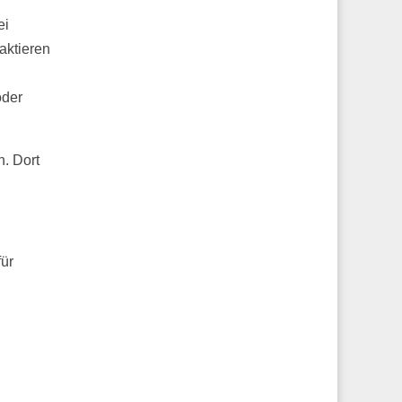
ei
aktieren
oder
. Dort
für