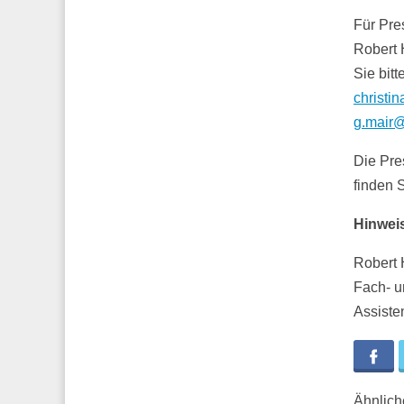
Für Pre
Robert 
Sie bitt
christin
g.mair
Die Pre
finden 
Hinweis
Robert H
Fach- u
Assiste
Fa
Ähnliche