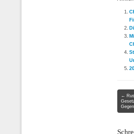
CF
F
Di
Mi
C
S
U
20
Post
← Rus
Gesetz
navigat
Gegens
Schre