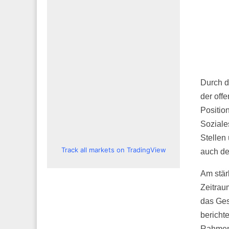
Durch di
der off
Positio
Soziale
Stellen 
Track all markets on TradingView
auch de
Am stärk
Zeitrau
das Ges
bericht
Rahmen 