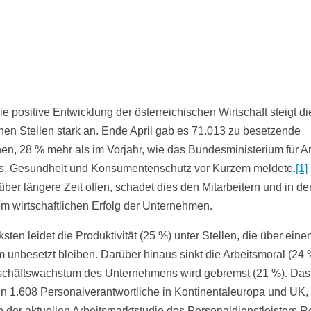
e positive Entwicklung der österreichischen Wirtschaft steigt di
enen Stellen stark an. Ende April gab es 71.013 zu besetzende
nen, 28 % mehr als im Vorjahr, wie das Bundesministerium für Ar
s, Gesundheit und Konsumentenschutz vor Kurzem meldete.
[1]
über längere Zeit offen, schadet dies den Mitarbeitern und in de
m wirtschaftlichen Erfolg der Unternehmen.
sten leidet die Produktivität (25 %) unter Stellen, die über ein
m unbesetzt bleiben. Darüber hinaus sinkt die Arbeitsmoral (24
chäftswachstum des Unternehmens wird gebremst (21 %). Das
en 1.608 Personalverantwortliche in Kontinentaleuropa und UK, 
der aktuellen Arbeitsmarktstudie des Personaldienstleisters R