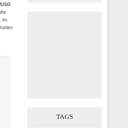
R/USD
die
. Im
halten
TAGS