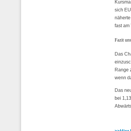
Kursmar
sich E
näherte
fast am
Fazit u
Das Cha
einzusc
Range z
wenn da
Das neu
bei 1,13
Abwärts