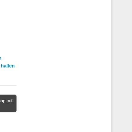
n
 halten
hop mit