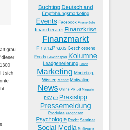
Buchtipp
Deutschland
Empfehlungsmarketing
Events
Facebook
Finanz-Jobs
Finanzkrise
finanzberater
Finanzmarkt
FinanzPraxis
Geschlossene
art grau
Kolumne
Fonds
 dieser
Gewinnspiel
Leadgenerierung
Leads
,1300
Marketing
Marketing-
lt sich
Wissen
Motivation
Messe
onnte
News
ht
Online PR
pdf Magazin
Praxistipp
PKV
PR
Pressemeldung
Produkte
Prognosen
Psychologie
Recht
Seminar
ie
Social Media
Software