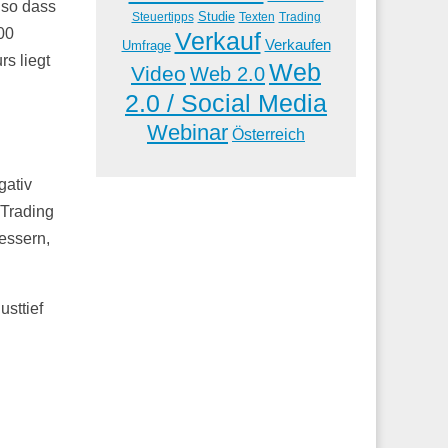
 so dass
Studie
Steuertipps
Trading
Texten
00
Verkauf
Verkaufen
Umfrage
s liegt
Web
Video
Web 2.0
2.0 / Social Media
Webinar
Österreich
gativ
 Trading
essern,
usttief