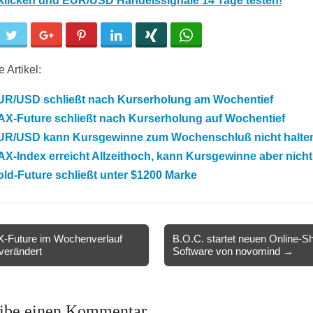
 klicken und EUR/USD Handelssignale 14 Tage testen!
cebook
Twitter
Google+
Pinterest
LinkedIn
Xing
WhatsApp
 Artikel:
UR/USD schließt nach Kurserholung am Wochentief
AX-Future schließt nach Kurserholung auf Wochentief
UR/USD kann Kursgewinne zum Wochenschluß nicht halte
X-Index erreicht Allzeithoch, kann Kursgewinne aber nicht
ld-Future schließt unter $1200 Marke
-Future im Wochenverlauf
B.O.C. startet neuen Online-S
verändert
Software von novomind →
ion
ibe einen Kommentar