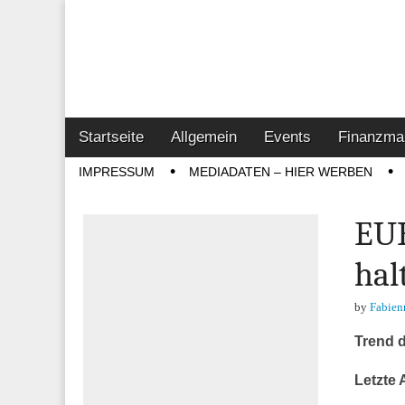
Online-Magazin z
Vertrieb- & Inves
Main
Skip
Startseite
Allgemein
Events
Finanzma
menu
to
Sub
IMPRESSUM
MEDIADATEN – HIER WERBEN
content
menu
EUR
hal
by
Fabien
Trend 
Letzte 