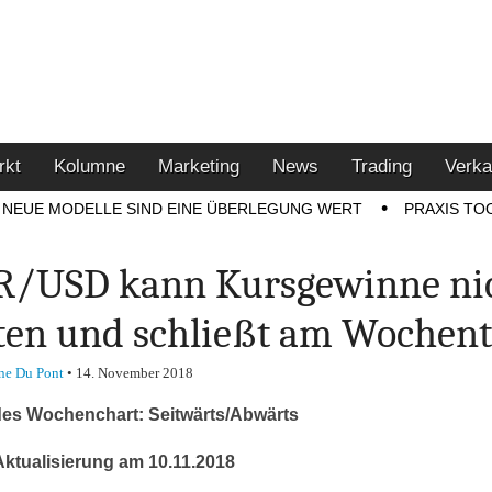
u den Themen Finanzen,
tment-Tipps
rkt
Kolumne
Marketing
News
Trading
Verka
NEUE MODELLE SIND EINE ÜBERLEGUNG WERT
PRAXIS TO
/USD kann Kursgewinne ni
ten und schließt am Wochent
ne Du Pont
•
14. November 2018
des Wochenchart: Seitwärts/Abwärts
Aktualisierung am 10.11.2018