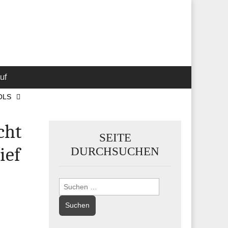
 Marketing-,
uf
OLS
cht
SEITE
ief
DURCHSUCHEN
Suchen
nach: