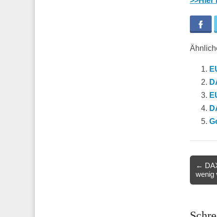
>>Hier
Fa
Ähnliche
E
D
E
DA
Go
Post
← DAX
wenig 
navigat
Schre