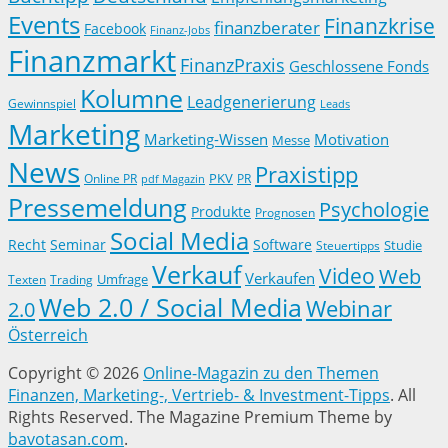
Events
Finanzkrise
finanzberater
Facebook
Finanz-Jobs
Finanzmarkt
FinanzPraxis
Geschlossene Fonds
Kolumne
Leadgenerierung
Gewinnspiel
Leads
Marketing
Marketing-Wissen
Motivation
Messe
News
Praxistipp
PKV
Online PR
PR
pdf Magazin
Pressemeldung
Psychologie
Produkte
Prognosen
Social Media
Recht
Seminar
Software
Studie
Steuertipps
Verkauf
Video
Web
Verkaufen
Trading
Umfrage
Texten
Web 2.0 / Social Media
Webinar
2.0
Österreich
Copyright © 2026
Online-Magazin zu den Themen
Finanzen, Marketing-, Vertrieb- & Investment-Tipps
. All
Rights Reserved.
The Magazine Premium Theme by
bavotasan.com
.