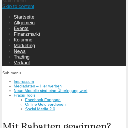
Main menu
Skip to content
Startseite
Allgemein
Events
Finanzmarkt
Kolumne
Marketing
News
Trading
Verkauf
Sub menu
Impressum
Mediadaten – Hier werben
Neue Modelle sind eine Überlegung wert
Praxis Tools
Facebook Fanpage
Online Geld verdienen
Social Media 2.0
Mit Rabatten gewinnen?