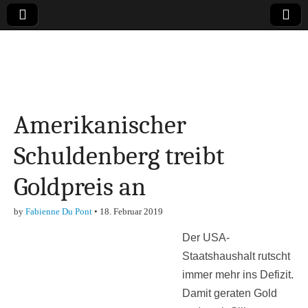
Online-Magazin zu
den Themen
Amerikanischer
Finanzen,
Schuldenberg treibt
Marketing-, Vertrieb-
Goldpreis an
& Investment-Tipps
by
Fabienne Du Pont
•
18. Februar 2019
Der USA-
Staatshaushalt rutscht
immer mehr ins Defizit.
Damit geraten Gold