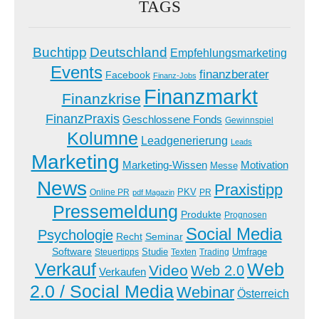
TAGS
Buchtipp
Deutschland
Empfehlungsmarketing
Events
finanzberater
Facebook
Finanz-Jobs
Finanzmarkt
Finanzkrise
FinanzPraxis
Geschlossene Fonds
Gewinnspiel
Kolumne
Leadgenerierung
Leads
Marketing
Marketing-Wissen
Motivation
Messe
News
Praxistipp
PKV
Online PR
PR
pdf Magazin
Pressemeldung
Produkte
Prognosen
Social Media
Psychologie
Recht
Seminar
Software
Studie
Steuertipps
Trading
Umfrage
Texten
Verkauf
Web
Video
Web 2.0
Verkaufen
2.0 / Social Media
Webinar
Österreich