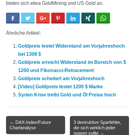
bieten sich etwa GoldMining und US Gold an.
Facebook
Twitter
Google+
Pinterest
LinkedIn
Xing
WhatsApp
Ähnliche Artikel:
Goldpreis testet Widerstand am Vorjahreshoch
bei 1308 $
Goldpreis erreicht Widerstand im Bereich von $
1200 und Fibonacci-Retracement
Goldpreis scheitert am Vorjahreshoch
[Video] Goldpreis testet 1200 $ Marke
Syrien Krise treibt Gold und Öl Preise hoch
Post
← DAX-Index/Future
3 destruktive Sparfehler,
Chartanalyse
die sich wirklich jeder
navigation
sparen sollte →