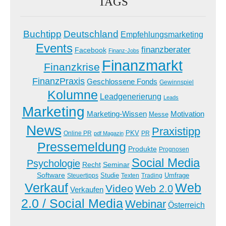
TAGS
Buchtipp
Deutschland
Empfehlungsmarketing
Events
finanzberater
Facebook
Finanz-Jobs
Finanzmarkt
Finanzkrise
FinanzPraxis
Geschlossene Fonds
Gewinnspiel
Kolumne
Leadgenerierung
Leads
Marketing
Marketing-Wissen
Motivation
Messe
News
Praxistipp
PKV
Online PR
PR
pdf Magazin
Pressemeldung
Produkte
Prognosen
Social Media
Psychologie
Recht
Seminar
Software
Studie
Steuertipps
Trading
Umfrage
Texten
Verkauf
Web
Video
Web 2.0
Verkaufen
2.0 / Social Media
Webinar
Österreich