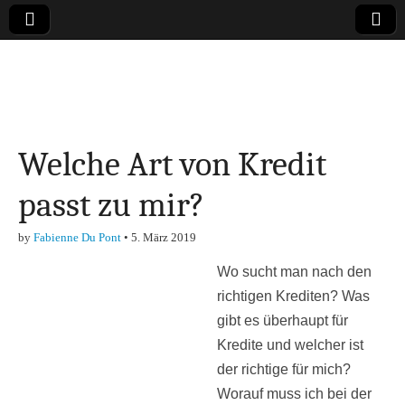
Online-Magazin zu
den Themen
Welche Art von Kredit
Finanzen,
passt zu mir?
Marketing-, Vertrieb-
by
Fabienne Du Pont
•
5. März 2019
& Investment-Tipps
Wo sucht man nach den
richtigen Krediten? Was
gibt es überhaupt für
Kredite und welcher ist
der richtige für mich?
Worauf muss ich bei der