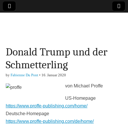
Online-Magazin zu
den Themen
Donald Trump und der
Finanzen,
Schmetterling
Marketing-, Vertrieb-
by
Fabienne Du Pont
•
16. Januar 2020
& Investment-Tipps
von Michael Proffe
US-Homepage
https://www.proffe-publishing.com/home/
Deutsche-Homepage
https://www.proffe-publishing.com/de/home/