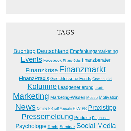
TAGS
Buchtipp
Deutschland
Empfehlungsmarketing
Events
finanzberater
Facebook
Finanz-Jobs
Finanzmarkt
Finanzkrise
FinanzPraxis
Geschlossene Fonds
Gewinnspiel
Kolumne
Leadgenerierung
Leads
Marketing
Marketing-Wissen
Motivation
Messe
News
Praxistipp
PKV
Online PR
PR
pdf Magazin
Pressemeldung
Produkte
Prognosen
Social Media
Psychologie
Recht
Seminar