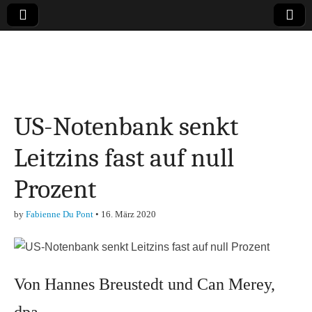
Online-Magazin zu
den Themen
US-Notenbank senkt
Finanzen,
Leitzins fast auf null
Marketing-, Vertrieb-
Prozent
& Investment-Tipps
by
Fabienne Du Pont
•
16. März 2020
Von Hannes Breustedt und Can Merey,