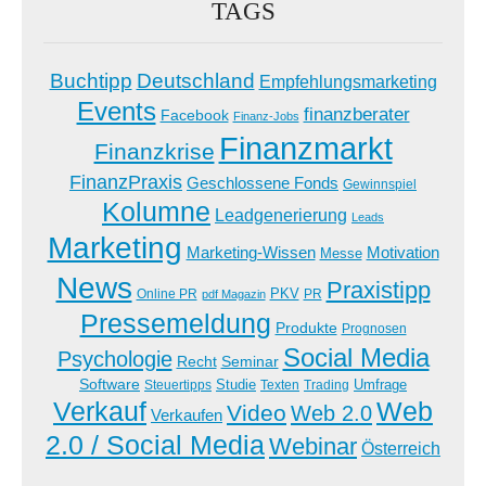
TAGS
Buchtipp
Deutschland
Empfehlungsmarketing
Events
finanzberater
Facebook
Finanz-Jobs
Finanzmarkt
Finanzkrise
FinanzPraxis
Geschlossene Fonds
Gewinnspiel
Kolumne
Leadgenerierung
Leads
Marketing
Marketing-Wissen
Motivation
Messe
News
Praxistipp
PKV
Online PR
PR
pdf Magazin
Pressemeldung
Produkte
Prognosen
Social Media
Psychologie
Recht
Seminar
Software
Studie
Steuertipps
Trading
Umfrage
Texten
Verkauf
Web
Video
Web 2.0
Verkaufen
2.0 / Social Media
Webinar
Österreich