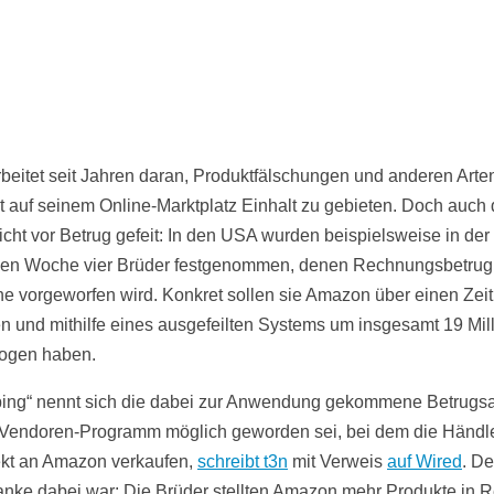
eitet seit Jahren daran, Produktfälschungen und anderen Arte
ät auf seinem Online-Marktplatz Einhalt zu gebieten. Doch auch
 nicht vor Betrug gefeit: In den USA wurden beispielsweise in der
en Woche vier Brüder festgenommen, denen Rechnungsbetrug
 vorgeworfen wird. Konkret sollen sie Amazon über einen Zei
n und mithilfe eines ausgefeilten Systems um insgesamt 19 Mil
rogen haben.
ing“ nennt sich die dabei zur Anwendung gekommene Betrugsar
Vendoren-Programm möglich geworden sei, bei dem die Händler
ekt an Amazon verkaufen,
schreibt t3n
mit Verweis
auf Wired
. De
nke dabei war: Die Brüder stellten Amazon mehr Produkte in 