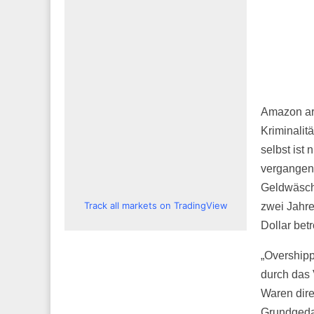
Amazon arb
Kriminalit
selbst ist
vergangen
Geldwäsche
Track all markets on TradingView
zwei Jahre
Dollar bet
„Overshipp
durch das 
Waren dir
Grundgeda