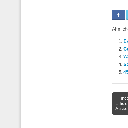
Fa
Ähnliche
E
Co
W
So
45
Post
← Inco
Erholu
navigat
Aussc