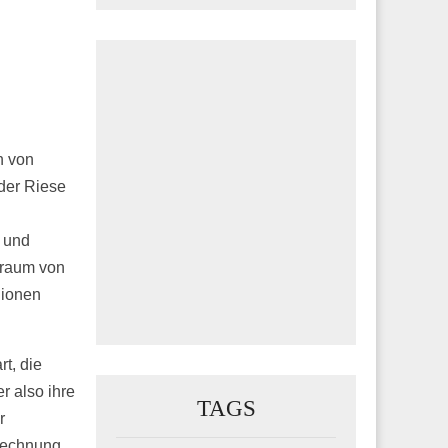
n von
 der Riese
 und
traum von
lionen
t, die
 also ihre
TAGS
r
Rechnung