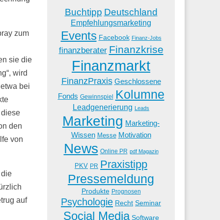
Buchtipp
Deutschland
Empfehlungsmarketing
Events
spray zum
Facebook
Finanz-Jobs
Finanzkrise
finanzberater
en sie die
Finanzmarkt
g“, wird
FinanzPraxis
Geschlossene
 etwa bei
Kolumne
Fonds
Gewinnspiel
kte
Leadgenerierung
Leads
 diese
Marketing
Marketing-
on den
Wissen
Motivation
Messe
lfe von
News
Online PR
pdf Magazin
Praxistipp
PKV
PR
 die
Pressemeldung
ürzlich
Produkte
Prognosen
trug auf
Psychologie
Recht
Seminar
Social Media
Software