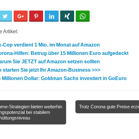
cebook
Twitter
Google+
Pinterest
LinkedIn
Xing
WhatsApp
 Artikel:
x-Cop verdient 1 Mio. im Monat auf Amazon
rona-Hilfen: Betrug über 15 Millionen Euro aufgedeckt
arum Sie JETZT auf Amazon setzen sollten
 starten Sie jetzt Ihr Amazon-Business >>>
 Millionen Dollar: Goldman Sachs investiert in GoEuro
me-Strategien bieten weiterhin
Trotz Corona gute Preise erz
ngspotenzial bei stabilem
ion
hüttungsniveau