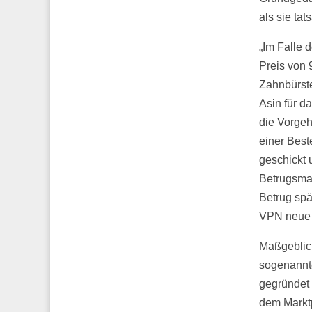
als sie tat
„Im Falle 
Preis von 
Zahnbürste
Asin für d
die Vorgeh
einer Bes
geschickt 
Betrugsmas
Betrug spä
VPN neue 
Maßgeblich
sogenannte
gegründet 
dem Marktp