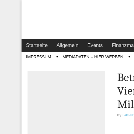
Online-Magazin z
Vertrieb- & Inves
Main
Skip
Startseite
Allgemein
Events
Finanzma
menu
to
Sub
IMPRESSUM
MEDIADATEN – HIER WERBEN
content
menu
Bet
Vie
Mil
by
Fabien