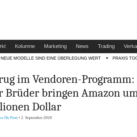
u den Themen Finanzen,
tment-Tipps
rkt
Kolumne
Marketing
News
Trading
Verka
NEUE MODELLE SIND EINE ÜBERLEGUNG WERT
PRAXIS TO
rug im Vendoren-Programm:
r Brüder bringen Amazon um
lionen Dollar
ne Du Pont
•
2. September 2020