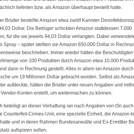
sächlich lieferten bzw. als Amazon überhaupt bestellt hatte.
der Brüder bestellte Amazon etwa zwölf Kanister Desinfektions
94,03 Dollar. Die Betrüger schickten Amazon stattdessen 7.000
n, für die sie jeweils 94,03 Dollar verlangten. Dabei verwendet
as Spray – später stellten sie Amazon 650.000 Dollar in Rechnun
ensweise beschrieben. Immer wieder hätten die Beschuldigten
tellmenge von 100 Produkten durch Amazon etwa 10.000 Produ
und dann in Rechnung gestellt. Alles in allem sei Amazon durch
che um 19 Millionen Dollar gebracht worden. Selbst als Amaz
ter aufdeckte, hätten die Brüder unter neuen Angaben und mithi
Vendor-Konten erstellt, um weitermachen zu können.
 beteiligt an dieser Verhaftung sei nach Angaben von t3n auch
 Counterfeit-Crimes-Unit, eine spezielle Einheit, die Amazon k
hatte und in deren Rahmen Bundesanwälte und Ex-Ermittler Be
latz aufspüren sollen.