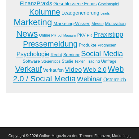
FinanzPraxis
Geschlossene Fonds
Gewinnspiel
Kolumne
Leadgenerierung
Leads
Marketing
Marketing-Wissen
Motivation
Messe
News
Praxistipp
PKV
Online PR
PR
pdf Magazin
Pressemeldung
Produkte
Prognosen
Social Media
Psychologie
Recht
Seminar
Software
Studie
Steuertipps
Trading
Umfrage
Texten
Verkauf
Web
Video
Web 2.0
Verkaufen
2.0 / Social Media
Webinar
Österreich
Copyright © 2026
Online-Magazin zu den Themen Finanzen, Marketing-,