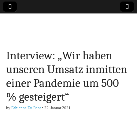
Online-Magazin zu
den Themen
Interview: „Wir haben
Finanzen,
unseren Umsatz inmitten
Marketing-, Vertrieb-
einer Pandemie um 500
& Investment-Tipps
% gesteigert“
by
Fabienne Du Pont
•
22. Januar 2021