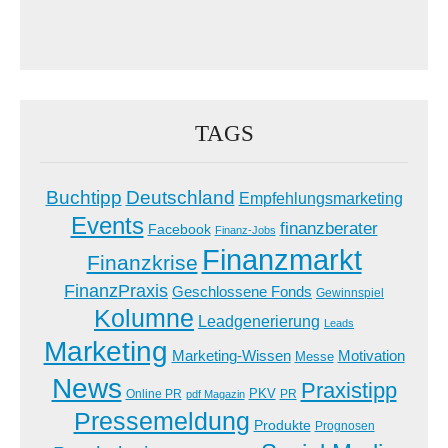
TAGS
Buchtipp
Deutschland
Empfehlungsmarketing
Events
finanzberater
Facebook
Finanz-Jobs
Finanzmarkt
Finanzkrise
FinanzPraxis
Geschlossene Fonds
Gewinnspiel
Kolumne
Leadgenerierung
Leads
Marketing
Marketing-Wissen
Motivation
Messe
News
Praxistipp
PKV
Online PR
PR
pdf Magazin
Pressemeldung
Produkte
Prognosen