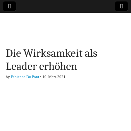
Online-Magazin zu
den Themen
Die Wirksamkeit als
Finanzen,
Leader erhöhen
Marketing-, Vertrieb-
by
Fabienne Du Pont
•
10. März 2021
& Investment-Tipps