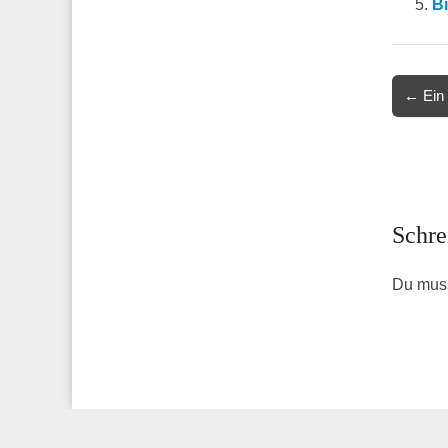
B
Post
← Ein
navigat
Schre
Du mus