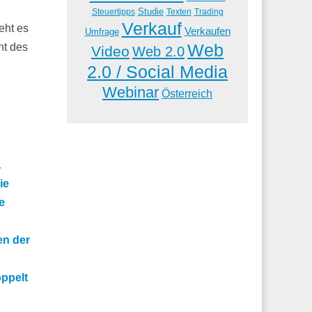
Studie
Steuertipps
Trading
Texten
Verkauf
eht es
Verkaufen
Umfrage
Web
nt des
Video
Web 2.0
2.0 / Social Media
Webinar
Österreich
&
ie
e
en der
ppelt