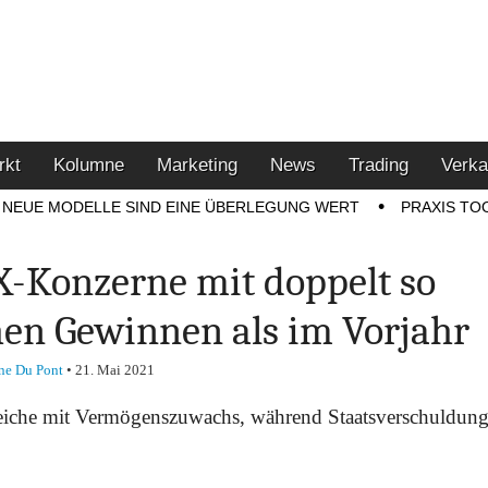
u den Themen Finanzen,
tment-Tipps
rkt
Kolumne
Marketing
News
Trading
Verka
NEUE MODELLE SIND EINE ÜBERLEGUNG WERT
PRAXIS TO
-Konzerne mit doppelt so
en Gewinnen als im Vorjahr
ne Du Pont
•
21. Mai 2021
eiche mit Vermögenszuwachs, während Staatsverschuldung 