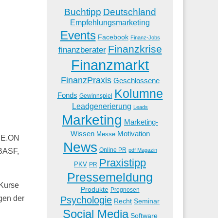
Buchtipp
Deutschland
Empfehlungsmarketing
Events
Facebook
Finanz-Jobs
Finanzkrise
finanzberater
Finanzmarkt
FinanzPraxis
Geschlossene
Kolumne
Fonds
Gewinnspiel
Leadgenerierung
Leads
Marketing
Marketing-
Wissen
Motivation
Messe
 E.ON
News
Online PR
pdf Magazin
 BASF,
Praxistipp
PKV
PR
Pressemeldung
 Kurse
Produkte
Prognosen
gen der
Psychologie
Recht
Seminar
Social Media
Software