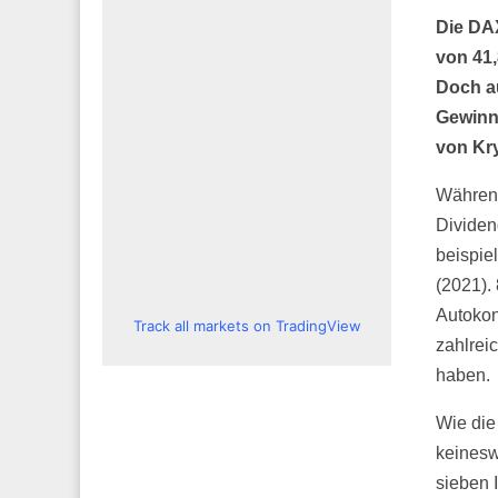
Die DA
von 41,
Doch a
Gewinna
von Kr
Während
Dividen
beispie
(2021).
Autokon
Track all markets on TradingView
zahlrei
haben.
Wie die 
keinesw
sieben 