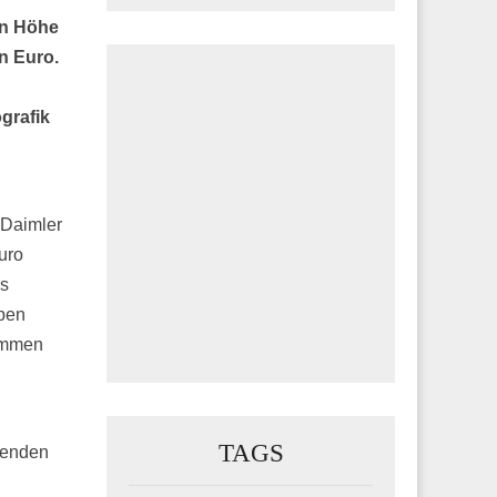
in Höhe
n Euro.
grafik
 Daimler
uro
es
eben
nommen
TAGS
renden