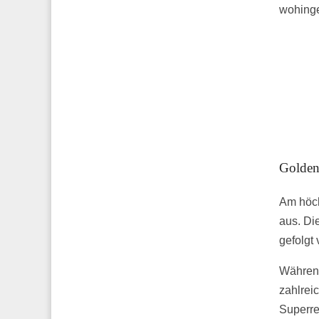
wohinge
Golden
Am höch
aus. Di
gefolgt 
Während
zahlrei
Superre