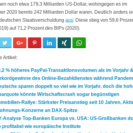
en noch etwa 179,3 Milliarden US-Dollar, wohingegen es im
r 2020 bereits 242 Milliarden Dollar waren. Deutlich anders si
 deutschen Staatsverschuldung
aus
: Diese stieg von 59,6 Proze
019) auf 71,2 Prozent des BIPs (2020).
cebook
Twitter
Google+
Pinterest
LinkedIn
Xing
WhatsApp
 Artikel:
8,2 % höheres PayPal-Transaktionsvolumen als im Vorjahr 
ekordgewinne des Online-Bezahldienstes während Pandem
utsche sparen doppelt so viel wie im Vorjahr, doch die hoh
parquote könnte Wirtschaftscrash sogar begünstigen
mobilien-Rallye: Stärkster Preisanstieg seit 10 Jahren, Akti
ohnungs-Konzerne an DAX-Spitze
Y-Analyse Top-Banken Europa vs. USA: US-Großbanken do
 profitabel wie europäische Institute