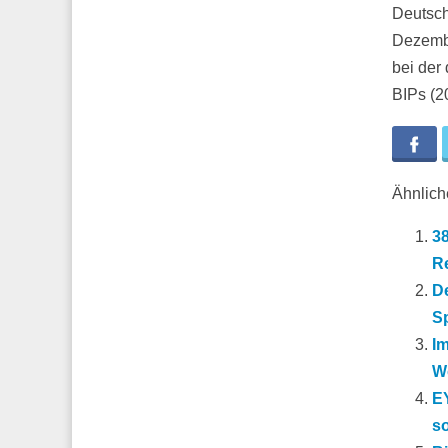
Deutsch
Dezembe
bei der
BIPs (2
Fa
Ähnliche
3
R
De
S
Im
W
E
so