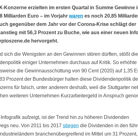
X-Konzerne erzielten im ersten Quartal in Summe Gewinne 
8 Milliarden Euro – im Vorjahr
waren
es noch 20,85 Milliarde
uch gegenüber dem Jahr vor der Corona-Krise schlägt der
nstieg mit 56,3 Prozent zu Buche, wie aus einer neuen Info
yptoszene.de hervorgeht.
 sich die Wenigsten an den Gewinnen stören dürften, stößt die
denpolitik einiger Unternehmen durchaus auf Kritik. So erhöhte
lsweise die Gewinnausschüttung von 90 Cent (2020) auf 1,35 E
 83 Prozent der Bundesbürger halten diese Dividendenpolitik d
zerns für falsch, unter anderem deshalb, weil die Stuttgarter n
chen weiteren Unternehmen Kurzarbeitergeld in Anspruch ge
Infografik aufzeigt, ist der Trend hin zu höheren Dividenden
egs neu. Von 2011 bis 2017
stiegen
die Dividenden in den füh
Industrieländern branchenübergreifend im Mittel um 31 Prozent,