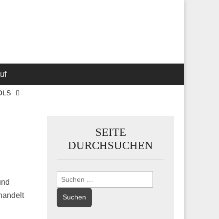
 Marketing-,
uf
OLS
SEITE
DURCHSUCHEN
Suchen
und
nach:
handelt