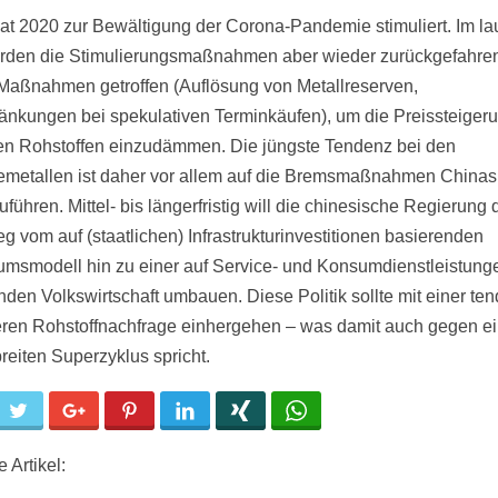
at 2020 zur Bewältigung der Corona-Pandemie stimuliert. Im l
rden die Stimulierungsmaßnahmen aber wieder zurückgefahre
aßnahmen getroffen (Auflösung von Metallreserven,
änkungen bei spekulativen Terminkäufen), um die Preissteiger
len Rohstoffen einzudämmen. Die jüngste Tendenz bei den
iemetallen ist daher vor allem auf die Bremsmaßnahmen Chinas
führen. Mittel- bis längerfristig will die chinesische Regierung 
g vom auf (staatlichen) Infrastrukturinvestitionen basierenden
msmodell hin zu einer auf Service- und Konsumdienstleistung
nden Volkswirtschaft umbauen. Diese Politik sollte mit einer ten
eren Rohstoffnachfrage einhergehen – was damit auch gegen e
reiten Superzyklus spricht.
cebook
Twitter
Google+
Pinterest
LinkedIn
Xing
WhatsApp
 Artikel: