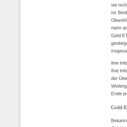
sie nic
ist. Be
Obwohl 
mehr als
Gold-ET
gestieg
insgesa
Ihre Inf
Ihre In
der Übe
Weiterg
Ende je
Gold-ET
Bekannt