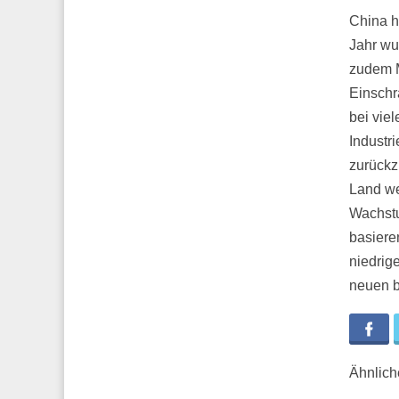
China h
Jahr wu
zudem M
Einschr
bei vie
Industr
zurückzu
Land we
Wachstu
basiere
niedrig
neuen b
Fa
Ähnliche