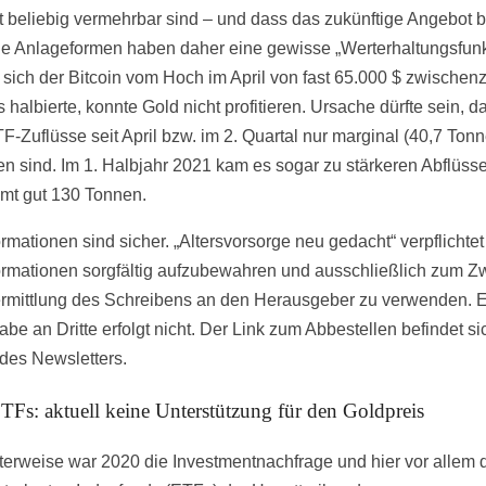
ht beliebig vermehrbar sind – und dass das zukünftige Angebot 
ide Anlageformen haben daher eine gewisse „Werterhaltungsfunk
sich der Bitcoin vom Hoch im April von fast 65.000 $ zwischenze
 halbierte, konnte Gold nicht profitieren. Ursache dürfte sein, d
F-Zuflüsse seit April bzw. im 2. Quartal nur marginal (40,7 Ton
en sind. Im 1. Halbjahr 2021 kam es sogar zu stärkeren Abflüss
mt gut 130 Tonnen.
ormationen sind sicher. „Altersvorsorge neu gedacht“ verpflichtet
formationen sorgfältig aufzubewahren und ausschließlich zum 
rmittlung des Schreibens an den Herausgeber zu verwenden. 
abe an Dritte erfolgt nicht. Der Link zum Abbestellen befindet s
des Newsletters.
Fs: aktuell keine Unterstützung für den Goldpreis
erweise war 2020 die Investmentnachfrage und hier vor allem d