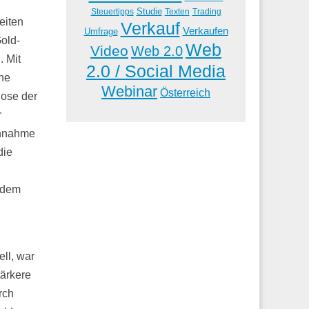
Studie
Steuertipps
Trading
Texten
eiten
Verkauf
Verkaufen
Umfrage
old-
Web
Video
Web 2.0
 Mit
2.0 / Social Media
ine
Webinar
Österreich
nose der
r
Annahme
die
udem
ell, war
tärkere
rch