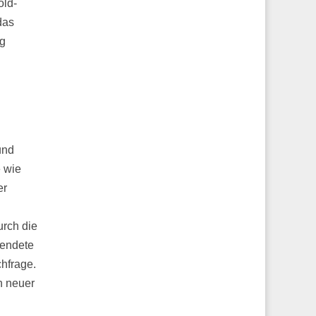
old-
das
eg
und
e wie
er
urch die
 endete
chfrage.
n neuer