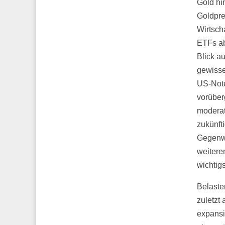
Gold hi
Goldpre
Wirtsch
ETFs ab
Blick a
gewisse
US-Note
vorüber
moderat
zukünft
Gegenwi
weitere
wichtig
Belaste
zuletzt
expansi