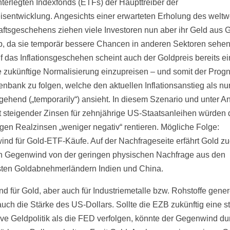
nterlegten Indexfonds (ETFs) der Haupttreiber der
isentwicklung. Angesichts einer erwarteten Erholung des weltw
aftsgeschehens ziehen viele Investoren nun aber ihr Geld aus G
, da sie temporär bessere Chancen in anderen Sektoren sehen.
uf das Inflationsgeschehen scheint auch der Goldpreis bereits e
 zukünftige Normalisierung einzupreisen – und somit der Prog
nbank zu folgen, welche den aktuellen Inflationsanstieg als nu
gehend („temporarily“) ansieht. In diesem Szenario und unter 
 steigender Zinsen für zehnjährige US-Staatsanleihen würden 
igen Realzinsen „weniger negativ“ rentieren. Mögliche Folge:
nd für Gold-ETF-Käufe. Auf der Nachfrageseite erfährt Gold z
n Gegenwind von der geringen physischen Nachfrage aus den
sten Goldabnehmerländern Indien und China.
nd für Gold, aber auch für Industriemetalle bzw. Rohstoffe gener
 auch die Stärke des US-Dollars. Sollte die EZB zukünftig eine s
ve Geldpolitik als die FED verfolgen, könnte der Gegenwind du