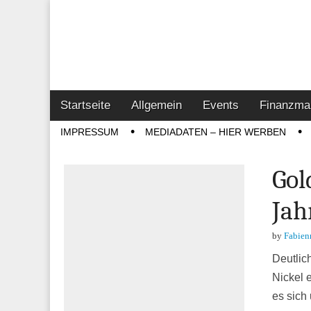
Online-Magazin z
Vertrieb- & Inves
Main
Skip
Startseite
Allgemein
Events
Finanzma
menu
to
Sub
IMPRESSUM
MEDIADATEN – HIER WERBEN
content
menu
Gol
Jah
by
Fabien
Deutlic
Nickel 
es sich