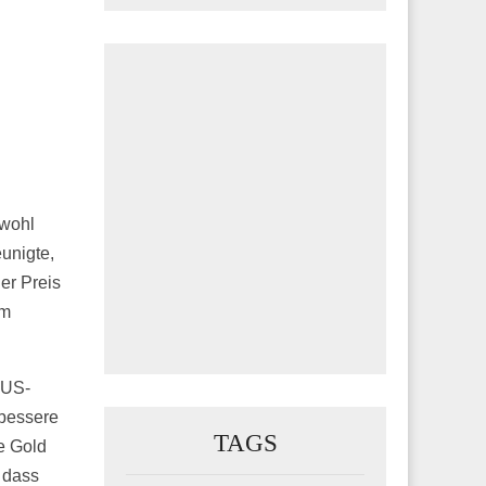
bwohl
eunigte,
er Preis
em
 US-
 bessere
TAGS
e Gold
 dass