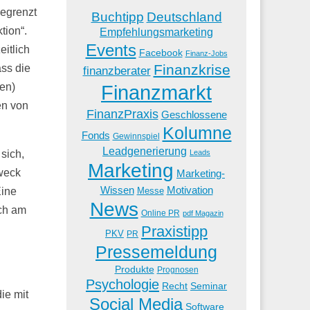
begrenzt
Buchtipp
Deutschland
tion“.
Empfehlungsmarketing
Events
itlich
Facebook
Finanz-Jobs
Finanzkrise
ass die
finanzberater
Finanzmarkt
nen)
en von
FinanzPraxis
Geschlossene
Kolumne
Fonds
Gewinnspiel
Leadgenerierung
Leads
 sich,
Marketing
Zweck
Marketing-
Wissen
Motivation
Messe
Eine
News
ich am
Online PR
pdf Magazin
Praxistipp
PKV
PR
Pressemeldung
Produkte
Prognosen
Psychologie
Recht
Seminar
ie mit
Social Media
Software