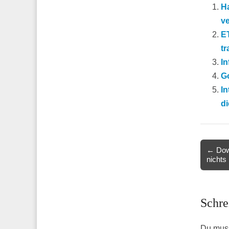
H
ve
ET
t
In
Go
In
di
Post
← Dow 
nichts
navigat
Schre
Du mus