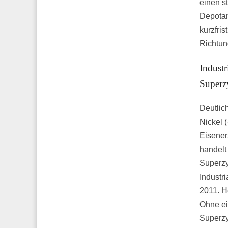
einen s
Depotant
kurzfri
Richtung
Industr
Superz
Deutlic
Nickel 
Eisener
handelt
Superzy
Industr
2011. H
Ohne ei
Superzyk