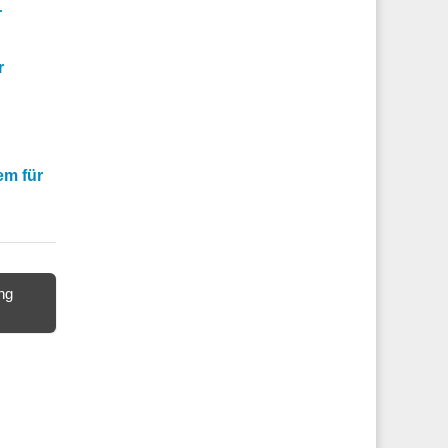
r
r
em für
ng