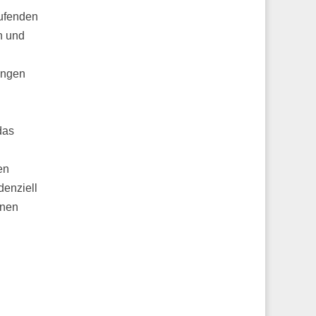
aufenden
n und
ungen
das
en
denziell
inen