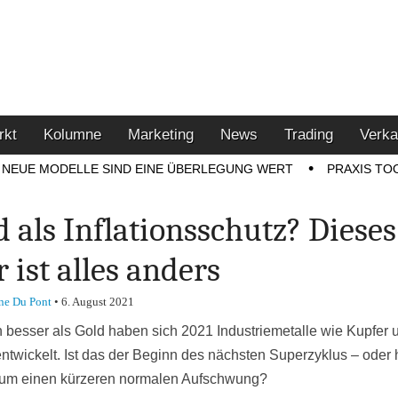
u den Themen Finanzen,
tment-Tipps
rkt
Kolumne
Marketing
News
Trading
Verka
NEUE MODELLE SIND EINE ÜBERLEGUNG WERT
PRAXIS TO
d als Inflationsschutz? Dieses
r ist alles anders
ne Du Pont
•
6. August 2021
h besser als Gold haben sich 2021 Industriemetalle wie Kupfer 
entwickelt. Ist das der Beginn des nächsten Superzyklus – oder 
 um einen kürzeren normalen Aufschwung?