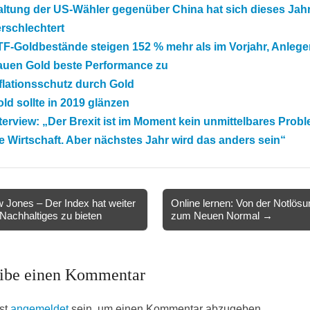
altung der US-Wähler gegenüber China hat sich dieses Jah
rschlechtert
F-Goldbestände steigen 152 % mehr als im Vorjahr, Anlege
rauen Gold beste Performance zu
flationsschutz durch Gold
ld sollte in 2019 glänzen
terview: „Der Brexit ist im Moment kein unmittelbares Probl
e Wirtschaft. Aber nächstes Jahr wird das anders sein“
Jones – Der Index hat weiter
Online lernen: Von der Notlösu
 Nachhaltiges zu bieten
zum Neuen Normal →
ion
ibe einen Kommentar
st
angemeldet
sein, um einen Kommentar abzugeben.