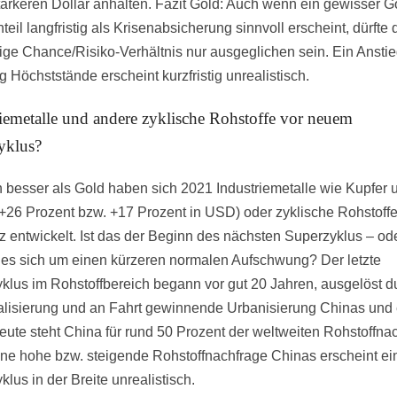
tärkeren Dollar anhalten. Fazit Gold: Auch wenn ein gewisser G
eil langfristig als Krisenabsicherung sinnvoll erscheint, dürfte 
stige Chance/Risiko-Verhältnis nur ausgeglichen sein. Ein Ansti
 Höchststände erscheint kurzfristig unrealistisch.
iemetalle und andere zyklische Rohstoffe vor neuem
yklus?
h besser als Gold haben sich 2021 Industriemetalle wie Kupfer 
(+26 Prozent bzw. +17 Prozent in USD) oder zyklische Rohstoff
z entwickelt. Ist das der Beginn des nächsten Superzyklus – od
 es sich um einen kürzeren normalen Aufschwung? Der letzte
klus im Rohstoffbereich begann vor gut 20 Jahren, ausgelöst d
ialisierung und an Fahrt gewinnende Urbanisierung Chinas und
eute steht China für rund 50 Prozent der weltweiten Rohstoffna
ne hohe bzw. steigende Rohstoffnachfrage Chinas erscheint ei
lus in der Breite unrealistisch.