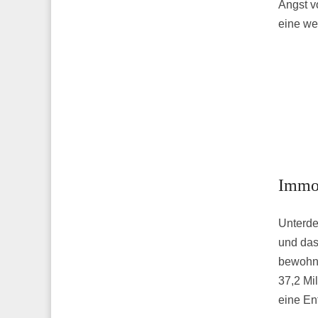
Angst v
eine we
Immob
Unterde
und das
bewohne
37,2 Mi
eine En