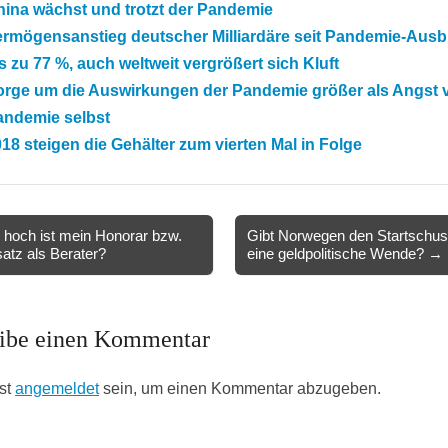
hina wächst und trotzt der Pandemie
ermögensanstieg deutscher Milliardäre seit Pandemie-Aus
s zu 77 %, auch weltweit vergrößert sich Kluft
orge um die Auswirkungen der Pandemie größer als Angst v
andemie selbst
18 steigen die Gehälter zum vierten Mal in Folge
hoch ist mein Honorar bzw.
Gibt Norwegen den Startschus
atz als Berater?
eine geldpolitische Wende? →
ion
ibe einen Kommentar
st
angemeldet
sein, um einen Kommentar abzugeben.