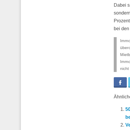
Dabei s
sondern
Prozent
bei den
Immob
überd
Mietb
Immob
nicht
Fa
Ähnliche
5
b
Ve