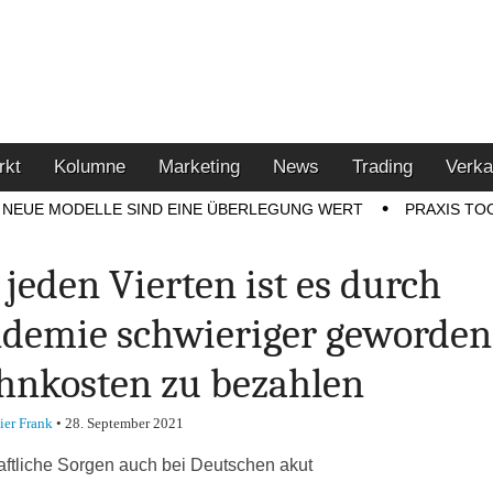
u den Themen Finanzen,
tment-Tipps
rkt
Kolumne
Marketing
News
Trading
Verka
NEUE MODELLE SIND EINE ÜBERLEGUNG WERT
PRAXIS TO
 jeden Vierten ist es durch
demie schwieriger geworden
nkosten zu bezahlen
ier Frank
•
28. September 2021
aftliche Sorgen auch bei Deutschen akut