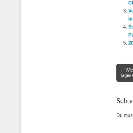
C
V
bi
S
P
20
Post
← Wie 
Tagess
navigat
Schre
Du mus