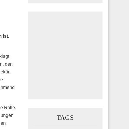
ist,
klagt
n, den
rekär.
se
nehmend
e Rolle.
rzungen
TAGS
gen