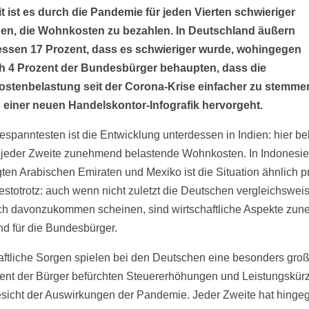
t ist es durch die Pandemie für jeden Vierten schwieriger
en, die Wohnkosten zu bezahlen. In Deutschland äußern
essen 17 Prozent, dass es schwieriger wurde, wohingegen
ch 4 Prozent der Bundesbürger behaupten, dass die
tenbelastung seit der Corona-Krise einfacher zu stemmen 
 einer neuen Handelskontor-Infografik hervorgeht.
spanntesten ist die Entwicklung unterdessen in Indien: hier be
jeder Zweite zunehmend belastende Wohnkosten. In Indonesie
gten Arabischen Emiraten und Mexiko ist die Situation ähnlich p
estotrotz: auch wenn nicht zuletzt die Deutschen vergleichswei
ich davonzukommen scheinen, sind wirtschaftliche Aspekte zu
nd für die Bundesbürger.
aftliche Sorgen spielen bei den Deutschen eine besonders groß
ent der Bürger befürchten Steuererhöhungen und Leistungskü
sicht der Auswirkungen der Pandemie. Jeder Zweite hat hinge