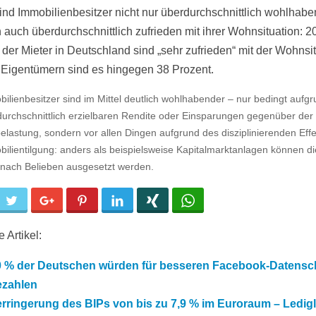
ind Immobilienbesitzer nicht nur überdurchschnittlich wohlhabe
 auch überdurchschnittlich zufrieden mit ihrer Wohnsituation: 2
 der Mieter in Deutschland sind „sehr zufrieden“ mit der Wohnsit
 Eigentümern sind es hingegen 38 Prozent.
ilienbesitzer sind im Mittel deutlich wohlhabender – nur bedingt aufg
urchschnittlich erzielbaren Rendite oder Einsparungen gegenüber der
elastung, sondern vor allen Dingen aufgrund des disziplinierenden Effe
ilientilgung: anders als beispielsweise Kapitalmarktanlagen können d
 nach Belieben ausgesetzt werden.
cebook
Twitter
Google+
Pinterest
LinkedIn
Xing
WhatsApp
 Artikel:
0 % der Deutschen würden für besseren Facebook-Datensc
ezahlen
rringerung des BIPs von bis zu 7,9 % im Euroraum – Ledigl