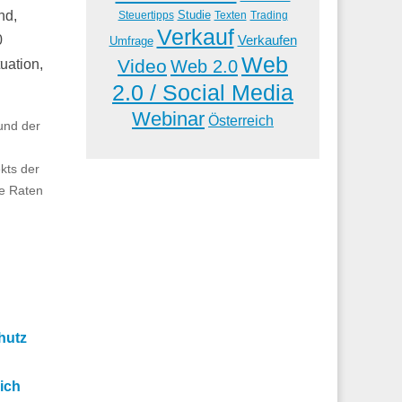
Studie
nd,
Steuertipps
Trading
Texten
Verkauf
Verkaufen
0
Umfrage
Web
Video
Web 2.0
uation,
2.0 / Social Media
Webinar
Österreich
rund der
kts der
ie Raten
hutz
ich