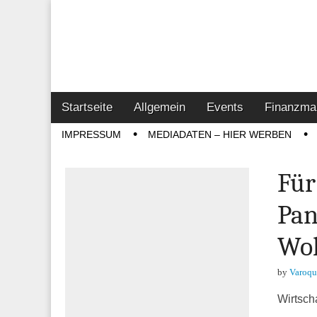
Online-Magazin z
Vertrieb- & Inves
Main
Skip
Startseite
Allgemein
Events
Finanzma
menu
to
Sub
IMPRESSUM
MEDIADATEN – HIER WERBEN
content
menu
Für
Pan
Woh
by
Varoqu
Wirtsch