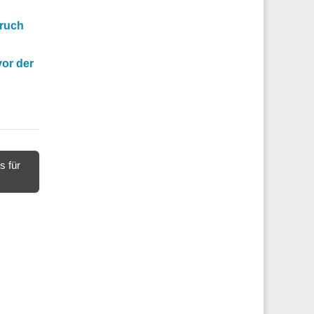
bruch
or der
s für