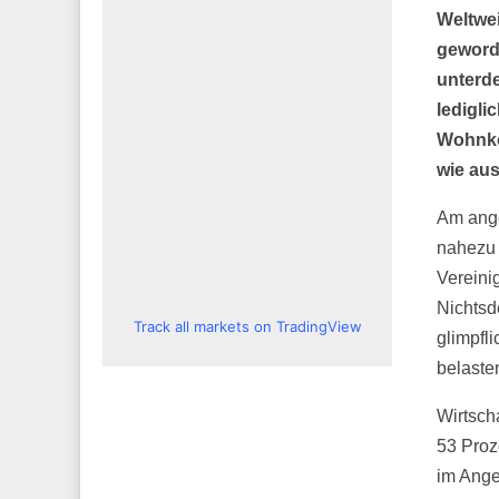
Weltwei
geword
unterd
ledigli
Wohnkos
wie aus
Am ange
nahezu 
Vereini
Nichtsd
Track all markets on TradingView
glimpfl
belaste
Wirtsch
53 Proz
im Ange