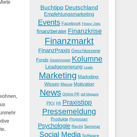
Miete
Buchtipp
Deutschland
Empfehlungsmarketing
Events
Facebook
Finanz-Jobs
Finanzkrise
finanzberater
Finanzmarkt
FinanzPraxis
Geschlossene
Kolumne
Fonds
Gewinnspiel
Leadgenerierung
Leads
Marketing
Marketing-
Wissen
Motivation
Messe
News
Online PR
pdf Magazin
 wohnen,
Praxistipp
PKV
PR
aus
Pressemeldung
nunmehr
Produkte
Prognosen
ktive
Psychologie
Recht
Seminar
te.
Social Media
Software