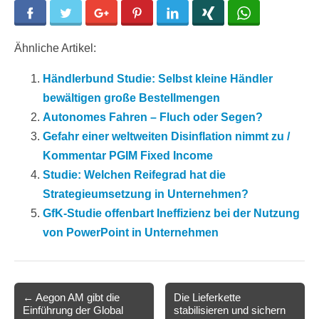
Facebook
Twitter
Google+
Pinterest
LinkedIn
Xing
WhatsApp
Ähnliche Artikel:
Händlerbund Studie: Selbst kleine Händler
bewältigen große Bestellmengen
Autonomes Fahren – Fluch oder Segen?
Gefahr einer weltweiten Disinflation nimmt zu /
Kommentar PGIM Fixed Income
Studie: Welchen Reifegrad hat die
Strategieumsetzung in Unternehmen?
GfK-Studie offenbart Ineffizienz bei der Nutzung
von PowerPoint in Unternehmen
Post
← Aegon AM gibt die
Die Lieferkette
Einführung der Global
stabilisieren und sichern
navigation