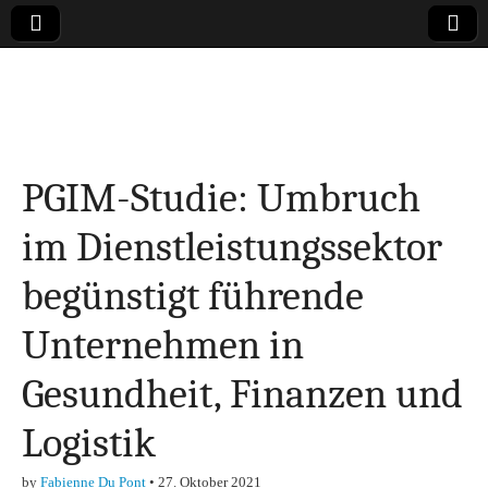
Online-Magazin zu
den Themen
PGIM-Studie: Umbruch
Finanzen,
im Dienstleistungssektor
Marketing-, Vertrieb-
begünstigt führende
& Investment-Tipps
Unternehmen in
Gesundheit, Finanzen und
Logistik
by
Fabienne Du Pont
•
27. Oktober 2021