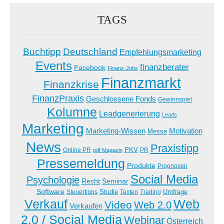
TAGS
Buchtipp
Deutschland
Empfehlungsmarketing
Events
finanzberater
Facebook
Finanz-Jobs
Finanzmarkt
Finanzkrise
FinanzPraxis
Geschlossene Fonds
Gewinnspiel
Kolumne
Leadgenerierung
Leads
Marketing
Marketing-Wissen
Motivation
Messe
News
Praxistipp
PKV
Online PR
PR
pdf Magazin
Pressemeldung
Produkte
Prognosen
Social Media
Psychologie
Recht
Seminar
Software
Studie
Steuertipps
Trading
Umfrage
Texten
Verkauf
Web
Video
Web 2.0
Verkaufen
2.0 / Social Media
Webinar
Österreich