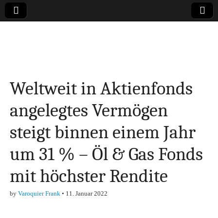
Online-Magazin zu
den Themen
Weltweit in Aktienfonds
Finanzen,
angelegtes Vermögen
Marketing-, Vertrieb-
steigt binnen einem Jahr
& Investment-Tipps
um 31 % – Öl & Gas Fonds
mit höchster Rendite
by
Varoquier Frank
•
11. Januar 2022