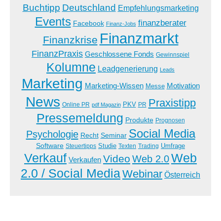
Buchtipp
Deutschland
Empfehlungsmarketing
Events
finanzberater
Facebook
Finanz-Jobs
Finanzmarkt
Finanzkrise
FinanzPraxis
Geschlossene Fonds
Gewinnspiel
Kolumne
Leadgenerierung
Leads
Marketing
Marketing-Wissen
Motivation
Messe
News
Praxistipp
PKV
Online PR
PR
pdf Magazin
Pressemeldung
Produkte
Prognosen
Social Media
Psychologie
Recht
Seminar
Software
Studie
Steuertipps
Trading
Umfrage
Texten
Verkauf
Web
Video
Web 2.0
Verkaufen
2.0 / Social Media
Webinar
Österreich