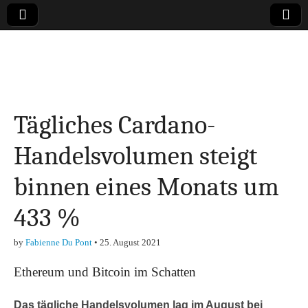
Online-Magazin zu
den Themen
Tägliches Cardano-
Finanzen,
Handelsvolumen steigt
Marketing-, Vertrieb-
binnen eines Monats um
& Investment-Tipps
433 %
by
Fabienne Du Pont
•
25. August 2021
Ethereum und Bitcoin im Schatten
Das tägliche Handelsvolumen lag im August bei