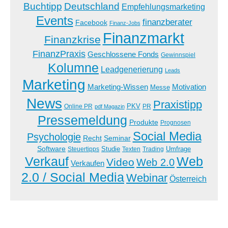
Buchtipp
Deutschland
Empfehlungsmarketing
Events
finanzberater
Facebook
Finanz-Jobs
Finanzmarkt
Finanzkrise
FinanzPraxis
Geschlossene Fonds
Gewinnspiel
Kolumne
Leadgenerierung
Leads
Marketing
Marketing-Wissen
Motivation
Messe
News
Praxistipp
PKV
Online PR
PR
pdf Magazin
Pressemeldung
Produkte
Prognosen
Social Media
Psychologie
Recht
Seminar
Software
Studie
Steuertipps
Trading
Umfrage
Texten
Verkauf
Web
Video
Web 2.0
Verkaufen
2.0 / Social Media
Webinar
Österreich