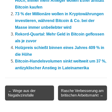
Hoch, immer mehr Anleger wollen Ether anstatt
Bitcoin kaufen
73 % der Millionäre wollen in Kryptowährungen
investieren, während Bitcoin & Co. bei der
Masse immer unbeliebter wird
Rekord-Quartal: Mehr Geld in Bitcoin geflossen
als je zuvor
Holzpreis schießt binnen eines Jahres 409 % in
die Höhe
Bitcoin-Handelsvolumen sinkt weltweit um 37 %,
antizyklischer Anstieg in Lateinamerika
Post
← Wege aus der
Rasche Verbesserung am
Negativzinsfalle
britischen Arbeitsmarkt →
navigation