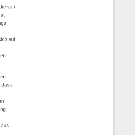
 die von
at
ngs
ich auf
ren
ten
, dass
en
ung
 aus –