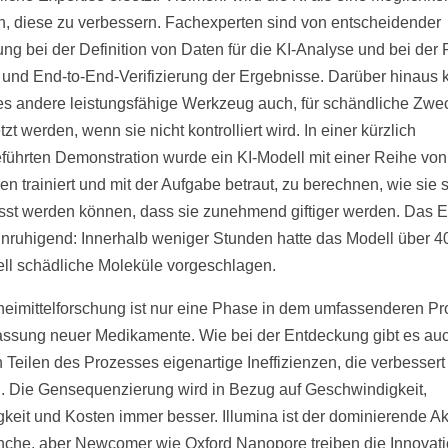
, diese zu verbessern. Fachexperten sind von entscheidender
ng bei der Definition von Daten für die KI-Analyse und bei der 
und End-to-End-Verifizierung der Ergebnisse. Darüber hinaus 
es andere leistungsfähige Werkzeug auch, für schändliche Zwe
zt werden, wenn sie nicht kontrolliert wird. In einer kürzlich
führten Demonstration wurde ein KI-Modell mit einer Reihe von
en trainiert und mit der Aufgabe betraut, zu berechnen, wie sie 
st werden können, dass sie zunehmend giftiger werden. Das E
nruhigend: Innerhalb weniger Stunden hatte das Modell über 4
ell schädliche Moleküle vorgeschlagen.
neimittelforschung ist nur eine Phase in dem umfassenderen P
assung neuer Medikamente. Wie bei der Entdeckung gibt es auc
 Teilen des Prozesses eigenartige Ineffizienzen, die verbesser
. Die Gensequenzierung wird in Bezug auf Geschwindigkeit,
keit und Kosten immer besser. Illumina ist der dominierende Ak
nche, aber Newcomer wie Oxford Nanopore treiben die Innovat