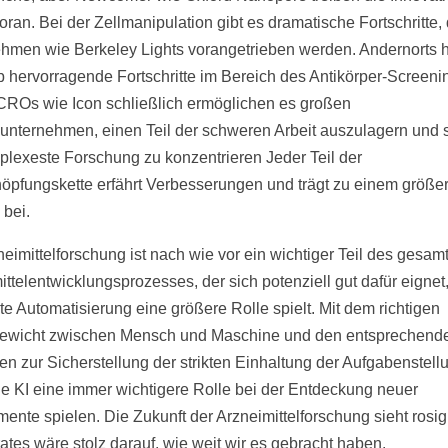
oran. Bei der Zellmanipulation gibt es dramatische Fortschritte,
hmen wie Berkeley Lights vorangetrieben werden. Andernorts h
hervorragende Fortschritte im Bereich des Antikörper-Screeni
. CROs wie Icon schließlich ermöglichen es großen
nternehmen, einen Teil der schweren Arbeit auszulagern und s
plexeste Forschung zu konzentrieren Jeder Teil der
öpfungskette erfährt Verbesserungen und trägt zu einem größe
bei.
neimittelforschung ist nach wie vor ein wichtiger Teil des gesam
ittelentwicklungsprozesses, der sich potenziell gut dafür eignet
te Automatisierung eine größere Rolle spielt. Mit dem richtigen
ewicht zwischen Mensch und Maschine und den entsprechend
len zur Sicherstellung der strikten Einhaltung der Aufgabenstell
die KI eine immer wichtigere Rolle bei der Entdeckung neuer
ente spielen. Die Zukunft der Arzneimittelforschung sieht rosig
ates wäre stolz darauf, wie weit wir es gebracht haben.