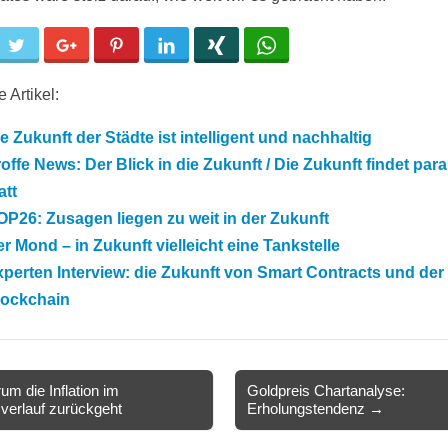
cebook
Twitter
Google+
Pinterest
LinkedIn
Xing
WhatsApp
 Artikel:
e Zukunft der Städte ist intelligent und nachhaltig
offe News: Der Blick in die Zukunft / Die Zukunft findet paral
att
P26: Zusagen liegen zu weit in der Zukunft
r Mond – in Zukunft vielleicht eine Tankstelle
perten Interview: die Zukunft von Smart Contracts und der
lockchain
m die Inflation im
Goldpreis Chartanalyse:
verlauf zurückgeht
Erholungstendenz →
ion