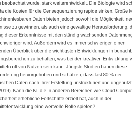
 beobachtet wurde, stark weiterentwickelt. Die Biologie wird sc
, da die Kosten für die Gensequenzierung rapide sinken. Große
hinenlesbaren Daten bieten jedoch sowohl die Möglichkeit, ne
nisse zu gewinnen, als auch eine gewaltige Herausforderung, d
ng dieser Erkenntnisse mit den ständig wachsenden Datenmen
chwieriger wird. Außerdem wird es immer schwieriger, einen
nden Überblick über die wichtigsten Entwicklungen in benach
ngsbereichen zu behalten, was bei der kreativen Entwicklung 
itteln oft von Nutzen sein kann. Jüngste Studien haben diese
orderung hervorgehoben und schätzen, dass fast 80 % der
ischen Daten nach ihrer Erstellung unstrukturiert und ungenutzt
2019). Kann die KI, die in anderen Bereichen wie Cloud Compu
herheit erhebliche Fortschritte erzielt hat, auch in der
ittelentwicklung eine wertvolle Rolle spielen?