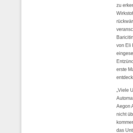
zu erke
Wirksto
rückwärt
veransc
Baricit
von Eli
eingese
Entzünd
erste M
entdeck
„Viele 
Automat
Aegon A
nicht üb
kommerz
das Unt