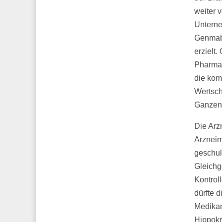
weiter v
Unterne
Genmab 
erzielt
Pharmau
die kom
Wertsch
Ganzen 
Die Arz
Arzneim
geschul
Gleichg
Kontrol
dürfte 
Medikam
Hippokr