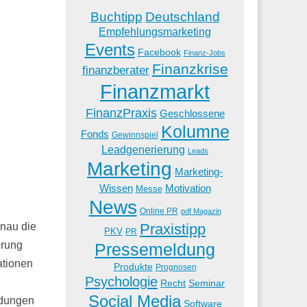
Buchtipp
Deutschland
Empfehlungsmarketing
Events
Facebook
Finanz-Jobs
Finanzkrise
finanzberater
Finanzmarkt
FinanzPraxis
Geschlossene
Kolumne
Fonds
Gewinnspiel
Leadgenerierung
Leads
Marketing
Marketing-
Wissen
Motivation
Messe
News
Online PR
pdf Magazin
Praxistipp
enau die
PKV
PR
erung
Pressemeldung
ationen
Produkte
Prognosen
Psychologie
Recht
Seminar
Social Media
indungen
Software