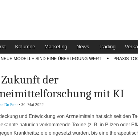
u den Themen Finanzen,
tment-Tipps
rkt
Kolumne
Marketing
News
Trading
Verka
NEUE MODELLE SIND EINE ÜBERLEGUNG WERT
PRAXIS TO
 Zukunft der
neimittelforschung mit KI
ne Du Pont
•
30. Mai 2022
deckung und Entwicklung von Arzneimitteln hat sich seit den Ta
ekannte natürlich vorkommende Toxine (z. B. in Pilzen oder Pf
v gegen Krankheitsziele eingesetzt wurden, bis eine therapeutisc