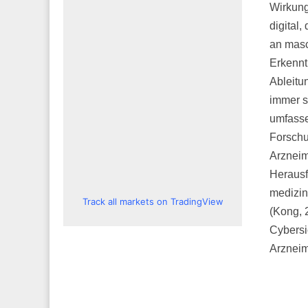
Wirkung
digital
an masc
Erkennt
Ableitu
immer s
umfasse
Forschu
Arzneim
Herausf
medizin
Track all markets on TradingView
(Kong, 
Cybersic
Arzneim