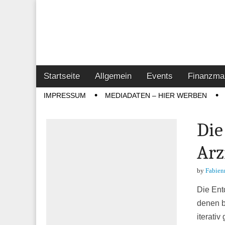
Online-Magazin z
Vertrieb- & Inves
Main
Skip
Startseite
Allgemein
Events
Finanzma
menu
to
Sub
IMPRESSUM
MEDIADATEN – HIER WERBEN
content
menu
Die
Arz
by
Fabien
Die Ent
denen b
iterati