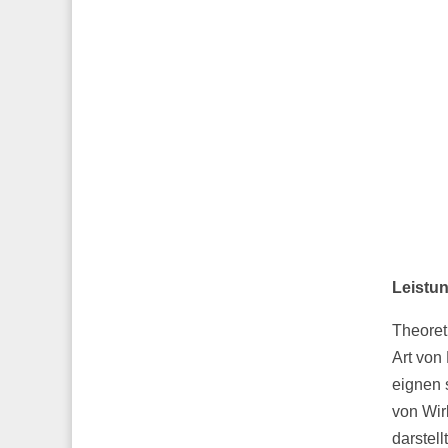
Leistun
Theoret
Art von 
eignen 
von Wir
darstel