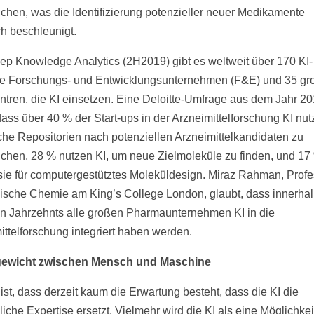
chen, was die Identifizierung potenzieller neuer Medikamente
ch beschleunigt.
ep Knowledge Analytics (2H2019) gibt es weltweit über 170 KI-
te Forschungs- und Entwicklungsunternehmen (F&E) und 35 gr
tren, die KI einsetzen. Eine Deloitte-Umfrage aus dem Jahr 2
dass über 40 % der Start-ups in der Arzneimittelforschung KI nu
he Repositorien nach potenziellen Arzneimittelkandidaten zu
chen, 28 % nutzen KI, um neue Zielmoleküle zu finden, und 17
sie für computergestütztes Moleküldesign. Miraz Rahman, Profes
ische Chemie am King’s College London, glaubt, dass innerha
n Jahrzehnts alle großen Pharmaunternehmen KI in die
ittelforschung integriert haben werden.
gewicht zwischen Mensch und Maschine
ist, dass derzeit kaum die Erwartung besteht, dass die KI die
iche Expertise ersetzt. Vielmehr wird die KI als eine Möglichkei