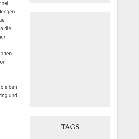
hnell
 Mengen
ue
a die
gen
barten
von
 bleiben
ting und
TAGS