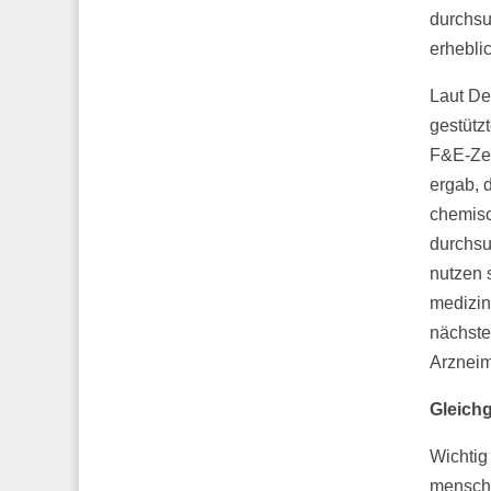
durchsu
erhebli
Laut De
gestütz
F&E-Zen
ergab, 
chemisc
durchsu
nutzen 
medizin
nächste
Arzneim
Gleich
Wichtig 
menschl