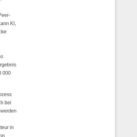
Peer-
kann KI,
cke
so
rgebnis
0 000
rozess
h bei
t werden
teur in
ion