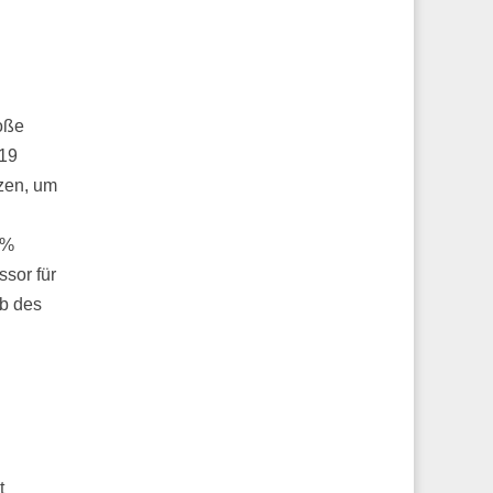
oße
019
tzen, um
 %
sor für
lb des
t