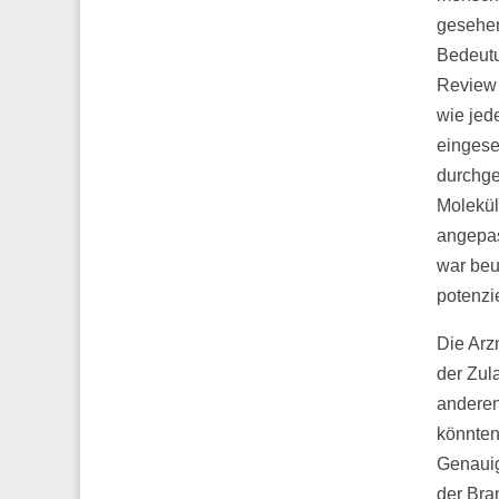
gesehen
Bedeutu
Review 
wie jed
eingeset
durchge
Molekül
angepas
war beu
potenzi
Die Arz
der Zul
anderen
könnten
Genauig
der Bra