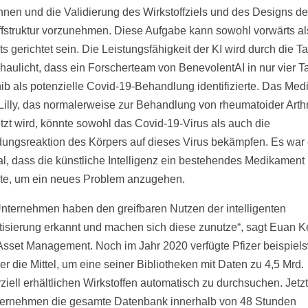
nnen und die Validierung des Wirkstoffziels und des Designs de
ffstruktur vorzunehmen. Diese Aufgabe kann sowohl vorwärts a
s gerichtet sein. Die Leistungsfähigkeit der KI wird durch die T
haulicht, dass ein Forscherteam von BenevolentAI in nur vier 
inib als potenzielle Covid-19-Behandlung identifizierte. Das Me
 Lilly, das normalerweise zur Behandlung von rheumatoider Arthr
tzt wird, könnte sowohl das Covid-19-Virus als auch die
ungsreaktion des Körpers auf dieses Virus bekämpfen. Es war
al, dass die künstliche Intelligenz ein bestehendes Medikament
te, um ein neues Problem anzugehen.
Unternehmen haben den greifbaren Nutzen der intelligenten
isierung erkannt und machen sich diese zunutze“, sagt Euan K
sset Management. Noch im Jahr 2020 verfügte Pfizer beispiel
er die Mittel, um eine seiner Bibliotheken mit Daten zu 4,5 Mrd.
iell erhältlichen Wirkstoffen automatisch zu durchsuchen. Jetz
ernehmen die gesamte Datenbank innerhalb von 48 Stunden