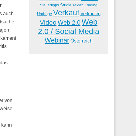
Studie
r
Steuertipps
Trading
Texten
Verkauf
Verkaufen
ls auch
Umfrage
Web
Video
Web 2.0
atsache
2.0 / Social Media
Tagen
dikament
Webinar
Österreich
itis
 das
er von
sweise
t kann