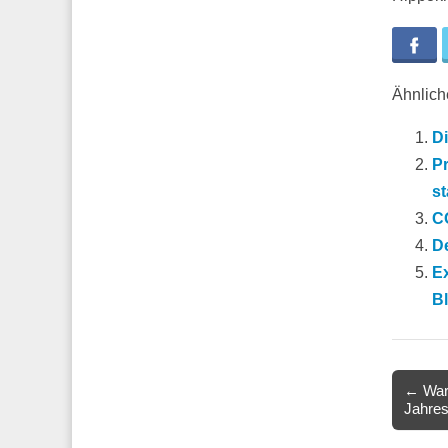
Fa
Ähnliche
Di
Pr
st
CO
De
Ex
B
Post
← Waru
Jahres
navigat