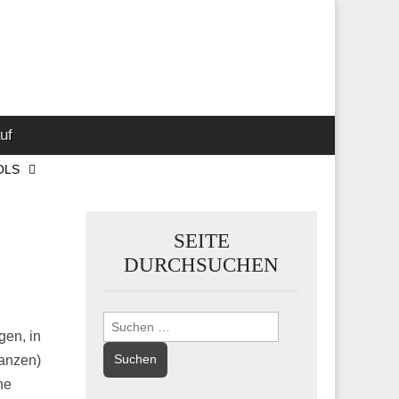
 Marketing-,
uf
OLS
SEITE
DURCHSUCHEN
Suchen
gen, in
nach:
lanzen)
he