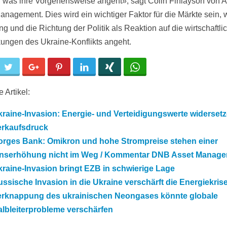
 was ihre Vorgehensweise angeht», sagt Colin Finlayson von 
anagement. Dies wird ein wichtiger Faktor für die Märkte sein, 
g und die Richtung der Politik als Reaktion auf die wirtschaftli
ungen des Ukraine-Konflikts angeht.
cebook
Twitter
Google+
Pinterest
LinkedIn
Xing
WhatsApp
 Artikel:
raine-Invasion: Energie- und Verteidigungswerte widersetz
erkaufsdruck
orges Bank: Omikron und hohe Strompreise stehen einer
inserhöhung nicht im Weg / Kommentar DNB Asset Manag
raine-Invasion bringt EZB in schwierige Lage
ssische Invasion in die Ukraine verschärft die Energiekris
erknappung des ukrainischen Neongases könnte globale
lbleiterprobleme verschärfen