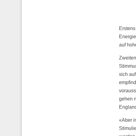
Erstens 
Energie
auf hoh
Zweiten
Stimmun
sich auf
empfind
vorauss
gehen n
England
«Aber i
Stimuli