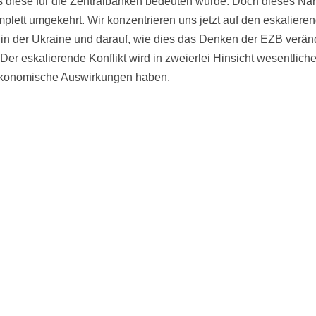
 diese für die Zentralbanken bedeuten würde. Doch dieses Narr
mplett umgekehrt. Wir konzentrieren uns jetzt auf den eskaliere
t in der Ukraine und darauf, wie dies das Denken der EZB verän
 Der eskalierende Konflikt wird in zweierlei Hinsicht wesentlich
konomische Auswirkungen haben.