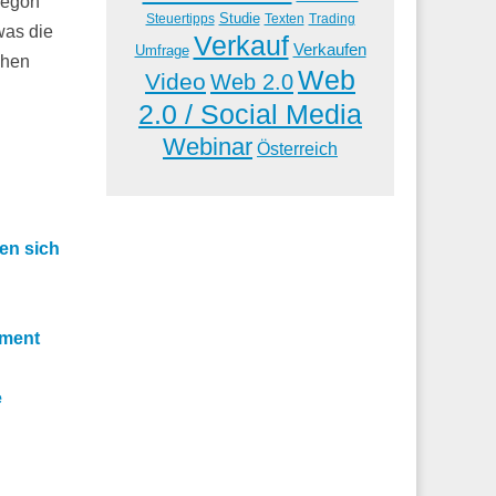
Aegon
Studie
Steuertipps
Trading
Texten
was die
Verkauf
Verkaufen
Umfrage
chen
Web
Video
Web 2.0
2.0 / Social Media
Webinar
Österreich
en sich
ement
e