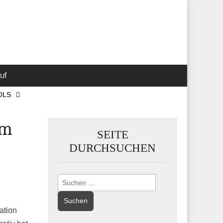
 Marketing-,
uf
OLS
um
SEITE
DURCHSUCHEN
Suchen
nach:
ation