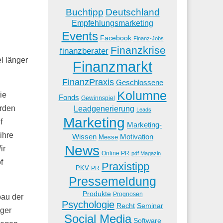
Buchtipp
Deutschland
Empfehlungsmarketing
Events
Facebook
Finanz-Jobs
Finanzkrise
finanzberater
l länger
Finanzmarkt
FinanzPraxis
Geschlossene
Kolumne
ie
Fonds
Gewinnspiel
Leadgenerierung
erden
Leads
Marketing
f
Marketing-
ihre
Wissen
Motivation
Messe
News
ir
Online PR
pdf Magazin
f
Praxistipp
PKV
PR
Pressemeldung
Produkte
Prognosen
bau der
Psychologie
Recht
Seminar
iger
Social Media
Software