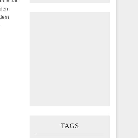
ativ hat
nden
dern
e
TAGS