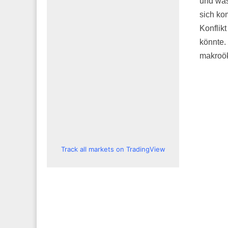
und was
sich ko
Konflik
könnte.
makroö
Track all markets on TradingView