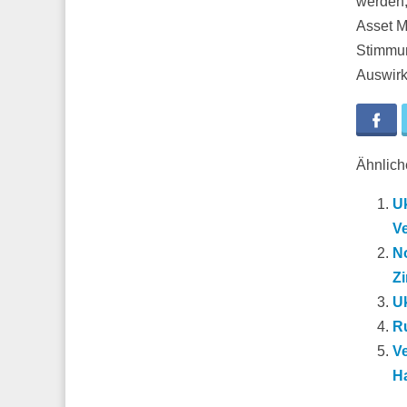
werden,
Asset M
Stimmun
Auswirk
Fa
Ähnliche
Uk
V
N
Z
Uk
Ru
V
Ha