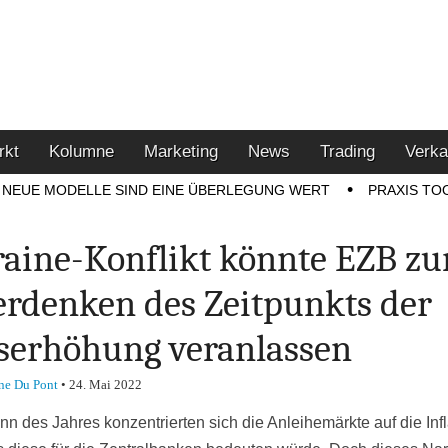
u den Themen Finanzen,
tment-Tipps
rkt
Kolumne
Marketing
News
Trading
Verka
NEUE MODELLE SIND EINE ÜBERLEGUNG WERT
PRAXIS TO
aine-Konflikt könnte EZB z
rdenken des Zeitpunkts der
serhöhung veranlassen
ne Du Pont
•
24. Mai 2022
nn des Jahres konzentrierten sich die Anleihemärkte auf die Infl