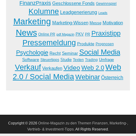
FinanzPraxis
Geschlossene Fonds
Gewinnspiel
Kolumne
Leadgenerierung
Leads
Marketing
Marketing-Wissen
Motivation
Messe
News
Praxistipp
PKV
Online PR
PR
pdf Magazin
Pressemeldung
Produkte
Prognosen
Social Media
Psychologie
Recht
Seminar
Software
Studie
Steuertipps
Trading
Umfrage
Texten
Verkauf
Web
Video
Web 2.0
Verkaufen
2.0 / Social Media
Webinar
Österreich
Copyright © 2026
Online-Magazin zu den Themen Finanzen, Marketing-,
Vertrieb- & Investment-Tipps
. All Rights Reserved.
The Magazine Premium Theme by
bavotasan.com
.