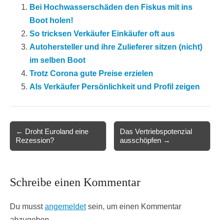
Bei Hochwasserschäden den Fiskus mit ins
Boot holen!
So tricksen Verkäufer Einkäufer oft aus
Autohersteller und ihre Zulieferer sitzen (nicht)
im selben Boot
Trotz Corona gute Preise erzielen
Als Verkäufer Persönlichkeit und Profil zeigen
Post
← Droht Euroland eine
Das Vertriebspotenzial
Rezession?
ausschöpfen →
navigation
Schreibe einen Kommentar
Du musst
angemeldet
sein, um einen Kommentar
abzugeben.