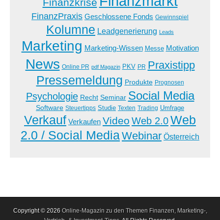
Finanzmarkt
Finanzkrise
FinanzPraxis
Geschlossene Fonds
Gewinnspiel
Kolumne
Leadgenerierung
Leads
Marketing
Marketing-Wissen
Motivation
Messe
News
Praxistipp
PKV
Online PR
PR
pdf Magazin
Pressemeldung
Produkte
Prognosen
Social Media
Psychologie
Recht
Seminar
Software
Studie
Steuertipps
Trading
Umfrage
Texten
Verkauf
Web
Video
Web 2.0
Verkaufen
2.0 / Social Media
Webinar
Österreich
Copyright © 2026
Online-Magazin zu den Themen Finanzen, Marketing-,