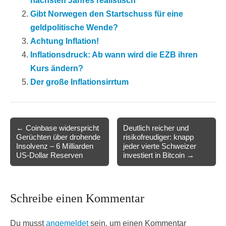
nächsten Jahres realistisch
Gibt Norwegen den Startschuss für eine
geldpolitische Wende?
Achtung Inflation!
Inflationsdruck: Ab wann wird die EZB ihren
Kurs ändern?
Der große Inflationsirrtum
Post
← Coinbase widerspricht
Deutlich reicher und
Gerüchten über drohende
risikofreudiger: knapp
navigation
Insolvenz – 6 Milliarden
jeder vierte Schweizer
US-Dollar Reserven
investiert in Bitcoin →
Schreibe einen Kommentar
Du musst
angemeldet
sein, um einen Kommentar