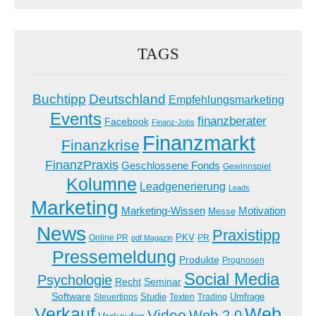
TAGS
Buchtipp
Deutschland
Empfehlungsmarketing
Events
finanzberater
Facebook
Finanz-Jobs
Finanzmarkt
Finanzkrise
FinanzPraxis
Geschlossene Fonds
Gewinnspiel
Kolumne
Leadgenerierung
Leads
Marketing
Marketing-Wissen
Motivation
Messe
News
Praxistipp
PKV
Online PR
PR
pdf Magazin
Pressemeldung
Produkte
Prognosen
Social Media
Psychologie
Recht
Seminar
Software
Studie
Steuertipps
Trading
Umfrage
Texten
Verkauf
Web
Video
Web 2.0