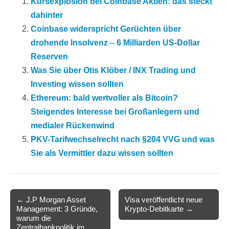
Kursexplosion bei Coinbase Aktien: das steckt
dahinter
Coinbase widerspricht Gerüchten über
drohende Insolvenz – 6 Milliarden US-Dollar
Reserven
Was Sie über Otis Klöber / INX Trading und
Investing wissen sollten
Ethereum: bald wertvoller als Bitcoin?
Steigendes Interesse bei Großanlegern und
medialer Rückenwind
PKV-Tarifwechselrecht nach §204 VVG und was
Sie als Vermittler dazu wissen sollten
Post
← J.P Morgan Asset
Visa veröffentlicht neue
Management: 3 Gründe,
Krypto-Debitkarte →
navigation
warum die
Zentralbankpolitik im