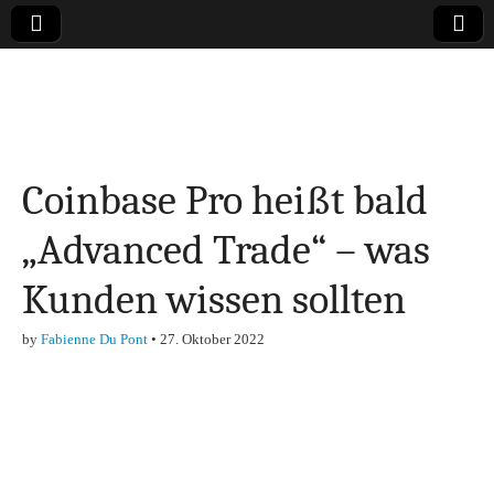
Online-Magazin zu
den Themen
Coinbase Pro heißt bald
Finanzen,
„Advanced Trade“ – was
Marketing-, Vertrieb-
Kunden wissen sollten
& Investment-Tipps
by
Fabienne Du Pont
•
27. Oktober 2022