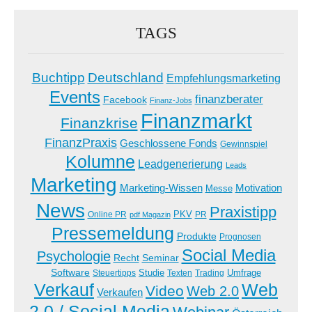
TAGS
Buchtipp
Deutschland
Empfehlungsmarketing
Events
finanzberater
Facebook
Finanz-Jobs
Finanzmarkt
Finanzkrise
FinanzPraxis
Geschlossene Fonds
Gewinnspiel
Kolumne
Leadgenerierung
Leads
Marketing
Marketing-Wissen
Motivation
Messe
News
Praxistipp
PKV
Online PR
PR
pdf Magazin
Pressemeldung
Produkte
Prognosen
Social Media
Psychologie
Recht
Seminar
Software
Studie
Steuertipps
Trading
Umfrage
Texten
Verkauf
Web
Video
Web 2.0
Verkaufen
2.0 / Social Media