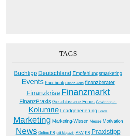
TAGS
Buchtipp
Deutschland
Empfehlungsmarketing
Events
finanzberater
Facebook
Finanz-Jobs
Finanzmarkt
Finanzkrise
FinanzPraxis
Geschlossene Fonds
Gewinnspiel
Kolumne
Leadgenerierung
Leads
Marketing
Marketing-Wissen
Motivation
Messe
News
Praxistipp
PKV
Online PR
PR
pdf Magazin