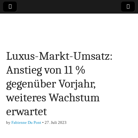
Online-Magazin zu
den Themen
Luxus-Markt-Umsatz:
Finanzen,
Anstieg von 11 %
Marketing-, Vertrieb-
gegenüber Vorjahr,
& Investment-Tipps
weiteres Wachstum
erwartet
by
Fabienne Du Pont
•
27. Juli 2023