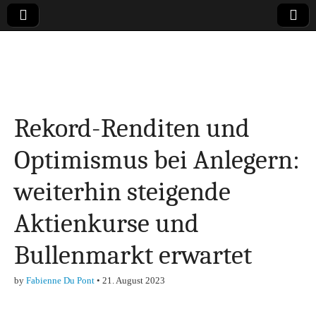
Online-Magazin zu
den Themen
Rekord-Renditen und
Finanzen,
Optimismus bei Anlegern:
Marketing-, Vertrieb-
weiterhin steigende
& Investment-Tipps
Aktienkurse und
Bullenmarkt erwartet
by
Fabienne Du Pont
•
21. August 2023