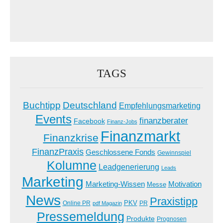
TAGS
Buchtipp
Deutschland
Empfehlungsmarketing
Events
finanzberater
Facebook
Finanz-Jobs
Finanzmarkt
Finanzkrise
FinanzPraxis
Geschlossene Fonds
Gewinnspiel
Kolumne
Leadgenerierung
Leads
Marketing
Marketing-Wissen
Motivation
Messe
News
Praxistipp
PKV
Online PR
PR
pdf Magazin
Pressemeldung
Produkte
Prognosen