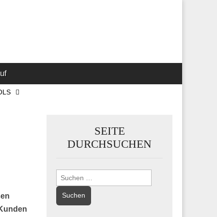
 Marketing-,
uf
OLS
SEITE
DURCHSUCHEN
Suchen
nach:
sen
) Kunden