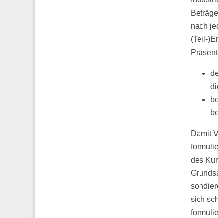
Beträge
nach je
(Teil-)
Präsent
de
di
be
be
Damit V
formuli
des Kund
Grundsat
sondier
sich sc
formulie