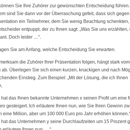
können Sie Ihre Zuhörer zur gewünschten Entscheidung führen.
m sind Sie dann vor der Überraschung gefeit, dass sich gege
sentation ein Teilnehmer, dem Sie wenig Beachtung schenkten, 
tscheider entpuppt, der zu Ihnen sagt: „Was Sie uns erzählten, i
sant. Doch leider …“.
gen Sie am Anfang, welche Entscheidung Sie erwarten.
merksam die Zuhörer Ihrer Präsentation folgen, hängt stark vom
g ab. Überlegen Sie sich einen kurzen, knackigen und nach Mög
chenden Einstieg. Zum Beispiel: „Mit der Lösung, die ich Ihnen
e,
hat das Ihnen bekannte Unternehmen x seinen Profit um eine M
ro gesteigert. Ich erläutere Ihnen nun, wie Sie Ihren Gewinn zw
 eine Million, aber um 100 000 Euro pro Jahr erhöhen können.“
hat das Unternehmen y seine Durchlaufzeiten um 15 Prozent g
h erläutere Ihnen nun, …“.