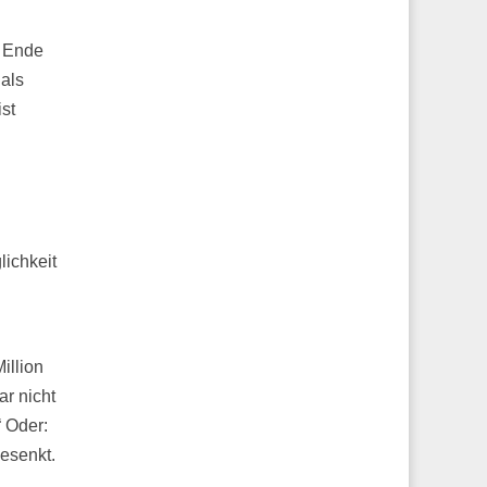
n Ende
als
st
lichkeit
illion
ar nicht
 Oder:
esenkt.