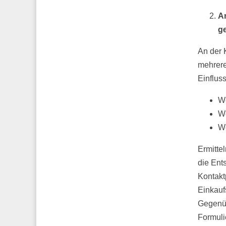
An
g
An der 
mehrere
Einfluss
We
We
We
Ermitte
die Ent
Kontakt
Einkauf
Gegenüb
Formuli