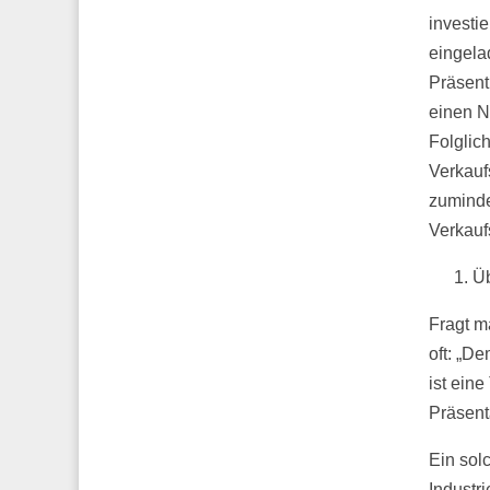
investie
eingela
Präsent
einen N
Folglic
Verkauf
zumindes
Verkauf
Üb
Fragt m
oft: „D
ist eine
Präsent
Ein sol
Industr