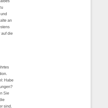
halbes
zu
 und
halte an
estens
 auf die
ührtes
tion.
el: Habe
llungen?
en Sie
die
r sind.