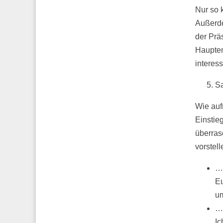
Nur so 
Außerde
der Prä
Haupten
interes
Sa
Wie auf
Einstie
überras
vorstell
… 
Eu
um
… 
Ic