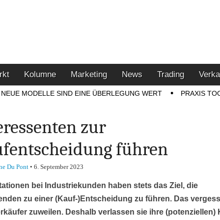
u den Themen Finanzen,
tment-Tipps
rkt
Kolumne
Marketing
News
Trading
Verka
NEUE MODELLE SIND EINE ÜBERLEGUNG WERT
PRAXIS TO
eressenten zur
fentscheidung führen
ne Du Pont
•
6. September 2023
ationen bei Industriekunden haben stets das Ziel, die
nden zu einer (Kauf-)Entscheidung zu führen. Das verges
käufer zuweilen. Deshalb verlassen sie ihre (potenziellen