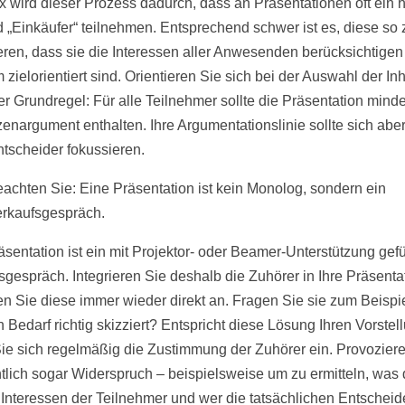
 wird dieser Prozess dadurch, dass an Präsentationen oft ein 
 „Einkäufer“ teilnehmen. Entsprechend schwer ist es, diese so 
eren, dass sie die Interessen aller Anwesenden berücksichtigen
 zielorientiert sind. Orientieren Sie sich bei der Auswahl der In
er Grundregel: Für alle Teilnehmer sollte die Präsentation mind
zenargument enthalten. Ihre Argumentationslinie sollte sich aber
tscheider fokussieren.
achten Sie: Eine Präsentation ist kein Monolog, sondern ein
rkaufsgespräch.
äsentation ist ein mit Projektor- oder Beamer-Unterstützung gef
sgespräch. Integrieren Sie deshalb die Zuhörer in Ihre Präsenta
n Sie diese immer wieder direkt an. Fragen Sie sie zum Beispi
n Bedarf richtig skizziert? Entspricht diese Lösung Ihren Vorste
ie sich regelmäßig die Zustimmung der Zuhörer ein. Provozier
tlich sogar Widerspruch – beispielsweise um zu ermitteln, was 
Interessen der Teilnehmer und wer die tatsächlichen Entscheide