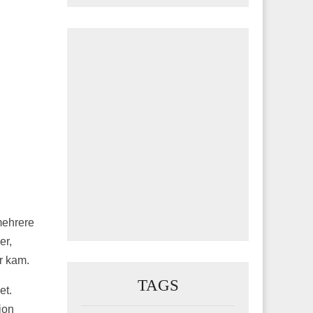
mehrere
er,
r kam.
TAGS
et.
ion