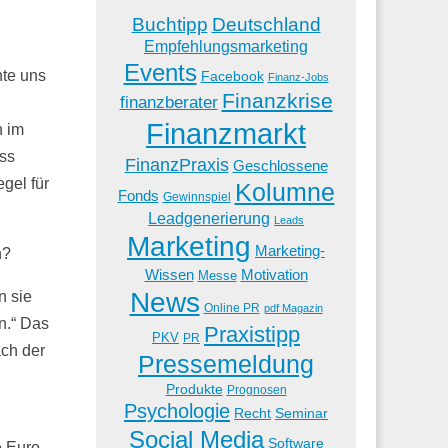
Buchtipp
Deutschland
Empfehlungsmarketing
Events
nte uns
Facebook
Finanz-Jobs
Finanzkrise
finanzberater
.
Finanzmarkt
n im
ess
FinanzPraxis
Geschlossene
gel für
Kolumne
Fonds
Gewinnspiel
Leadgenerierung
Leads
Marketing
Marketing-
n?
Wissen
Motivation
Messe
News
n sie
Online PR
pdf Magazin
n.“ Das
Praxistipp
PKV
PR
ach der
Pressemeldung
Produkte
Prognosen
Psychologie
Recht
Seminar
Social Media
Software
e Euro-