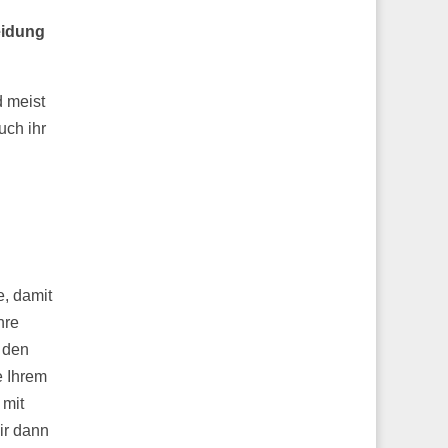
eidung
d meist
uch ihr
e, damit
hre
 den
e Ihrem
 mit
ir dann