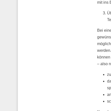
mit ins
Üb
Te
Bei ein
gewünsc
möglich
werden.
können 
– also 
zu
da
sp
an
sc