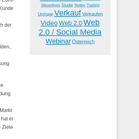
Studie
Steuertipps
Trading
Texten
r Kunde
Verkauf
Verkaufen
Umfrage
Web
Video
Web 2.0
ch der
2.0 / Social Media
Webinar
Österreich
lden,
ösung
le
idung
 Markt
hat er
 Ziele