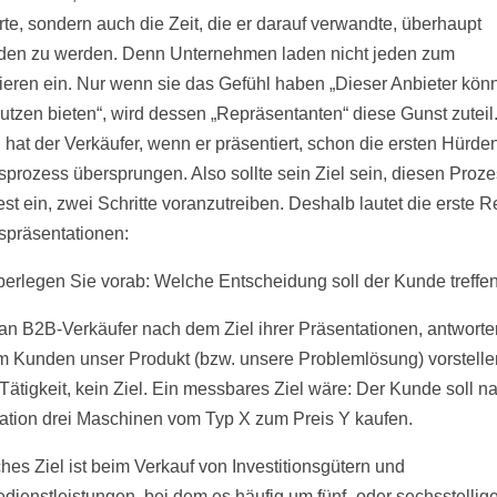
rte, sondern auch die Zeit, die er darauf verwandte, überhaupt
den zu werden. Denn Unternehmen laden nicht jeden zum
ieren ein. Nur wenn sie das Gefühl haben „Dieser Anbieter kön
utzen bieten“, wird dessen „Repräsentanten“ diese Gunst zuteil
h hat der Verkäufer, wenn er präsentiert, schon die ersten Hürde
sprozess übersprungen. Also sollte sein Ziel sein, diesen Proz
t ein, zwei Schritte voranzutreiben. Deshalb lautet die erste Re
spräsentationen:
erlegen Sie vorab: Welche Entscheidung soll der Kunde treffe
an B2B-Verkäufer nach dem Ziel ihrer Präsentationen, antworte
em Kunden unser Produkt (bzw. unsere Problemlösung) vorstelle
 Tätigkeit, kein Ziel. Ein messbares Ziel wäre: Der Kunde soll n
ation drei Maschinen vom Typ X zum Preis Y kaufen.
ches Ziel ist beim Verkauf von Investitionsgütern und
iedienstleistungen, bei dem es häufig um fünf- oder sechsstellig