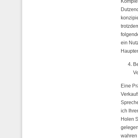
Komplex
Dutzend
konzipi
trotzdem
folgend
ein Nut
Haupten
Be
Ve
Eine Pr
Verkauf
Spreche
ich Ihre
Holen S
gelegen
wahren 