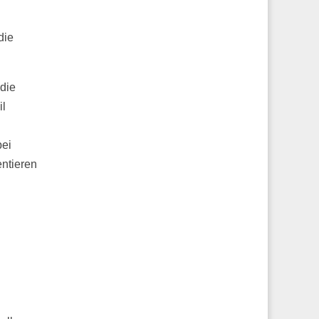
die
 die
il
bei
entieren