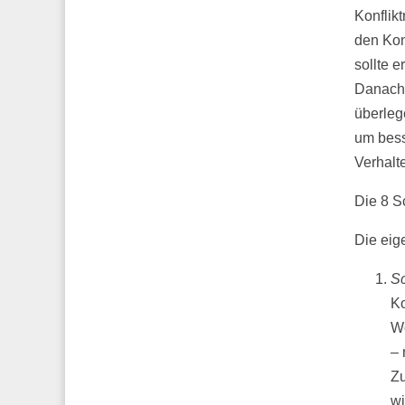
Konflikt
den Kon
sollte 
Danach 
überleg
um bess
Verhalt
Die 8 Sc
Die eig
Sc
Ko
Wo
– 
Zu
wi