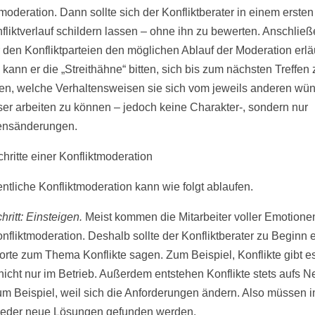
moderation. Dann sollte sich der Konfliktberater in einem ersten
fliktverlauf schildern lassen – ohne ihn zu bewerten. Anschlie
er den Konfliktparteien den möglichen Ablauf der Moderation erlä
kann er die „Streithähne“ bitten, sich bis zum nächsten Treffen 
en, welche Verhaltensweisen sie sich vom jeweils anderen wü
er arbeiten zu können – jedoch keine Charakter-, sondern nur
ensänderungen.
hritte einer Konfliktmoderation
entliche Konfliktmoderation kann wie folgt ablaufen.
hritt: Einsteigen.
Meist kommen die Mitarbeiter voller Emotione
nfliktmoderation. Deshalb sollte der Konfliktberater zu Beginn 
rte zum Thema Konflikte sagen. Zum Beispiel, Konflikte gibt es
nicht nur im Betrieb. Außerdem entstehen Konflikte stets aufs N
m Beispiel, weil sich die Anforderungen ändern. Also müssen 
eder neue Lösungen gefunden werden.