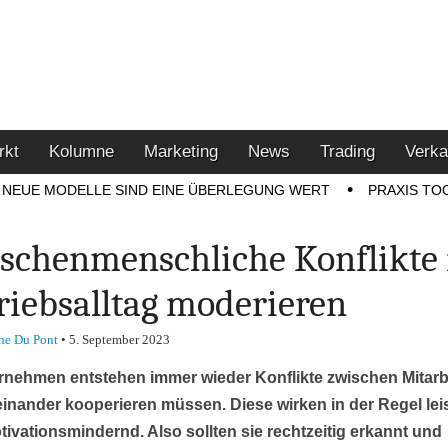
u den Themen Finanzen,
tment-Tipps
rkt
Kolumne
Marketing
News
Trading
Verka
NEUE MODELLE SIND EINE ÜBERLEGUNG WERT
PRAXIS TO
schenmenschliche Konflikte
riebsalltag moderieren
ne Du Pont
•
5. September 2023
rnehmen entstehen immer wieder Konflikte zwischen Mitarb
einander kooperieren müssen. Diese wirken in der Regel lei
ivationsmindernd. Also sollten sie rechtzeitig erkannt und