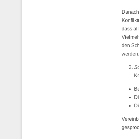
Danach 
Konflik
dass al
Vielmeh
den Schn
werden,
Sc
Ko
Be
Di
Di
Vereinb
gesproc