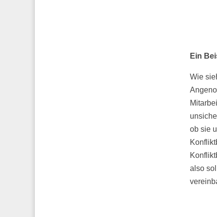
Ein Bei
Wie sieh
Angenom
Mitarbe
unsiche
ob sie 
Konflik
Konflik
also so
vereinb