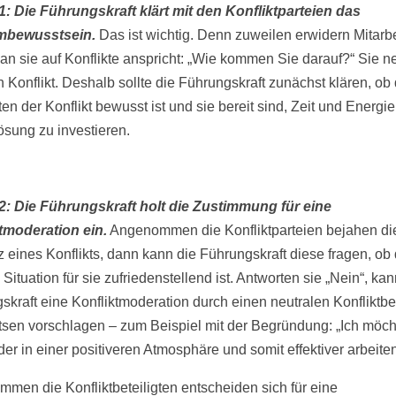
 1: Die Führungskraft klärt mit den Konfliktparteien das
mbewusstsein.
Das ist wichtig. Denn zuweilen erwidern Mitarbe
n sie auf Konflikte anspricht: „Wie kommen Sie darauf?“ Sie n
n Konflikt. Deshalb sollte die Führungskraft zunächst klären, ob
ten der Konflikt bewusst ist und sie bereit sind, Zeit und Energie
ösung zu investieren.
 2: Die Führungskraft holt die Zustimmung für eine
tmoderation ein.
Angenommen die Konfliktparteien bejahen di
z eines Konflikts, dann kann die Führungskraft diese fragen, ob 
 Situation für sie zufriedenstellend ist. Antworten sie „Nein“, kan
skraft eine Konfliktmoderation durch einen neutralen Konfliktbe
otsen vorschlagen – zum Beispiel mit der Begründung: „Ich möch
er in einer positiveren Atmosphäre und somit effektiver arbeiten
men die Konfliktbeteiligten entscheiden sich für eine