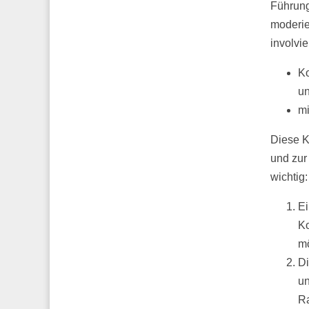
Führung
moderie
involvie
Ko
un
mi
Diese K
und zur
wichtig:
Ei
Ko
mö
Di
un
Ra