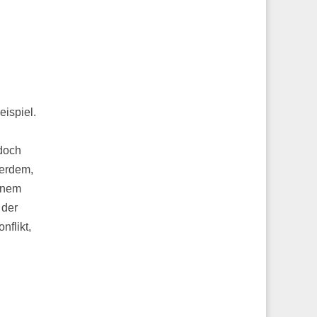
eispiel.
edoch
ßerdem,
einem
 der
nflikt,