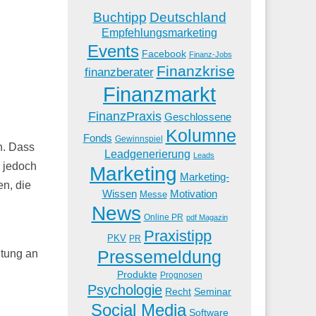
Buchtipp
Deutschland
Empfehlungsmarketing
Events
Facebook
Finanz-Jobs
Finanzkrise
finanzberater
Finanzmarkt
FinanzPraxis
Geschlossene
Kolumne
Fonds
Gewinnspiel
h. Dass
Leadgenerierung
Leads
l jedoch
Marketing
Marketing-
en, die
Wissen
Motivation
Messe
News
Online PR
pdf Magazin
Praxistipp
PKV
PR
Pressemeldung
itung an
Produkte
Prognosen
Psychologie
Recht
Seminar
Social Media
Software