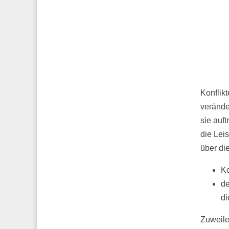
Konflik
verände
sie auf
die Lei
über di
Ko
de
di
Zuweile