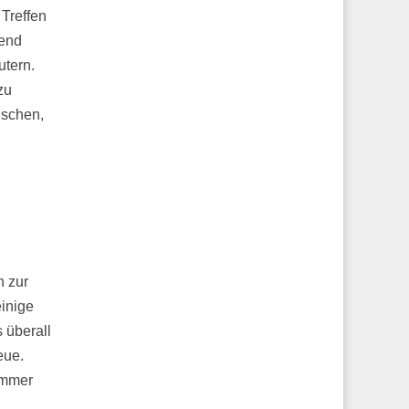
 Treffen
ßend
utern.
zu
nschen,
n zur
einige
 überall
eue.
immer