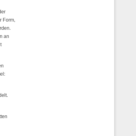
der
er Form,
rden.
en an
t
en
el:
elt.
tten