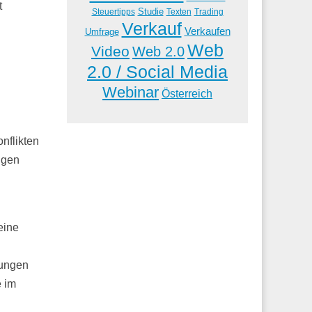
t
Studie
Steuertipps
Trading
Texten
Verkauf
Verkaufen
Umfrage
Web
Video
Web 2.0
2.0 / Social Media
Webinar
Österreich
nflikten
ngen
 eine
zungen
e im