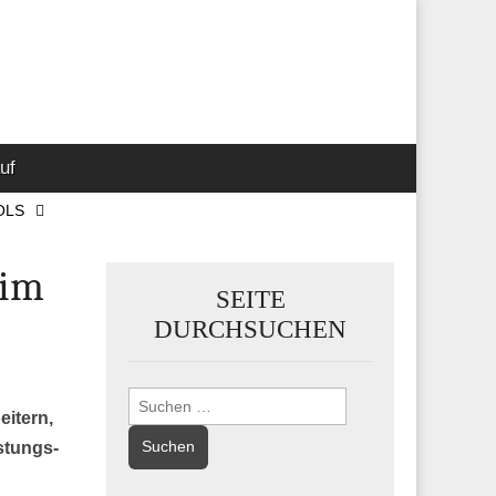
 Marketing-,
uf
OLS
 im
SEITE
DURCHSUCHEN
Suchen
eitern,
nach:
stungs-