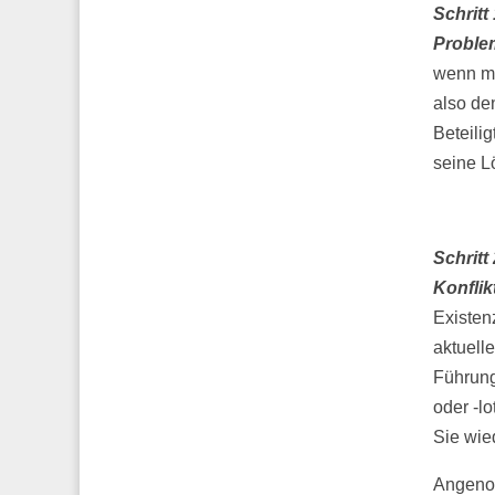
Schritt
Proble
wenn ma
also de
Beteilig
seine L
Schritt
Konflik
Existen
aktuelle
Führung
oder -l
Sie wied
Angenom