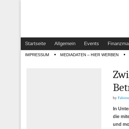
Online-Magazin z
Vertrieb- & Inves
Main
Skip
Startseite
Allgemein
Events
Finanzma
menu
to
Sub
IMPRESSUM
MEDIADATEN – HIER WERBEN
content
menu
Zwi
Bet
by
Fabien
In Unte
die mit
und mot