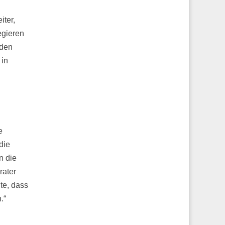
iter,
egieren
 den
 in
e
die
n die
rater
te, dass
.“