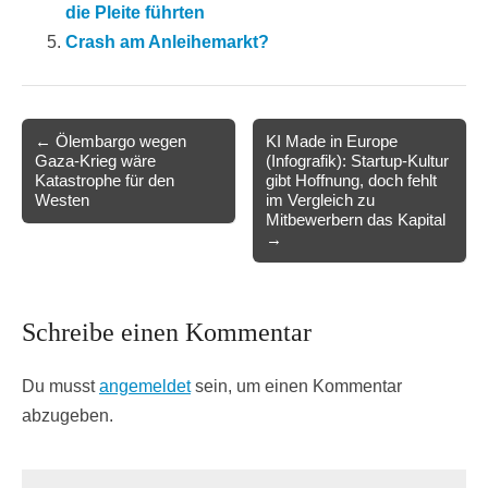
die Pleite führten
Crash am Anleihemarkt?
Post
← Ölembargo wegen
KI Made in Europe
Gaza-Krieg wäre
(Infografik): Startup-Kultur
navigation
Katastrophe für den
gibt Hoffnung, doch fehlt
Westen
im Vergleich zu
Mitbewerbern das Kapital
→
Schreibe einen Kommentar
Du musst
angemeldet
sein, um einen Kommentar
abzugeben.