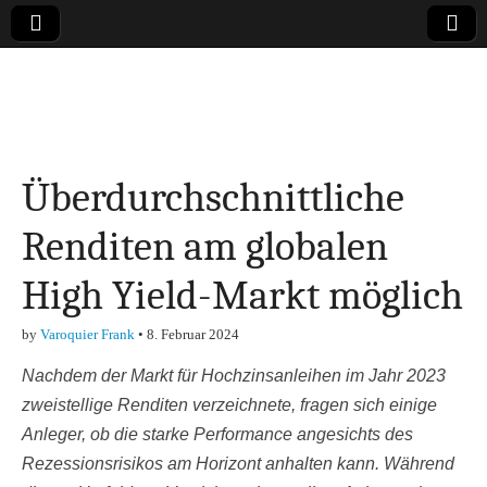
Online-Magazin zu
den Themen
Überdurchschnittliche
Finanzen,
Renditen am globalen
Marketing-, Vertrieb-
High Yield-Markt möglich
& Investment-Tipps
by
Varoquier Frank
•
8. Februar 2024
Nachdem der Markt für Hochzinsanleihen im Jahr 2023
zweistellige Renditen verzeichnete, fragen sich einige
Anleger, ob die starke Performance angesichts des
Rezessionsrisikos am Horizont anhalten kann. Während