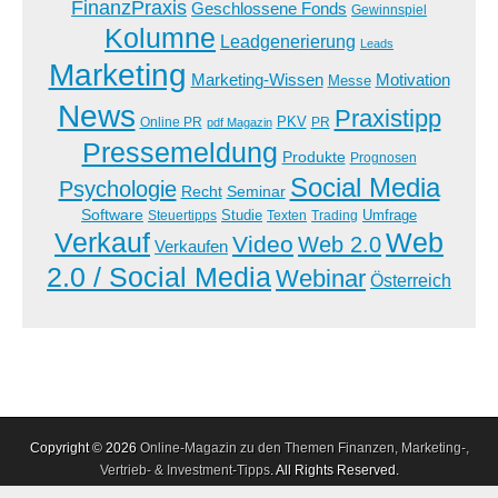
FinanzPraxis
Geschlossene Fonds
Gewinnspiel
Kolumne
Leadgenerierung
Leads
Marketing
Marketing-Wissen
Motivation
Messe
News
Praxistipp
PKV
Online PR
PR
pdf Magazin
Pressemeldung
Produkte
Prognosen
Social Media
Psychologie
Recht
Seminar
Software
Studie
Steuertipps
Trading
Umfrage
Texten
Verkauf
Web
Video
Web 2.0
Verkaufen
2.0 / Social Media
Webinar
Österreich
Copyright © 2026
Online-Magazin zu den Themen Finanzen, Marketing-,
Vertrieb- & Investment-Tipps
. All Rights Reserved.
The Magazine Premium Theme by
bavotasan.com
.