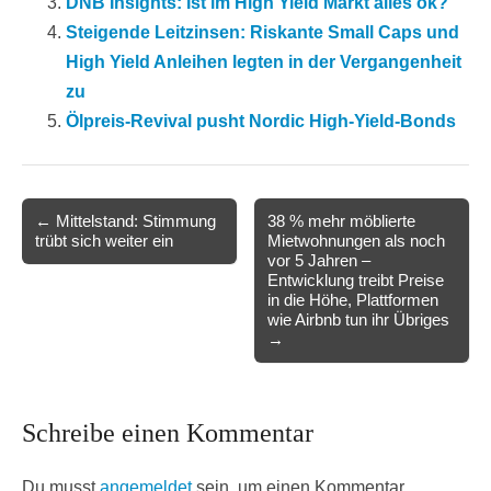
DNB Insights: Ist im High Yield Markt alles ok?
Steigende Leitzinsen: Riskante Small Caps und
High Yield Anleihen legten in der Vergangenheit
zu
Ölpreis-Revival pusht Nordic High-Yield-Bonds
Post
← Mittelstand: Stimmung
38 % mehr möblierte
trübt sich weiter ein
Mietwohnungen als noch
navigation
vor 5 Jahren –
Entwicklung treibt Preise
in die Höhe, Plattformen
wie Airbnb tun ihr Übriges
→
Schreibe einen Kommentar
Du musst
angemeldet
sein, um einen Kommentar