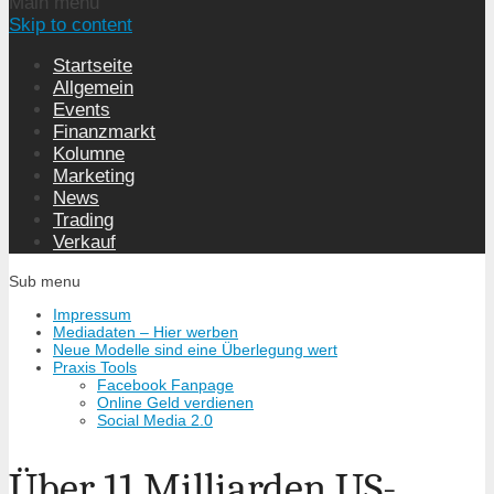
Main menu
Skip to content
Startseite
Allgemein
Events
Finanzmarkt
Kolumne
Marketing
News
Trading
Verkauf
Sub menu
Impressum
Mediadaten – Hier werben
Neue Modelle sind eine Überlegung wert
Praxis Tools
Facebook Fanpage
Online Geld verdienen
Social Media 2.0
Über 11 Milliarden US-