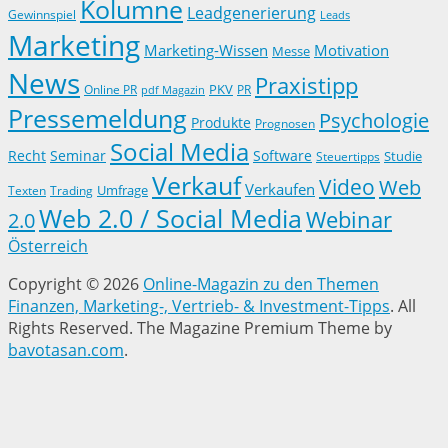
Kolumne
Leadgenerierung
Gewinnspiel
Leads
Marketing
Marketing-Wissen
Motivation
Messe
News
Praxistipp
PKV
Online PR
PR
pdf Magazin
Pressemeldung
Psychologie
Produkte
Prognosen
Social Media
Recht
Seminar
Software
Studie
Steuertipps
Verkauf
Video
Web
Verkaufen
Trading
Umfrage
Texten
Web 2.0 / Social Media
Webinar
2.0
Österreich
Copyright © 2026
Online-Magazin zu den Themen
Finanzen, Marketing-, Vertrieb- & Investment-Tipps
. All
Rights Reserved.
The Magazine Premium Theme by
bavotasan.com
.