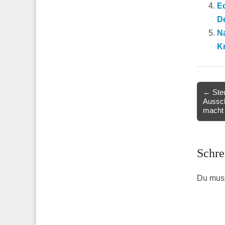
Ed
De
Na
Kr
Post
← Steu
Aussch
navigat
macht 
Schre
Du mus