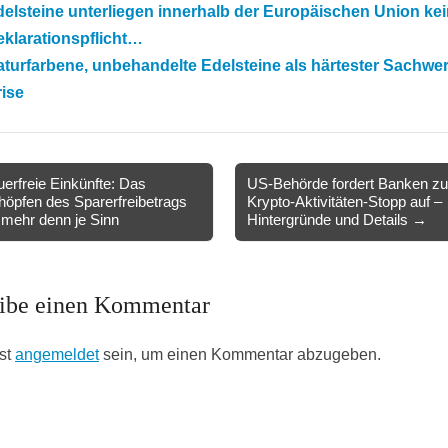
elsteine unterliegen innerhalb der Europäischen Union kei
klarationspflicht…
turfarbene, unbehandelte Edelsteine als härtester Sachwert
ise
erfreie Einkünfte: Das
US-Behörde fordert Banken z
öpfen des Sparerfreibetrags
Krypto-Aktivitäten-Stopp auf –
ion
mehr denn je Sinn
Hintergründe und Details →
ibe einen Kommentar
st
angemeldet
sein, um einen Kommentar abzugeben.