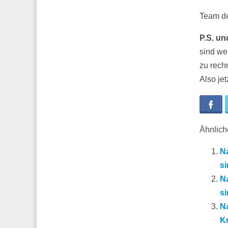
Team d
P.S. un
sind wel
zu rech
Also jet
Fa
Ähnliche
Na
si
Na
si
Na
Kr