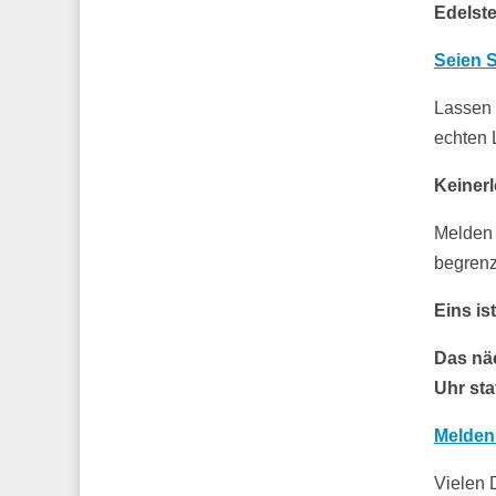
Edelste
Seien S
Lassen 
echten 
Keinerl
Melden 
begrenz
Eins is
Das näc
Uhr stat
Melden 
Vielen 