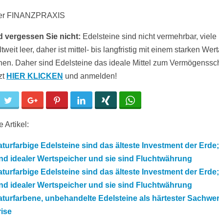
er FINANZPRAXIS
d vergessen Sie nicht:
Edelsteine sind nicht vermehrbar, viele
tweit leer, daher ist mittel- bis langfristig mit einem starken Wer
nen. Daher sind Edelsteine das ideale Mittel zum Vermögenssc
zt
HIER KLICKEN
und anmelden!
cebook
Twitter
Google+
Pinterest
LinkedIn
Xing
WhatsApp
 Artikel:
turfarbige Edelsteine sind das älteste Investment der Erde;
nd idealer Wertspeicher und sie sind Fluchtwährung
turfarbige Edelsteine sind das älteste Investment der Erde;
nd idealer Wertspeicher und sie sind Fluchtwährung
turfarbene, unbehandelte Edelsteine als härtester Sachwert
ise