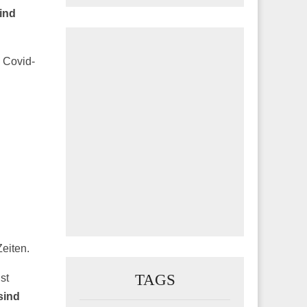
sind
n Covid-
Zeiten.
TAGS
st
sind