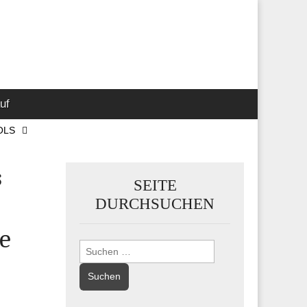
 Marketing-,
uf
OLS
s
SEITE
DURCHSUCHEN
ie
Suchen
nach: