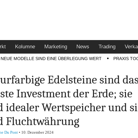
u den Themen Finanzen,
tment-Tipps
rkt
Kolumne
Marketing
News
Trading
Verka
NEUE MODELLE SIND EINE ÜBERLEGUNG WERT
PRAXIS TO
urfarbige Edelsteine sind da
este Investment der Erde; sie
d idealer Wertspeicher und s
d Fluchtwährung
ne Du Pont
•
10. Dezember 2024