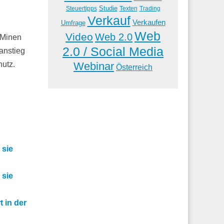
Studie
Steuertipps
Trading
Texten
Verkauf
Verkaufen
Umfrage
Web
Video
Web 2.0
 Minen
2.0 / Social Media
tanstieg
Webinar
hutz.
Österreich
 sie
 sie
 in der