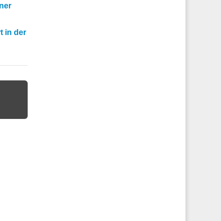
ner
 in der
u