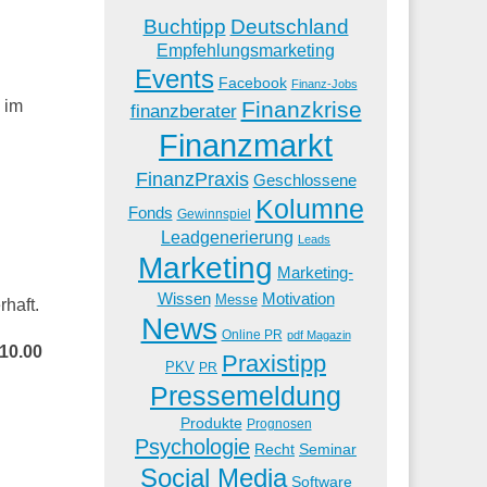
Buchtipp
Deutschland
Empfehlungsmarketing
Events
Facebook
Finanz-Jobs
Finanzkrise
 im
finanzberater
Finanzmarkt
FinanzPraxis
Geschlossene
Kolumne
Fonds
Gewinnspiel
Leadgenerierung
Leads
Marketing
Marketing-
Wissen
Motivation
Messe
rhaft.
News
Online PR
pdf Magazin
10.00
Praxistipp
PKV
PR
Pressemeldung
Produkte
Prognosen
Psychologie
Recht
Seminar
Social Media
Software