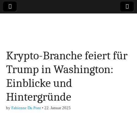
Online-Magazin zu
den Themen
Krypto-Branche feiert für
Finanzen,
Trump in Washington:
Marketing-, Vertrieb-
Einblicke und
& Investment-Tipps
Hintergründe
by
Fabienne Du Pont
•
22. Januar 2025