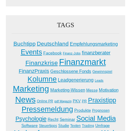
TAGS
Buchtipp
Deutschland
Empfehlungsmarketing
Events
finanzberater
Facebook
Finanz-Jobs
Finanzmarkt
Finanzkrise
FinanzPraxis
Geschlossene Fonds
Gewinnspiel
Kolumne
Leadgenerierung
Leads
Marketing
Marketing-Wissen
Motivation
Messe
News
Praxistipp
PKV
Online PR
PR
pdf Magazin
Pressemeldung
Produkte
Prognosen
Social Media
Psychologie
Recht
Seminar
Software
Studie
Steuertipps
Trading
Umfrage
Texten