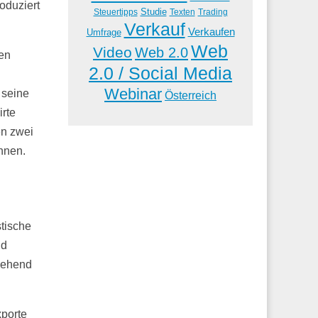
oduziert
Studie
Steuertipps
Trading
Texten
Verkauf
Verkaufen
Umfrage
Web
Video
Web 2.0
ien
2.0 / Social Media
Webinar
 seine
Österreich
rte
en zwei
hnen.
stische
nd
gehend
porte