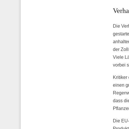
Verha
Die Ver
gestart
anhalte
der Zol
Viele L
vorbei 
Kritike
einen g
Regenwa
dass di
Pflanze
Die EU-
Produkt