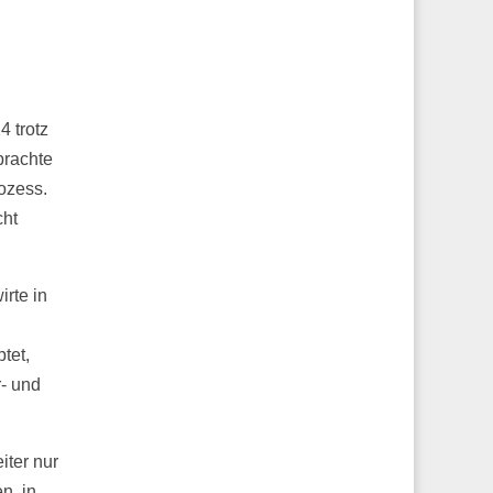
 trotz
brachte
ozess.
cht
rte in
tet,
r- und
iter nur
n, in