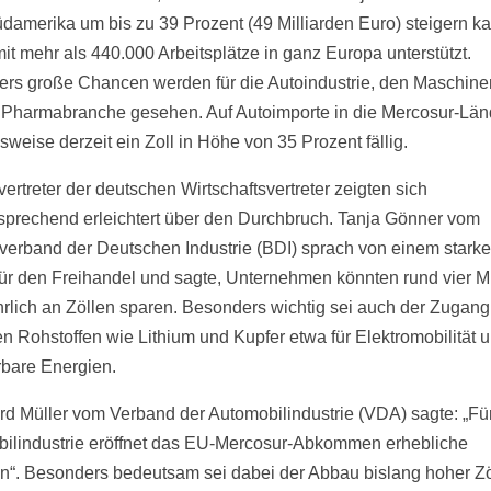
damerika um bis zu 39 Prozent (49 Milliarden Euro) steigern k
it mehr als 440.000 Arbeitsplätze in ganz Europa unterstützt.
rs große Chancen werden für die Autoindustrie, den Maschin
 Pharmabranche gesehen. Auf Autoimporte in die Mercosur-Län
sweise derzeit ein Zoll in Höhe von 35 Prozent fällig.
ertreter der deutschen Wirtschaftsvertreter zeigten sich
prechend erleichtert über den Durchbruch. Tanja Gönner vom
erband der Deutschen Industrie (BDI) sprach von einem stark
für den Freihandel und sagte, Unternehmen könnten rund vier Mi
hrlich an Zöllen sparen. Besonders wichtig sei auch der Zugang
hen Rohstoffen wie Lithium und Kupfer etwa für Elektromobilität 
bare Energien.
rd Müller vom Verband der Automobilindustrie (VDA) sagte: „Für
ilindustrie eröffnet das EU-Mercosur-Abkommen erhebliche
“. Besonders bedeutsam sei dabei der Abbau bislang hoher Zö