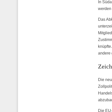
In Süda
werden 
Das Abk
unterze
Mitglie
Zustimm
knüpfte
andere 
Zeich
Die neu
Zollpol
Handels
abzuba
Die EU-