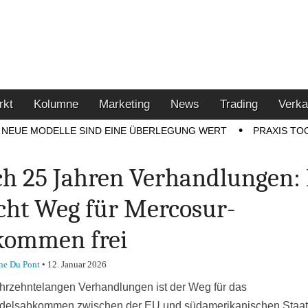
u den Themen Finanzen,
tment-Tipps
rkt
Kolumne
Marketing
News
Trading
Verka
NEUE MODELLE SIND EINE ÜBERLEGUNG WERT
PRAXIS TO
h 25 Jahren Verhandlungen:
ht Weg für Mercosur-
ommen frei
ne Du Pont
•
12. Januar 2026
hrzehntelangen Verhandlungen ist der Weg für das
delsabkommen zwischen der EU und südamerikanischen Staate