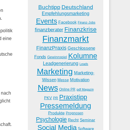
Buchtipp
Deutschland
en
Empfehlungsmarketing
.
Events
Facebook
Finanz-Jobs
Finanzkrise
finanzberater
politik
Finanzmarkt
d eine
FinanzPraxis
Geschlossene
Kolumne
utsche
Fonds
Gewinnspiel
Leadgenerierung
Leads
Marketing
Marketing-
Wissen
Motivation
Messe
News
Online PR
pdf Magazin
d nach
Praxistipp
PKV
PR
licht
Pressemeldung
Produkte
Prognosen
Psychologie
Recht
Seminar
chaft.
Social Media
Software