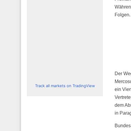
Während
Folgen.
Der Weg
Mercosu
Track all markets on TradingView
ein Vie
Vertret
dem Abs
in Para
Bundesk