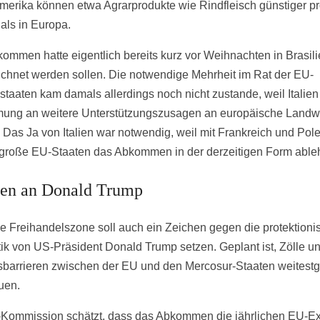
merika können etwa Agrarprodukte wie Rindfleisch günstiger pr
als in Europa.
ommen hatte eigentlich bereits kurz vor Weihnachten in Brasil
ichnet werden sollen. Die notwendige Mehrheit im Rat der EU-
dstaaten kam damals allerdings noch nicht zustande, weil Italien
ung an weitere Unterstützungszusagen an europäische Landwi
. Das Ja von Italien war notwendig, weil mit Frankreich und Pol
große EU-Staaten das Abkommen in der derzeitigen Form able
en an Donald Trump
e Freihandelszone soll auch ein Zeichen gegen die protektioni
itik von US-Präsident Donald Trump setzen. Geplant ist, Zölle u
barrieren zwischen der EU und den Mercosur-Staaten weitest
uen.
Kommission schätzt, dass das Abkommen die jährlichen EU-Ex