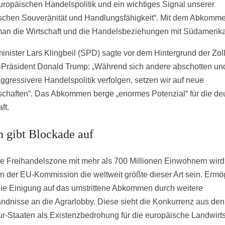
europäischen Handelspolitik und ein wichtiges Signal unserer
ischen Souveränität und Handlungsfähigkeit“. Mit dem Abkomm
man die Wirtschaft und die Handelsbeziehungen mit Südamerika
inister Lars Klingbeil (SPD) sagte vor dem Hintergrund der Zoll
Präsident Donald Trump: „Während sich andere abschotten un
ggressivere Handelspolitik verfolgen, setzen wir auf neue
schaften“. Das Abkommen berge „enormes Potenzial“ für die de
ft.
en gibt Blockade auf
e Freihandelszone mit mehr als 700 Millionen Einwohnern wir
 der EU-Kommission die weltweit größte dieser Art sein. Ermög
ie Einigung auf das umstrittene Abkommen durch weitere
ndnisse an die Agrarlobby. Diese sieht die Konkurrenz aus den
r-Staaten als Existenzbedrohung für die europäische Landwirts