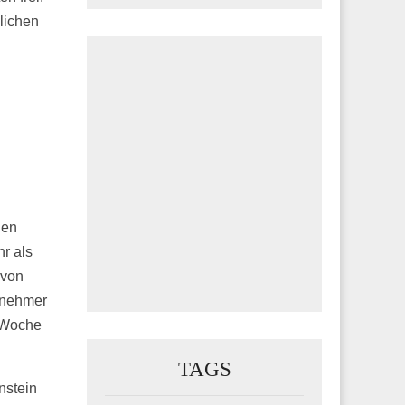
lichen
hen
r als
 von
ilnehmer
e Woche
TAGS
nstein