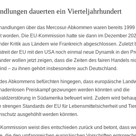
ndlungen dauerten ein Vierteljahrhundert
handlungen über das Mercosur-Abkommen waren bereits 1999
et worden. Die EU-Kommission hatte sie dann im Dezember 2024
nder Kritik aus Ländern wie Frankreich abgeschlossen. Zuletzt 
lstreit der EU mit den USA noch einmal neue Dynamik in den Pr
änder wollen jetzt zeigen, dass die Zeiten des fairen Handels ni
sind – zu ihnen gehört insbesondere auch Deutschland.
r des Abkommens befürchten hingegen, dass europäische Landwi
nadenlosen Preiskampf gezwungen werden könnten und die
ldzerstörung in Südamerika befeuert wird. Zudem wird behaup
e strengen Standards der EU für Lebensmittelsicherheit und Tie
nschutz ausgehöhlt werden könnten.
Kommission weist dies entschieden zurück und betont, dass we
e, die den umfangreichen europäischen Vorschriften entspreche