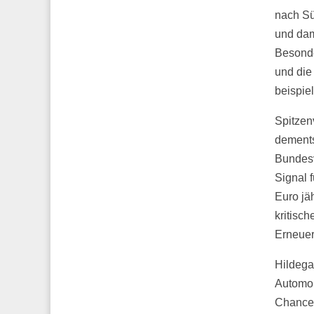
nach Sü
und dam
Besonde
und die
beispiel
Spitzenv
dements
Bundesv
Signal 
Euro jä
kritisc
Erneuer
Hildega
Automob
Chancen