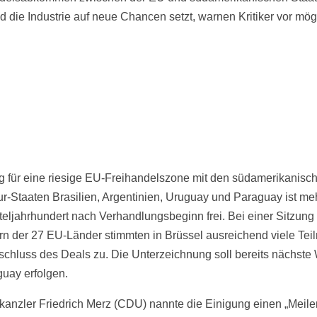
 die Industrie auf neue Chancen setzt, warnen Kritiker vor mög
 für eine riesige EU-Freihandelszone mit den südamerikanisc
r-Staaten Brasilien, Argentinien, Uruguay und Paraguay ist meh
rteljahrhundert nach Verhandlungsbeginn frei. Bei einer Sitzung
ern der 27 EU-Länder stimmten in Brüssel ausreichend viele Te
chluss des Deals zu. Die Unterzeichnung soll bereits nächst
guay erfolgen.
anzler Friedrich Merz (CDU) nannte die Einigung einen „Meile