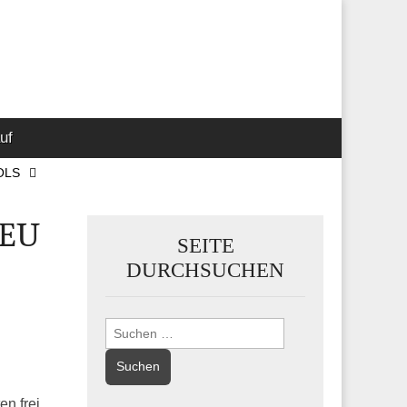
 Marketing-,
uf
OLS
 EU
SEITE
DURCHSUCHEN
Suchen
nach:
n frei.