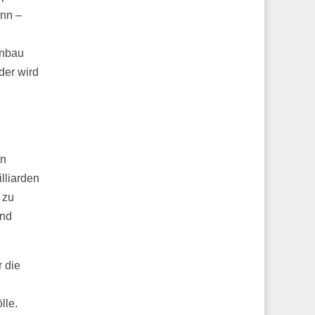
ann –
enbau
der wird
en
lliarden
 zu
und
 die
lle.