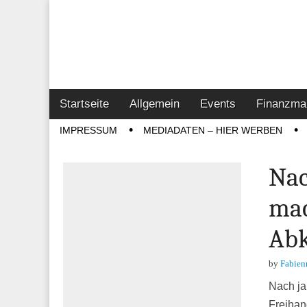
Online-Magazin z
Vertrieb- & Inves
Main
Skip
Startseite
Allgemein
Events
Finanzma
menu
to
Sub
IMPRESSUM
MEDIADATEN – HIER WERBEN
content
menu
Nac
mac
Abk
by
Fabien
Nach ja
Freihan