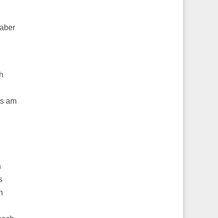
 aber
h
ts am
n
s
n