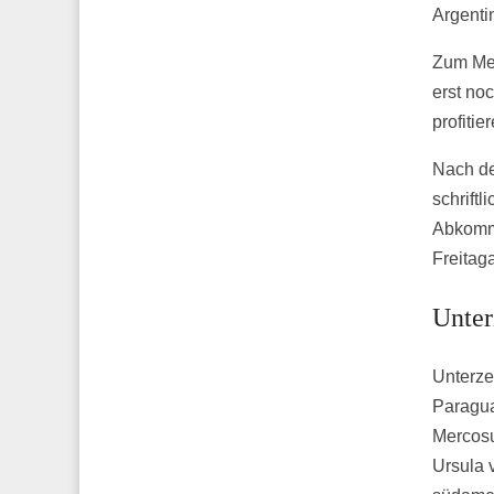
Argenti
Zum Mer
erst no
profitie
Nach de
schrift
Abkomme
Freitag
Unter
Unterze
Paragua
Mercosu
Ursula 