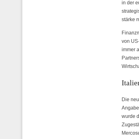
in der 
strateg
stärke 
Finanzm
von US-
immer a
Partner
Wirtscha
Itali
Die neu
Angaben
wurde d
Zugestä
Mercosu