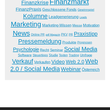
Finanzmarkt
Finanzkrise
FinanzPraxis
Geschlossene Fonds
Gewinnspiel
Kolumne
Leadgenerierung
Leads
Marketing
Marketing-Wissen
Motivation
Messe
News
Praxistipp
PKV
Online PR
PR
pdf Magazin
Pressemeldung
Produkte
Prognosen
Social Media
Psychologie
Recht
Seminar
Software
Studie
Steuertipps
Trading
Umfrage
Texten
Verkauf
Web
Video
Web 2.0
Verkaufen
2.0 / Social Media
Webinar
Österreich