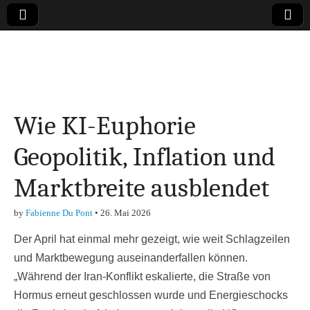
Online-Magazin zu
den Themen
Wie KI-Euphorie
Finanzen,
Geopolitik, Inflation und
Marketing-, Vertrieb-
Marktbreite ausblendet
& Investment-Tipps
by
Fabienne Du Pont
•
26. Mai 2026
Der April hat einmal mehr gezeigt, wie weit Schlagzeilen
und Marktbewegung auseinanderfallen können.
„Während der Iran-Konflikt eskalierte, die Straße von
Hormus erneut geschlossen wurde und Energieschocks