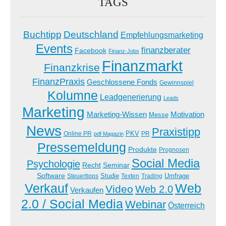
TAGS
Buchtipp
Deutschland
Empfehlungsmarketing
Events
finanzberater
Facebook
Finanz-Jobs
Finanzmarkt
Finanzkrise
FinanzPraxis
Geschlossene Fonds
Gewinnspiel
Kolumne
Leadgenerierung
Leads
Marketing
Marketing-Wissen
Motivation
Messe
News
Praxistipp
PKV
Online PR
PR
pdf Magazin
Pressemeldung
Produkte
Prognosen
Social Media
Psychologie
Recht
Seminar
Software
Studie
Steuertipps
Trading
Umfrage
Texten
Verkauf
Web
Video
Web 2.0
Verkaufen
2.0 / Social Media
Webinar
Österreich